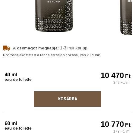
1-3 munkanap
A csomagot megkapja:
Pontos tájékoztatást a rendelést feldolgozása után küldünk.
10 470
40 ml
Ft
eau de toilette
349 Ft / ml
KOSÁRBA
10 770
60 ml
Ft
eau de toilette
179 Ft / ml