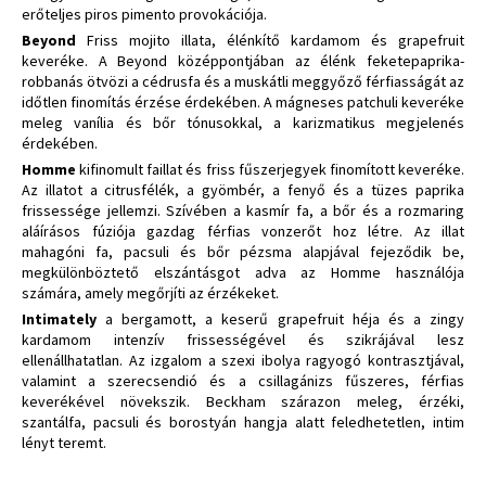
erőteljes piros pimento provokációja.
Beyond
Friss mojito illata, élénkítő kardamom és grapefruit
keveréke. A Beyond középpontjában az élénk feketepaprika-
robbanás ötvözi a cédrusfa és a muskátli meggyőző férfiasságát az
időtlen finomítás érzése érdekében. A mágneses patchuli keveréke
meleg vanília és bőr tónusokkal, a karizmatikus megjelenés
érdekében.
Homme
kifinomult faillat és friss fűszerjegyek finomított keveréke.
Az illatot a citrusfélék, a gyömbér, a fenyő és a tüzes paprika
frissessége jellemzi. Szívében a kasmír fa, a bőr és a rozmaring
aláírásos fúziója gazdag férfias vonzerőt hoz létre. Az illat
mahagóni fa, pacsuli és bőr pézsma alapjával fejeződik be,
megkülönböztető elszántásgot adva az Homme használója
számára, amely megőrjíti az érzékeket.
Intimately
a bergamott, a keserű grapefruit héja és a zingy
kardamom intenzív frissességével és szikrájával lesz
ellenállhatatlan. Az izgalom a szexi ibolya ragyogó kontrasztjával,
valamint a szerecsendió és a csillagánizs fűszeres, férfias
keverékével növekszik. Beckham szárazon meleg, érzéki,
szantálfa, pacsuli és borostyán hangja alatt feledhetetlen, intim
lényt teremt.