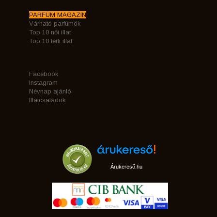
PARFÜM MAGAZIN
Várható parfümök
Top 10 női illat
Top 10 férfi illat
Facebook
Instagram
Névnap ajánló
Illatcsaládok
Árukereső.hu