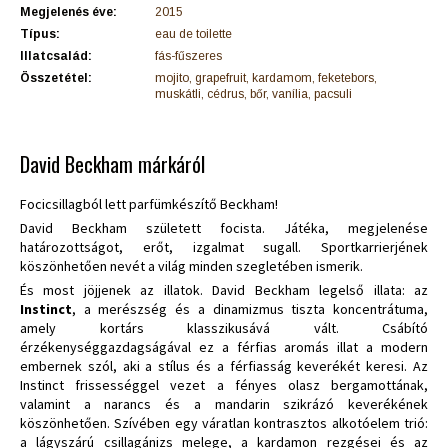
Megjelenés éve:
2015
Típus:
eau de toilette
Illatcsalád:
fás-fűszeres
Összetétel:
mojito, grapefruit, kardamom, feketebors,
muskátli, cédrus, bőr, vanília, pacsuli
David Beckham márkáról
Focicsillagból lett parfümkészítő Beckham!
David Beckham született focista. Játéka, megjelenése
határozottságot, erőt, izgalmat sugall. Sportkarrierjének
köszönhetően nevét a világ minden szegletében ismerik.
És most jöjjenek az illatok. David Beckham legelső illata: az
Instinct
, a merészség és a dinamizmus tiszta koncentrátuma,
amely kortárs klasszikusává vált. Csábító
érzékenységgazdagságával ez a férfias aromás illat a modern
embernek szól, aki a stílus és a férfiasság keverékét keresi. Az
Instinct frissességgel vezet a fényes olasz bergamottának,
valamint a narancs és a mandarin szikrázó keverékének
köszönhetően. Szívében egy váratlan kontrasztos alkotóelem trió:
a lágyszárú csillagánizs melege, a kardamon rezgései és az