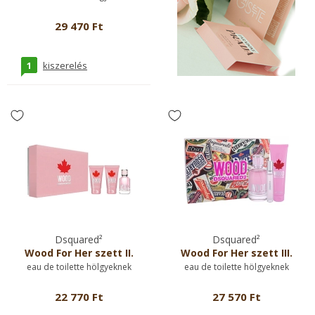
29 470 Ft
1
kiszerelés
Dsquared²
Dsquared²
Wood For Her szett II.
Wood For Her szett III.
eau de toilette hölgyeknek
eau de toilette hölgyeknek
22 770 Ft
27 570 Ft