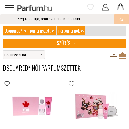
Dsquared²
parfümszett
női parfümök
SZŰRÉS
DSQUARED² NŐI PARFÜMSZETTEK