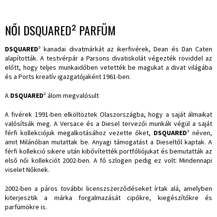
NŐI DSQUARED² PARFÜM
DSQUARED
² kanadai divatmárkát az ikerfivérek, Dean és Dan Caten
alapították. A testvérpár a Parsons divatiskolát végezték röviddel az
előtt, hogy teljes munkaidőben vetették be magukat a divat világába
és a Ports kreatív igazgatójaként 1961-ben.
A
DSQUARED
² álom megvalósult
A fivérek 1991-ben elköltöztek Olaszországba, hogy a saját álmaikat
valósítsák meg. A Versace és a Diesel tervezői munkák végül a saját
férfi kollekciójuk megalkotásához vezette őket,
DSQUARED
² néven,
amit Milánóban mutattak be. Anyagi támogatást a Dieseltől kaptak. A
férfi kollekció sikere után kibővítették portfóliójukat és bemutatták az
első női kollekciót 2002-ben. A fő szlogen pedig ez volt: Mindennapi
viselet Nőknek.
2002-ben a páros további licenszszerződéseket írtak alá, amelyben
kiterjesztik a márka forgalmazását cipőkre, kiegészítőkre és
parfümökre is.