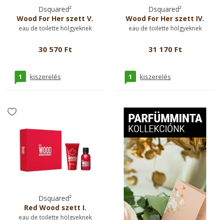
Dsquared²
Dsquared²
Wood For Her szett V.
Wood For Her szett IV.
eau de toilette hölgyeknek
eau de toilette hölgyeknek
30 570 Ft
31 170 Ft
1
1
kiszerelés
kiszerelés
Dsquared²
Red Wood szett I.
eau de toilette hölgyeknek