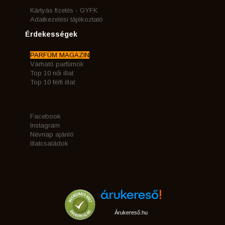
Kártyás fizetés - GYFK
Adatkezelési tájékoztató
Érdekességek
PARFÜM MAGAZIN
Várható parfümök
Top 10 női illat
Top 10 férfi illat
Facebook
Instagram
Névnap ajánló
Illatcsaládok
Árukereső.hu