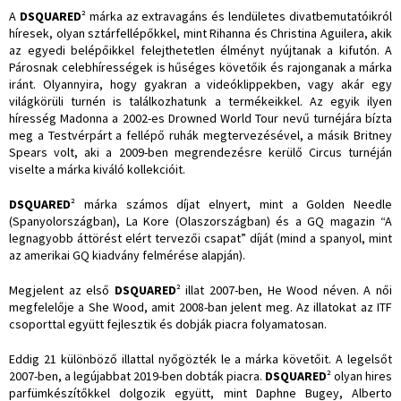
A
DSQUARED
² márka az extravagáns és lendületes divatbemutatóikról
híresek, olyan sztárfellépőkkel, mint Rihanna és Christina Aguilera, akik
az egyedi belépőikkel felejthetetlen élményt nyújtanak a kifutón. A
Párosnak celebhírességek is hűséges követőik és rajonganak a márka
iránt. Olyannyira, hogy gyakran a videóklippekben, vagy akár egy
világkörüli turnén is találkozhatunk a termékeikkel. Az egyik ilyen
híresség Madonna a 2002-es Drowned World Tour nevű turnéjára bízta
meg a Testvérpárt a fellépő ruhák megtervezésével, a másik Britney
Spears volt, aki a 2009-ben megrendezésre kerülő Circus turnéján
viselte a márka kiváló kollekcióit.
DSQUARED
² márka számos díjat elnyert, mint a Golden Needle
(Spanyolországban), La Kore (Olaszországban) és a GQ magazin “A
legnagyobb áttörést elért tervezői csapat” díját (mind a spanyol, mint
az amerikai GQ kiadvány felmérése alapján).
Megjelent az első
DSQUARED
² illat 2007-ben, He Wood néven. A női
megfelelője a She Wood, amit 2008-ban jelent meg. Az illatokat az ITF
csoporttal együtt fejlesztik és dobják piacra folyamatosan.
Eddig 21 különböző illattal nyőgözték le a márka követőit. A legelsőt
2007-ben, a legújabbat 2019-ben dobták piacra.
DSQUARED
² olyan hires
parfümkészítőkkel dolgozik együtt, mint Daphne Bugey, Alberto