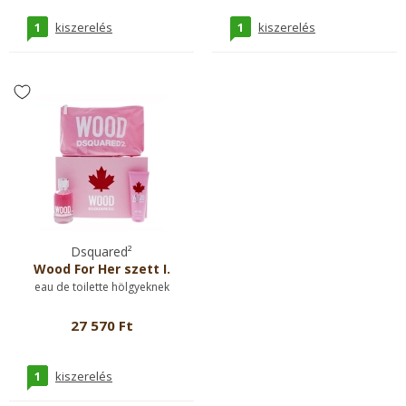
1
1
kiszerelés
kiszerelés
Dsquared²
Wood For Her szett I.
eau de toilette hölgyeknek
27 570 Ft
1
kiszerelés