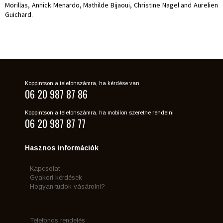
Morillas, Annick Menardo, Mathilde Bijaoui, Christine Nagel and Aurelien
Guichard.
Koppintson a telefonszámra, ha kérdése van
06 20 987 87 86
Koppintson a telefonszámra, ha mobilon szeretne rendelni
06 20 987 87 77
Hasznos információk
Kapcsolat
Gyakori kérdések
Hogyan tudok vásárolni?
Telefonos rendelés