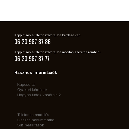
Koppintson a telefonszámra, ha kérdése van
06 20 987 87 86
Koppintson a telefonszámra, ha mobilon szeretne rendelni
06 20 987 87 77
Hasznos információk
Kapcsolat
Gyakori kérdések
Hogyan tudok vásárolni?
Telefonos rendelés
Összes parfummárka
Süti beállítások