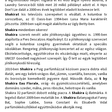
a legfontosabb helyet foglalta el és első angol nyelvű albuma, a
Laundry Service-ből több mint 20 millió példányt adott el. A Hips
Don't Lie dalát a 2000-es évek legtöbbet eladott kislemeze lett.
Shakirat
kis televíziós szerepeket is elvállalt. A kolumbiai tv
sorozatban, az El Oasis-ban 1994-ben Luisa Maria karakterét
játszotta. 2009-ben saját magát alakította az Ugly Betty-ben.
Shakira
mindenben sikeres!
Shakira
szereti nevét adni jótékonyságú ügyekhez is. 1995-ben
alapította a Pies Descalzos Alapítványt. Ez a jótékonysági szervezet
segíti a kolumbiai szegény gyermekek oktatását a speciális
iskolákban. Rengeteg jótékonysági koncertet ad az egész világon.
Elkötelezettsége, együttérzése és elszántsága miatt, elnyerte az
UNICEF Goodwill nagykövet szerepét. Így Ő lett az egyik legtöbbet
jótékonykodó híresség.
2010-ben
Shakira
a Puig parfümházzal közösen piacra dobta első
illatát, ami egy keleti-virágos illat, jázmin, szantálfa, benzoin, vanília
és borostyán kiemelkedő jegyeire épül. Második illata, az
S by
Shakira Eau Florale
, virág- és gyümölcsösszetételű, amelyben
domináns szeder, málna, piros ribiszke, heliotrope és vanília.
Shakira 32 parfümöt dobott eddig piacra. A
Shakira
új illatmárka. A
legelső illatot 2009-ben mutatták be. A
Shakira
illatanyagokat Fanny
Bal, Sophie Labbe, Sonia Constant és Elisabeth Vidal
parfümökkészítőkkel együttműködve alkotják meg.