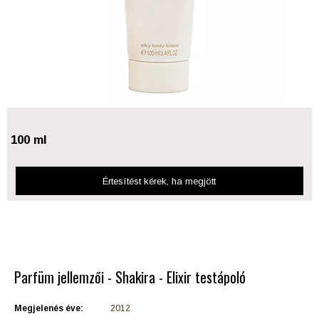
100 ml
Értesítést kérek
, ha megjött
Parfüm jellemzői - Shakira - Elixir testápoló
Megjelenés éve:
2012