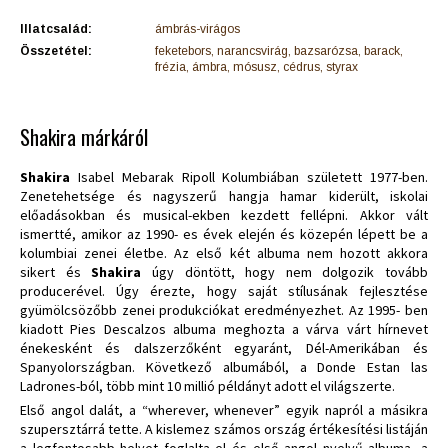
Illatcsalád:
ámbrás-virágos
Összetétel:
feketebors, narancsvirág, bazsarózsa, barack,
frézia, ámbra, mósusz, cédrus, styrax
Shakira márkáról
Shakira
Isabel Mebarak Ripoll Kolumbiában született 1977-ben.
Zenetehetsége és nagyszerű hangja hamar kiderült, iskolai
előadásokban és musical-ekben kezdett fellépni. Akkor vált
ismertté, amikor az 1990- es évek elején és közepén lépett be a
kolumbiai zenei életbe. Az első két albuma nem hozott akkora
sikert és
Shakira
úgy döntött, hogy nem dolgozik tovább
producerével. Úgy érezte, hogy saját stílusának fejlesztése
gyümölcsözőbb zenei produkciókat eredményezhet. Az 1995- ben
kiadott Pies Descalzos albuma meghozta a várva várt hírnevet
énekesként és dalszerzőként egyaránt, Dél-Amerikában és
Spanyolországban. Következő albumából, a Donde Estan las
Ladrones-ból, több mint 10 millió példányt adott el világszerte.
Első angol dalát, a “wherever, whenever” egyik napról a másikra
szupersztárrá tette. A kislemez számos ország értékesítési listáján