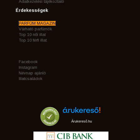
Adatkezelési tájékoztató
Érdekességek
PARFÜM MAGAZIN
Várható parfümök
Top 10 női illat
Top 10 férfi illat
Facebook
Instagram
Névnap ajánló
Illatcsaládok
Árukereső.hu