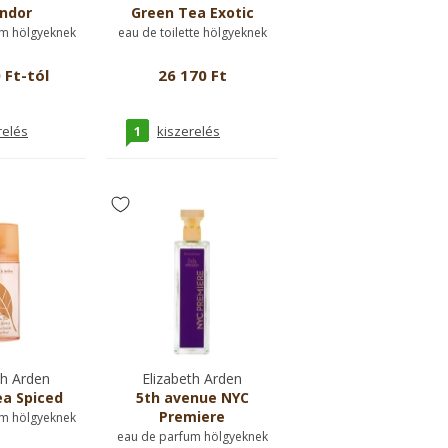
ndor
Green Tea Exotic
m hölgyeknek
eau de toilette hölgyeknek
 Ft-tól
26 170 Ft
1
relés
kiszerelés
th Arden
Elizabeth Arden
a Spiced
5th avenue NYC
Premiere
m hölgyeknek
eau de parfum hölgyeknek