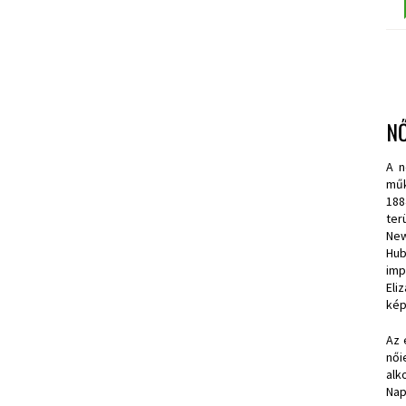
NŐ
A 
műk
188
ter
New
Hub
imp
Eli
kép
Az 
női
alk
Nap