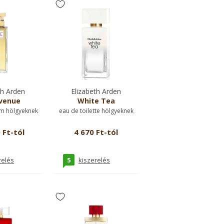
th Arden
Elizabeth Arden
venue
White Tea
m hölgyeknek
eau de toilette hölgyeknek
 Ft-tól
4 670 Ft-tól
5
relés
kiszerelés