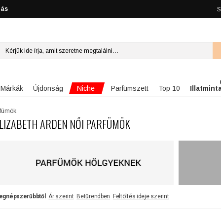
lás
S
Niche
Márkák
Újdonság
Parfümszett
Top 10
Illatmint
rfümök
LIZABETH ARDEN NŐI PARFÜMÖK
egnépszerűbbtől
Ár szerint
Betűrendben
Feltöltés ideje szerint