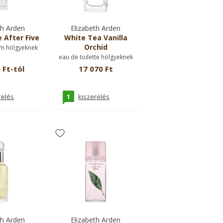
th Arden
Elizabeth Arden
 After Five
White Tea Vanilla
Orchid
m hölgyeknek
eau de toilette hölgyeknek
 Ft-tól
17 070 Ft
1
relés
kiszerelés
th Arden
Elizabeth Arden