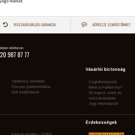
yogó márkát.
VISSZAVÁSÁRLÁSI GARANCIA
KÉRDEZZE SZAKÉRTŐINKET
eljen telefonon
20 987 87 77
Vásárlói biztonság
Telefonos rendelés
Céginformációk
Összes parfummárka
Miért a Parfum.hu?
Süti beállítások
30 napos csere és
visszavásárlás
Jogi információk
Érdekességek
Kártyás fizetés - GYFK
PARFÜM MAGAZIN