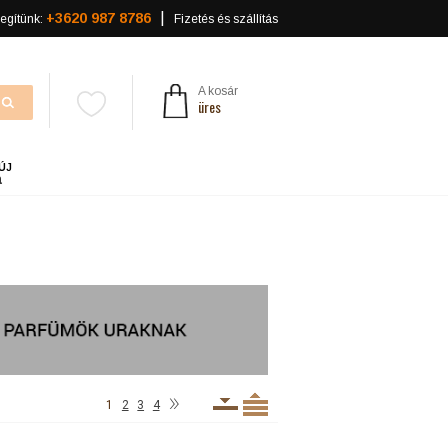
+3620 987 8786
egítünk:
Fizetés és szállítás
A kosár
üres
ÚJ
a
»
1
2
3
4