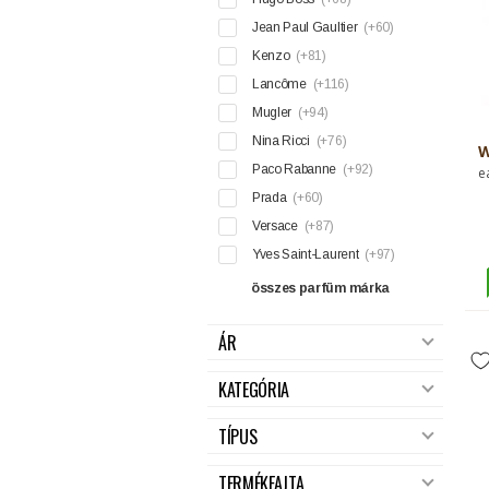
Jean Paul Gaultier
(+60)
Kenzo
(+81)
Lancôme
(+116)
Mugler
(+94)
Nina Ricci
(+76)
W
Paco Rabanne
(+92)
e
Prada
(+60)
Versace
(+87)
Yves Saint-Laurent
(+97)
összes parfüm márka
ÁR
KATEGÓRIA
TÍPUS
TERMÉKFAJTA