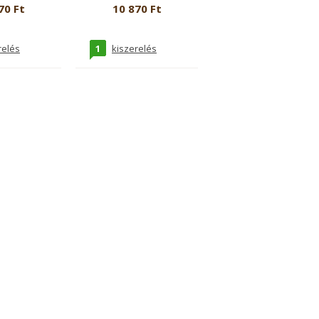
70 Ft
10 870 Ft
1
relés
kiszerelés