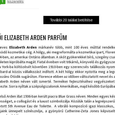
1
kiszerelés
További
20
találat betöltése
I ELIZABETH ARDEN PARFÜM
neves
Elizabeth Arden
márkanév több, mint 100 éves múlttal rendelke
ödő kozmetikai cég. A hölgy, aki megreformálta a kozmetikai ipart, Floren
4-ben, az amerikai Ontário államban. A skót gyökerekkel bíró, szegény c
ületen kipróbálta magát. Fiatal éveiben volt titkárnő, könyvelő és gyógyszer
 York-ba költözését követően 1910-ben egy szerencsés találkozás nyomán
bard-al közös vállalkozást indított. A két hölgy ekkor nyitotta meg a l
ozáns Ötödik sugárúton. Florence ebben az időben változtatott nevet és a
zabeth Arden néven vált ismerté. Termékei fejlesztéséhez vegyészeket
ezte. Sorra nyíltak a szépségszalonok Amerikában, majd később Európában
első Arden illat 1936-ban került piacra Blue Grass néven. Minden egyes 
ességet, a csillogást és a luxust szimbolizálja. Közülük talán a legnépszer
otott 5th Avenue Eau de Toilette. A vibráló kompozíció igazi klasszikus
jaink ünnepelt színésznője, a gyönyörű Catherine-Zeta Jones képviselt