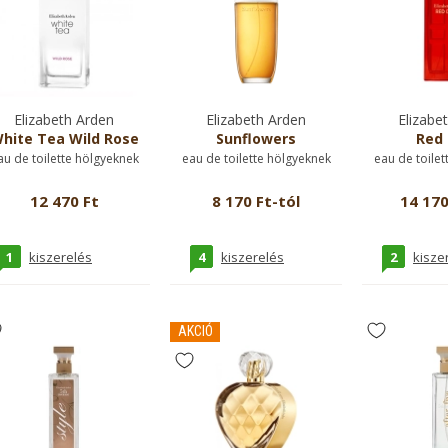
Elizabeth Arden
Elizabeth Arden
Elizabe
hite Tea Wild Rose
Sunflowers
Red 
au de toilette hölgyeknek
eau de toilette hölgyeknek
eau de toilet
12 470 Ft
8 170 Ft-tól
14 170
1
4
2
kiszerelés
kiszerelés
kisze
AKCIÓ