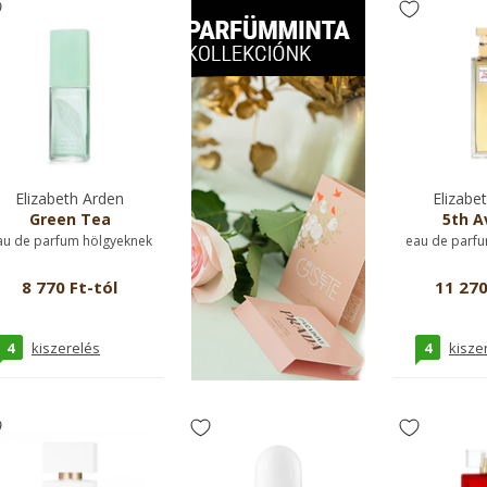
Elizabeth Arden
Elizabe
Green Tea
5th A
au de parfum hölgyeknek
eau de parfu
8 770 Ft-tól
11 270
4
4
kiszerelés
kisze