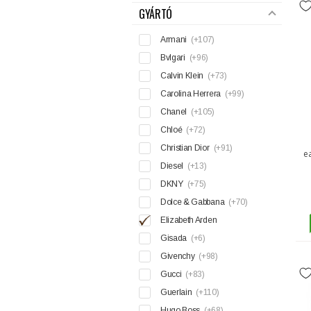
GYÁRTÓ
Armani
(+107)
Bvlgari
(+96)
Calvin Klein
(+73)
Carolina Herrera
(+99)
Chanel
(+105)
Chloé
(+72)
Christian Dior
(+91)
e
Diesel
(+13)
DKNY
(+75)
Dolce & Gabbana
(+70)
Elizabeth Arden
Gisada
(+6)
Givenchy
(+98)
Gucci
(+83)
Guerlain
(+110)
Hugo Boss
(+68)