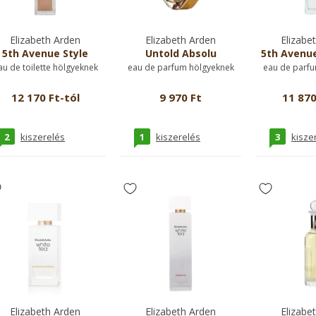
Elizabeth Arden
Elizabeth Arden
Elizabe
5th Avenue Style
Untold Absolu
5th Avenue
au de toilette hölgyeknek
eau de parfum hölgyeknek
eau de parfu
12 170 Ft-tól
9 970 Ft
11 870
2
1
3
kiszerelés
kiszerelés
kisze
Elizabeth Arden
Elizabeth Arden
Elizabe