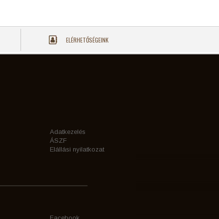
ELÉRHETŐSÉGEINK
Adatkezelés
ÁSZF
Elállási nyilatkozat
Facebook