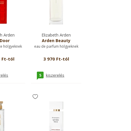
th Arden
Elizabeth Arden
Door
Arden Beauty
te hölgyeknek
eau de parfum hölgyeknek
 Ft-tól
3 970 Ft-tól
5
relés
kiszerelés