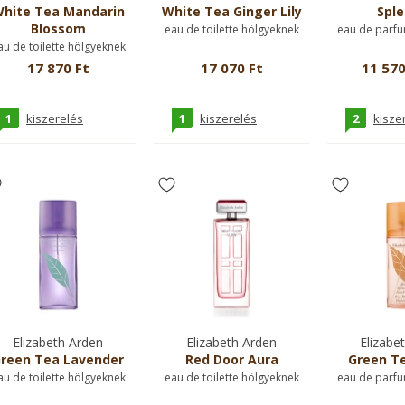
hite Tea Mandarin
White Tea Ginger Lily
Sple
Blossom
eau de toilette hölgyeknek
eau de parfu
au de toilette hölgyeknek
17 870 Ft
17 070 Ft
11 570
1
1
2
kiszerelés
kiszerelés
kisze
Elizabeth Arden
Elizabeth Arden
Elizabe
reen Tea Lavender
Red Door Aura
Green Te
au de toilette hölgyeknek
eau de toilette hölgyeknek
eau de parfu