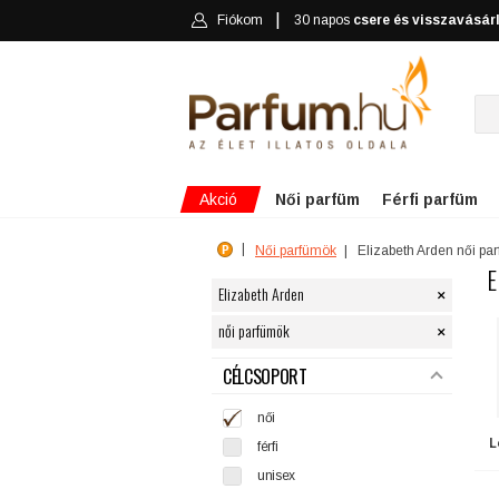
Fiókom
30 napos
csere és visszavásár
Akció
Női parfüm
Férfi parfüm
Női parfümök
Elizabeth Arden női pa
E
×
Elizabeth Arden
×
női parfümök
SZŰRÉS
CÉLCSOPORT
női
L
férfi
unisex