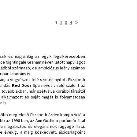
»
1
2
3
4
zik és napjainkig az egyik legsikeresebben
ce Nightingale Graham néven látott napvilágot
saládból származó, de ambiciózus leány számos
ipari laboráns is.
, a vegyészet felé szintén nyitott Elizabeth
egendás
Red Door
Spa nevet viselő szalont az
 továbbiakban, már szétválva korábbi társától
 alkalmazott és saját magát is folyamatosan
 is.
később megjelenő Elizabeth Arden kompozíció a
űbb az 1996-ban, az Ann Gottlieb parfümőr által
, a magabiztos és elegáns nők ragyogó illata.
e évekig, a máig közkedvelt, állócsillagként