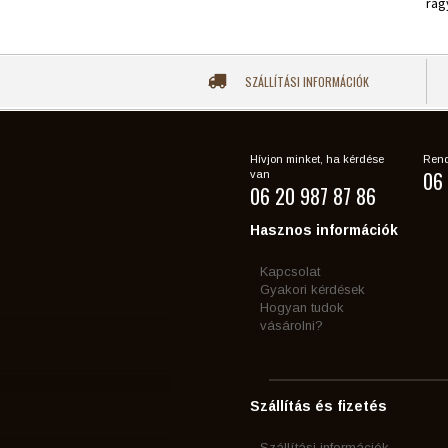
rag
SZÁLLÍTÁSI INFORMÁCIÓK
Hívjon minket, ha kérdése
Rend
06 
van
06 20 987 87 86
Hasznos információk
Kapcsolat
Gyakori kérdések
Hogyan tudok
vásárolni?
Szállítás és fizetés
Szállítási információk