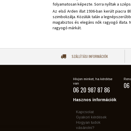
folyamatosan képezte. Sorra nyíltak a szép
Az első Arden illat 1936-ban került piacra
szimbolizálja. Közülük talán a legnépszerűbb 
magabiztos és elegáns nők ragyogó illata. N
ragyogó márkát.
SZÁLLÍTÁSI INFORMÁCIÓK
Hívjon minket, ha kérdése
Rend
06 
van
06 20 987 87 86
Hasznos információk
Kapcsolat
Gyakori kérdések
Hogyan tudok
vásárolni?