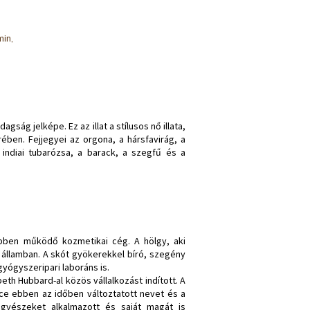
min,
gság jelképe. Ez az illat a stílusos nő illata,
rében. Fejjegyei az orgona, a hársfavirág, a
 indiai tubarózsa, a barack, a szegfű és a
ebben működő kozmetikai cég. A hölgy, aki
o államban. A skót gyökerekkel bíró, szegény
gyógyszeripari laboráns is.
th Hubbard-al közös vállalkozást indított. A
ce ebben az időben változtatott nevet és a
egyészeket alkalmazott és saját magát is