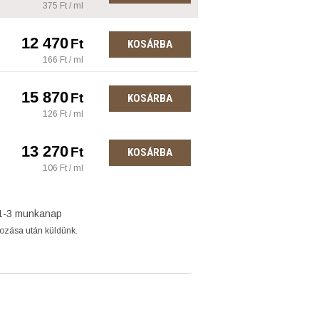
375 Ft / ml
12 470
Ft
KOSÁRBA
166 Ft / ml
15 870
Ft
KOSÁRBA
126 Ft / ml
13 270
Ft
KOSÁRBA
106 Ft / ml
1-3 munkanap
gozása után küldünk.