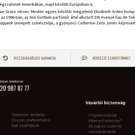
ségszalonok Amerikában, majd később Európában is.
 Blue Grass néven. Minden egyes később megjelenő Elizabeth Arden kompoz
az 1996-ban, az Ann Gottlieb parfümőr által alkotott 5th Avenue Eau de Toil
apjaink ünnepelt színésznője, a gyönyörű Catherine-Zeta Jones képviselt
VISSZAVÁSÁRLÁSI GARANCIA
KÉRDEZZE SZAKÉRTŐINKET
eljen telefonon
20 987 87 77
Vásárlói biztonság
Telefonos rendelés
Céginformációk
Összes parfummárka
Miért a Parfum.hu?
Süti beállítások
30 napos csere és
visszavásárlás