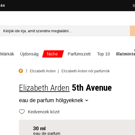
lás
S
Niche
Márkák
Újdonság
Parfümszett
Top 10
Illatmint
Elizabeth Arden
Elizabeth Arden női parfümök
5th Avenue
Elizabeth Arden
eau de parfum hölgyeknek
Kedvencek közé
30 ml
eau de parfum