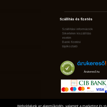
Szállítás és fizetés
Szállítási információk
Sikertelen kiszállítás
esetén
Banki fizetési
tájékoztató
Árukereső.hu
Weboldalunk az alapműködés, valamint a marketing és sta