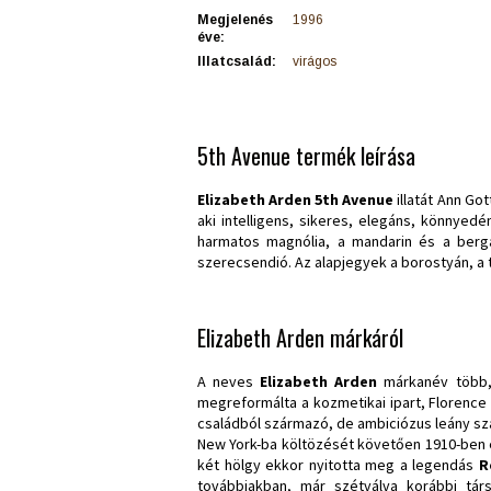
Megjelenés
1996
éve:
Illatcsalád:
virágos
5th Avenue termék leírása
Elizabeth Arden 5th Avenue
illatát Ann Got
aki intelligens, sikeres, elegáns, könnyedé
harmatos magnólia, a mandarin és a bergam
szerecsendió. Az alapjegyek a borostyán, a ti
Elizabeth Arden márkáról
A neves
Elizabeth Arden
márkanév több, 
megreformálta a kozmetikai ipart, Florence 
családból származó, de ambiciózus leány szám
New York-ba költözését követően 1910-ben eg
két hölgy ekkor nyitotta meg a legendás
R
továbbiakban, már szétválva korábbi tár