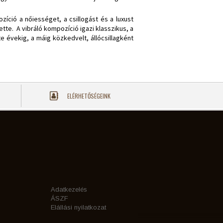
íció a nőiességet, a csillogást és a luxust
ette. A vibráló kompozíció igazi klasszikus, a
e évekig, a máig közkedvelt, állócsillagként
ELÉRHETŐSÉGEINK
Adatkezelés
ÁSZF
Elállási nyilatkozat