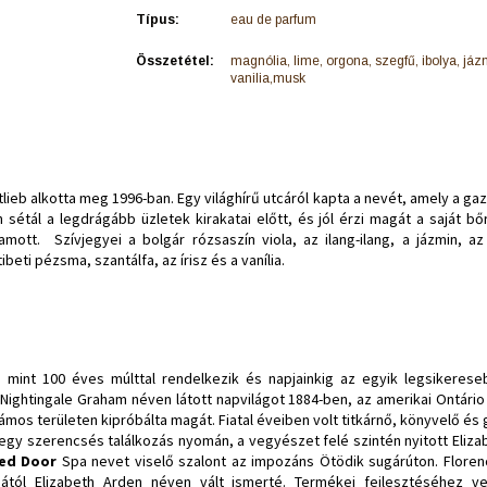
Típus:
eau de parfum
Összetétel:
magnólia, lime, orgona, szegfű, ibolya, jáz
vanilia,musk
tlieb alkotta meg 1996-ban. Egy világhírű utcáról kapta a nevét, amely a gazda
n sétál a legdrágább üzletek kirakatai előtt, és jól érzi magát a saját bő
ott. Szívjegyei a bolgár rózsaszín viola, az ilang-ilang, a jázmin, az
beti pézsma, szantálfa, az írisz és a vanília.
mint 100 éves múlttal rendelkezik és napjainkig az egyik legsikeres
Nightingale Graham néven látott napvilágot 1884-ben, az amerikai Ontári
os területen kipróbálta magát. Fiatal éveiben volt titkárnő, könyvelő és 
y szerencsés találkozás nyomán, a vegyészet felé szintén nyitott Elizabe
ed Door
Spa nevet viselő szalont az impozáns Ötödik sugárúton. Floren
sától Elizabeth Arden néven vált ismerté. Termékei fejlesztéséhez v