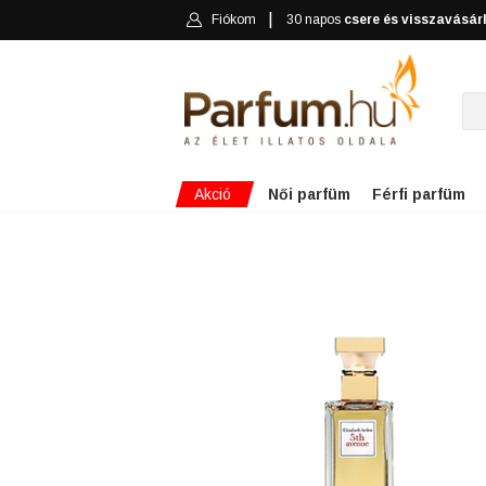
Fiókom
30 napos
csere és visszavásár
Akció
Női parfüm
Férfi parfüm