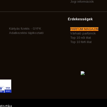
Jogi információk
Érdekességek
Kártyás fizetés - GYFK
PARFÜM MAGAZIN
Adatkezelési tájékoztató
Várható parfümök
Top 10 női illat
Top 10 férfi illat
tisztika