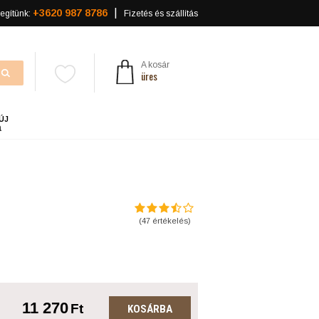
+3620 987 8786
egítünk:
Fizetés és szállítás
A kosár
üres
ÚJ
a
(
47
értékelés)
11 270
Ft
KOSÁRBA