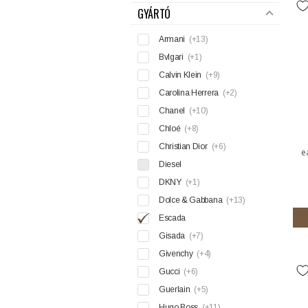
GYÁRTÓ
Armani
(+13)
Bvlgari
(+1)
Calvin Klein
(+9)
Carolina Herrera
(+2)
Chanel
(+10)
Chloé
(+8)
Christian Dior
(+6)
e
Diesel
DKNY
(+1)
Dolce & Gabbana
(+13)
Escada
Gisada
(+7)
Givenchy
(+4)
Gucci
(+6)
Guerlain
(+5)
Hugo Boss
(+11)