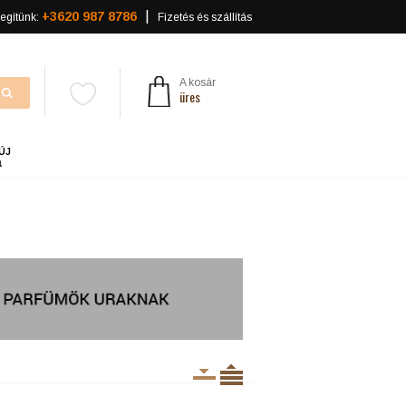
+3620 987 8786
egítünk:
Fizetés és szállítás
A kosár
üres
ÚJ
a