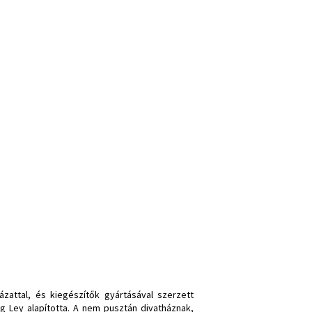
attal, és kiegészítők gyártásával szerzett
g Ley alapította. A nem pusztán divatháznak,