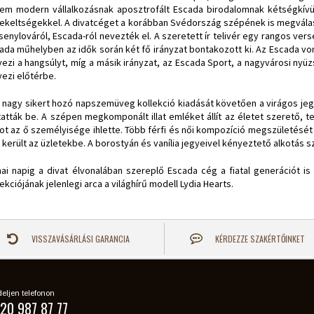
em modern vállalkozásnak aposztrofált Escada birodalomnak kétségkívül
ekeltségekkel. A divatcéget a korábban Svédország szépének is megválasz
senylováról, Escada-ról nevezték el. A szeretett ír telivér egy rangos ve
ada műhelyben az idők során két fő irányzat bontakozott ki. Az Escada von
yezi a hangsúlyt, míg a másik irányzat, az Escada Sport, a nagyvárosi nyü
yezi előtérbe.
 nagy sikert hozó napszemüveg kollekció kiadását követően a virágos jeg
atták be. A szépen megkomponált illat emléket állít az életet szerető, 
atot az ő személyisége ihlette. Több férfi és női kompozíció megszületésé
 került az üzletekbe. A borostyán és vanília jegyeivel kényeztető alkotás s
ai napig a divat élvonalában szereplő Escada cég a fiatal generációt is s
lekciójának jelenlegi arca a világhírű modell Lydia Hearts.
VISSZAVÁSÁRLÁSI GARANCIA
KÉRDEZZE SZAKÉRTŐINKET
eljen telefonon
20 987 87 77