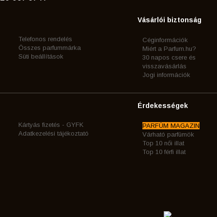
Vásárlói biztonság
Telefonos rendelés
Céginformációk
Összes parfummárka
Miért a Parfum.hu?
Süti beállítások
30 napos csere és
visszavásárlás
Jogi információk
Érdekességek
Kártyás fizetés - GYFK
PARFÜM MAGAZIN
Adatkezelési tájékoztató
Várható parfümök
Top 10 női illat
Top 10 férfi illat