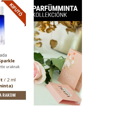
ada
parkle
ette uraknak
Ft
/ 2 ml
minta)
A RAKOM