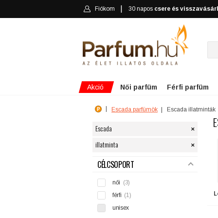
Fiókom
30 napos
csere és visszavásár
Akció
Női parfüm
Férfi parfüm
Escada parfümök
Escada illatminták
E
×
Escada
×
illatminta
SZŰRÉS
CÉLCSOPORT
női
(3)
L
férfi
(1)
unisex