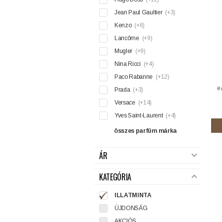
Jean Paul Gaultier
(+3)
Kenzo
(+6)
Lancôme
(+9)
Mugler
(+9)
Nina Ricci
(+4)
Paco Rabanne
(+12)
e
Prada
(+3)
Versace
(+14)
Yves Saint-Laurent
(+4)
összes parfüm márka
ÁR
KATEGÓRIA
ILLATMINTA
ÚJDONSÁG
AKCIÓS