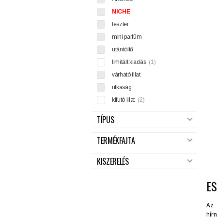
NICHE
teszter
mini parfüm
utántöltő
limitált kiadás
(1)
várható illat
ritkaság
kifutó illat
(2)
TÍPUS
TERMÉKFAJTA
KISZERELÉS
E
Az 
hír