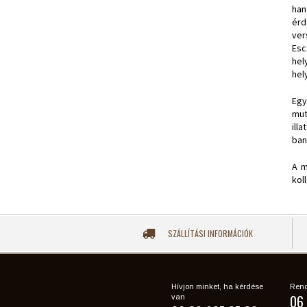
han
érd
ver
Esc
hel
hel
Egy
mut
ill
ban
A m
kol
SZÁLLÍTÁSI INFORMÁCIÓK
Hívjon minket, ha kérdése
Rend
06 
van