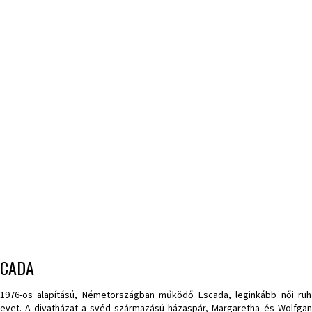
SCADA
1976-os alapítású, Németországban működő Escada, leginkább női ruház
nevet. A divatházat a svéd származású házaspár, Margaretha és Wolfgan