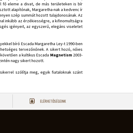
 fő eleme a divat, de más területeken is bír
tott alapítónak, Margaretha-nak a kedvenc ír
rsenyen szép summát hozott tulajdonosának. Az
al inkább az érzékiességre, a kifinomultságra
zsgés igényeit, az egyszerű, elegáns viseletet
yekkel bíró Escada Margaretha Ley-t 1990-ben
tehetséges tervezőnőnek. A sikert hozó, nőies
t követően a kultikus Escada
Magnetism
2003-
zintén nagy sikert hozott.
ikerrel szólítja meg, egyik fiataloknak szánt
ELÉRHETŐSÉGEINK