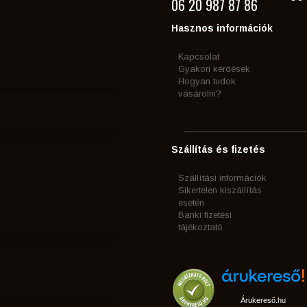
06 20 987 87 86
Hasznos információk
Kapcsolat
Gyakori kérdések
Hogyan tudok
vásárolni?
Szállítás és fizetés
Szállítási információk
Sikertelen kiszállítás
esetén
Banki fizetési
tájékoztató
Árukereső.hu