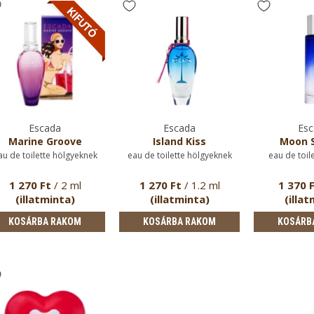
Escada
Escada
Esc
Marine Groove
Island Kiss
Moon S
au de toilette hölgyeknek
eau de toilette hölgyeknek
eau de toil
1 270 Ft
/ 2 ml
1 270 Ft
/ 1.2 ml
1 370 
(illatminta)
(illatminta)
(illat
KOSÁRBA RAKOM
KOSÁRBA RAKOM
KOSÁRB