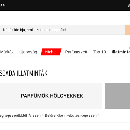
lás
S
Niche
Márkák
Újdonság
Parfümszett
Top 10
Illatmint
SCADA ILLATMINTÁK
egnépszerűbbtől
Ár szerint
Betűrendben
Feltöltés ideje szerint