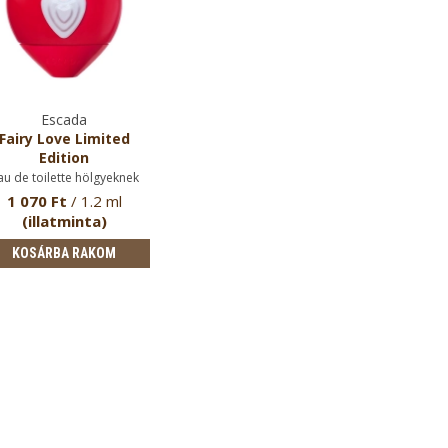
Escada
Fairy Love Limited
Edition
au de toilette hölgyeknek
1 070 Ft
/ 1.2 ml
(illatminta)
KOSÁRBA RAKOM