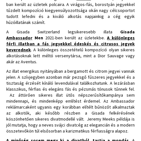
ban került az üzletek polcaira. A virágos‑fás, borostyán jegyekkel
tűzdelt kompozíció kiegyensúlyozottsága okán nagy célcsoportot
tudott lefedni és a kiváló alkotás napjainkig a cég egyik
húzóillatának számít.
A Gisada Switzerland legsikeresebb illata
Gisada
Ambassador
Men
2021-ben került az üzletekbe.
A különleges
férfi illatban a fás jegyekkel édeskés és citrusos jegyek
keverednek
. A különleges összetételű kompozíció olyan sikeres
alkotásoknak lett méltó versenytársa, mint a Dior Sauvage vagy
akár az Aventus.
Az illat energikus nyitányában a bergamott és citrom jegyei vannak
jelen. A szívjegyben azonban már pezsgő fűszeres jegyekkel és a
tisztaság érzését kínáló levendulával találkozhatunk. A lezárásban
klasszikus, férfias és elegáns fás és pézsmás tónusok tűnnek fel.
Az áttörően sikeres illat ütős népszerűsítőkampánya sem
mindennapi, és mindenképp említést érdemel. Az Ambassador
reklámarcaként ugyanis egy korábban elítélt bűnözőt alkalmaztak
az alkotók, aki később részben a Gisada felkérésének
köszönhetően sikeres divatmodellé vált. Jeremy Meeks példája is
jól mutatja, hogy a neves svájci divatcég az elegancián és a modern
összetevőkön túl elsősorban a karizmatikus férfiasságra alapoz.
A minőség sosem megy ki a divatból, tartja a mondás.
A