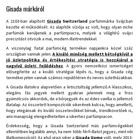
Gisada márkáról
A 2103-ban alapított
Gisada
Switzerland
parfümmárka Svájcban
kezdte el működését. Az alapítók víziója az volt, hogy olyan niche
parfümök kerüljenek a parfümpiacra, melyek a világhírű svájci
precizitást ötvözik a mai, modern illattrendekkel.
A viszonylag fiatal parfümcég termékei napjainkra közel száz
országban vannak jelen.
A kiváló minőség mellett kétségkívül a
jó üzletpolitika és értékesítési stratégia is hozzájárul a
nagyívű üzleti fejlődéshez
. A gyors nemzetközi ismertséget
elősegítette az a kiváló stratégiai lépés is, hogy a Gisada cég
termékei jelen vannak számos repülőtéren és neves üzletházakban.
A Gisada illatokra alapvetően a letisztultság jellemző.
A klasszikus,
elegáns fás jegyek mellett gyakran jelennek meg a friss
gyümölcsös akkordok, de a bőrjegyek és az édes vanília is jellemző
illatalap. Az összetett kompozíciók sikerének kulcsa, hogy amellett,
hogy elegánsak és kiváló összetevőkkel bírnak, trendkövetőek is,
ami manapság elengedhetetlen a sikerhez parfümpiacon.
Érdekesség, hogy a Gisada Switzerland más parfümcégekkel
ellentétben legalább annyi, ha nem több férfi illatot jegyez, mint női
illatkompozíciót. Az első igazi siker a
Gisada
Uomo
volt, mely 2013-