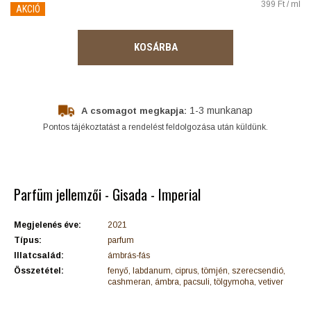
399 Ft / ml
AKCIÓ
KOSÁRBA
1-3 munkanap
A csomagot megkapja:
Pontos tájékoztatást a rendelést feldolgozása után küldünk.
Parfüm jellemzői - Gisada - Imperial
Megjelenés éve:
2021
Típus:
parfum
Illatcsalád:
ámbrás-fás
Összetétel:
fenyő, labdanum, ciprus, tömjén, szerecsendió,
cashmeran, ámbra, pacsuli, tölgymoha, vetiver