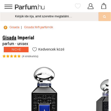
Gisada
Gisada férfi parfümök
Gisada
Imperial
parfum - unisex
Kedvencek közé
NICHE
(
4
értékelés)