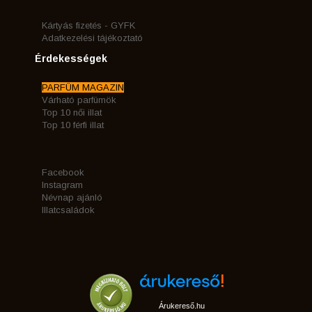
Kártyás fizetés - GYFK
Adatkezelési tájékoztató
Érdekességek
PARFÜM MAGAZIN
Várható parfümök
Top 10 női illat
Top 10 férfi illat
Facebook
Instagram
Névnap ajánló
Illatcsaládok
Árukereső.hu