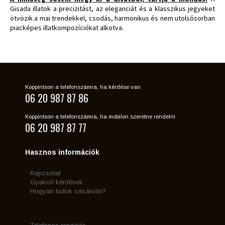
Gisada illatok a precizitást, az eleganciát és a klasszikus jegyeket
ötvözik a mai trendekkel, csodás, harmonikus és nem utolsósorban
piacképes illatkompozíciókat alkotva.
Koppintson a telefonszámra, ha kérdése van
06 20 987 87 86
Koppintson a telefonszámra, ha mobilon szeretne rendelni
06 20 987 87 77
Hasznos információk
Kapcsolat
Gyakori kérdések
Hogyan tudok vásárolni?