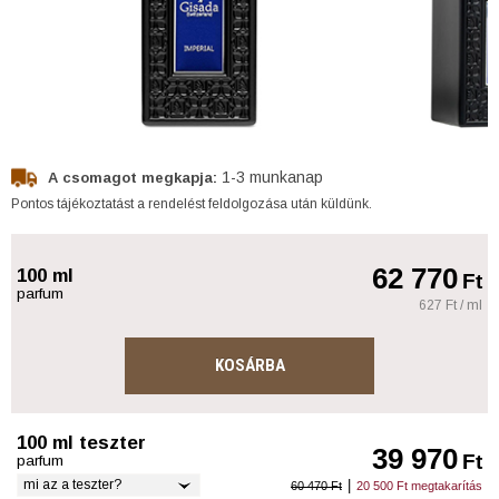
1-3 munkanap
A csomagot megkapja:
Pontos tájékoztatást a rendelést feldolgozása után küldünk.
62 770
100 ml
Ft
parfum
627 Ft / ml
KOSÁRBA
100 ml teszter
39 970
Ft
parfum
mi az a teszter?
|
60 470 Ft
20 500 Ft megtakarítás