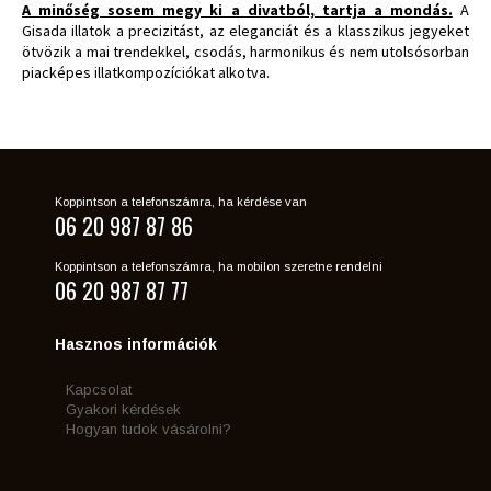
A minőség sosem megy ki a divatból, tartja a mondás.
A
Gisada illatok a precizitást, az eleganciát és a klasszikus jegyeket
ötvözik a mai trendekkel, csodás, harmonikus és nem utolsósorban
piacképes illatkompozíciókat alkotva.
Koppintson a telefonszámra, ha kérdése van
06 20 987 87 86
Koppintson a telefonszámra, ha mobilon szeretne rendelni
06 20 987 87 77
Hasznos információk
Kapcsolat
Gyakori kérdések
Hogyan tudok vásárolni?