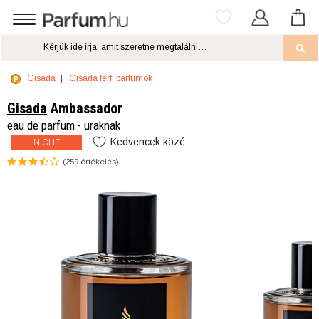
Gisada
Gisada férfi parfümök
Gisada
Ambassador
eau de parfum - uraknak
Kedvencek közé
NICHE
(
259
értékelés)