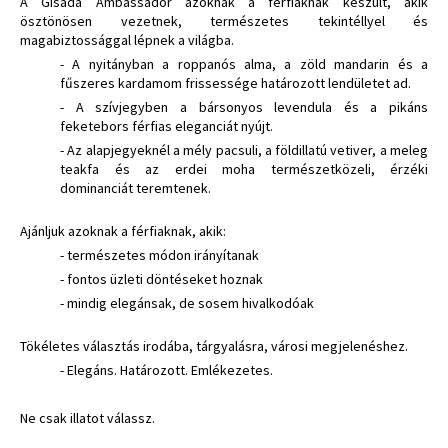
A Gisada Ambassador azoknak a férfiaknak készült, akik
ösztönösen vezetnek, természetes tekintéllyel és
magabiztossággal lépnek a világba.
- A nyitányban a roppanós alma, a zöld mandarin és a
fűszeres kardamom frissessége határozott lendületet ad.
- A szívjegyben a bársonyos levendula és a pikáns
feketebors férfias eleganciát nyújt.
- Az alapjegyeknél a mély pacsuli, a földillatú vetiver, a meleg
teakfa és az erdei moha természetközeli, érzéki
dominanciát teremtenek.
Ajánljuk azoknak a férfiaknak, akik:
- természetes módon irányítanak
- fontos üzleti döntéseket hoznak
- mindig elegánsak, de sosem hivalkodóak
Tökéletes választás irodába, tárgyalásra, városi megjelenéshez.
- Elegáns. Határozott. Emlékezetes.
Ne csak illatot válassz.