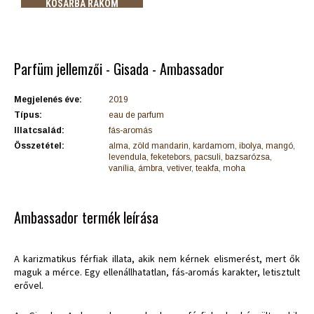
KOSÁRBA RAKOM
Parfüm jellemzői - Gisada - Ambassador
Megjelenés éve:
2019
Típus:
eau de parfum
Illatcsalád:
fás-aromás
Összetétel:
alma, zöld mandarin, kardamom, ibolya, mangó,
levendula, feketebors, pacsuli, bazsarózsa,
vanília, ámbra, vetiver, teakfa, moha
Ambassador termék leírása
A karizmatikus férfiak illata, akik nem kérnek elismerést, mert ők
maguk a mérce.
Egy ellenállhatatlan, fás-aromás karakter, letisztult
erővel.