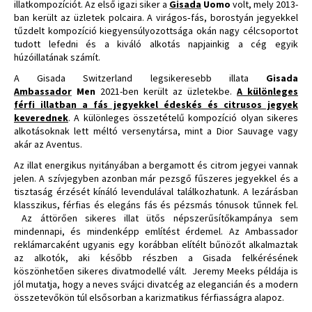
illatkompozíciót. Az első igazi siker a
Gisada
Uomo
volt, mely 2013-
ban került az üzletek polcaira. A virágos‑fás, borostyán jegyekkel
tűzdelt kompozíció kiegyensúlyozottsága okán nagy célcsoportot
tudott lefedni és a kiváló alkotás napjainkig a cég egyik
húzóillatának számít.
A Gisada Switzerland legsikeresebb illata
Gisada
Ambassador
Men
2021-ben került az üzletekbe.
A különleges
férfi illatban a fás jegyekkel édeskés és citrusos jegyek
keverednek
. A különleges összetételű kompozíció olyan sikeres
alkotásoknak lett méltó versenytársa, mint a Dior Sauvage vagy
akár az Aventus.
Az illat energikus nyitányában a bergamott és citrom jegyei vannak
jelen. A szívjegyben azonban már pezsgő fűszeres jegyekkel és a
tisztaság érzését kínáló levendulával találkozhatunk. A lezárásban
klasszikus, férfias és elegáns fás és pézsmás tónusok tűnnek fel.
Az áttörően sikeres illat ütős népszerűsítőkampánya sem
mindennapi, és mindenképp említést érdemel. Az Ambassador
reklámarcaként ugyanis egy korábban elítélt bűnözőt alkalmaztak
az alkotók, aki később részben a Gisada felkérésének
köszönhetően sikeres divatmodellé vált. Jeremy Meeks példája is
jól mutatja, hogy a neves svájci divatcég az elegancián és a modern
összetevőkön túl elsősorban a karizmatikus férfiasságra alapoz.