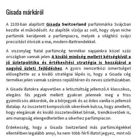
Gisada márkáról
A 2103-ban alapított
Gisada
Switzerland
parfümmárka Svájcban
kezdte el működését. Az alapítók víziója az volt, hogy olyan niche
parfümök kerüljenek a parfümpiacra, melyek a világhírű svájci
precizitást ötvözik a mai, modern illattrendekkel.
A viszonylag fiatal parfümcég termékei napjainkra közel száz
országban vannak jelen.
A kiváló minőség mellett kétségkívül a
jó üzletpolitika és értékesítési stratégia is hozzájárul a
nagyívű üzleti fejlődéshez
. A gyors nemzetközi ismertséget
elősegítette az a kiváló stratégiai lépés is, hogy a Gisada cég
termékei jelen vannak számos repülőtéren és neves üzletházakban.
A Gisada illatokra alapvetően a letisztultság jellemző.
A klasszikus,
elegáns fás jegyek mellett gyakran jelennek meg a friss
gyümölcsös akkordok, de a bőrjegyek és az édes vanília is jellemző
illatalap. Az összetett kompozíciók sikerének kulcsa, hogy amellett,
hogy elegánsak és kiváló összetevőkkel bírnak, trendkövetőek is,
ami manapság elengedhetetlen a sikerhez parfümpiacon.
Érdekesség, hogy a Gisada Switzerland más parfümcégekkel
ellentétben legalább annyi, ha nem több férfi illatot jegyez, mint női