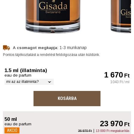
1-3 munkanap
A csomagot megkapja:
Pontos tájékoztatást a rendelést feldolgozása után küldünk.
1.5 ml (illatminta)
1 670
Ft
eau de parfum
mi az az illatminta?
1043 Ft / ml
KOSÁRBA
50 ml
23 970
Ft
eau de parfum
AKCIÓ
|
36 970 Ft
13 000 Ft megtakarítás