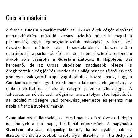
Guerlain márkáról
A francia
Guerlain
parfümcsalád az 1820-as évek végén alapított
manufaktúraként működő, kicsiny üzletből nőtte ki magát a
parfümvilág egyik legmeghatározóbb márkájává. A közel két
évszázados múltnak és tapasztalatoknak köszönhetően
elsajátították a parfümkészítés minden finom részletét. Történelmi
alakok sora vásárolta a
Guerlain
illatokat, III. Napóleon, Sisi
hercegnő, de az Orosz Birodalom gazdagabb rétegei is
öregbítették a cég jóhírét. Mindez és a világ minden tájáról érkező
gondosan válogatott alapanyagok járultak hozzá ahhoz, hogy a
Guerlain parfümök egyet jelentsenek a kifinomult eleganciával, az
előkelő élettel és a felsőbb rétegre jellemző ízlésvilággal. A
tökéletes termék és technológiai ismeret, a folyamatos fejlődés és
az időtálló minőségre való törekvést jellemezte és jellemzi mai
napig a francia gyökerű márkát.
Számtalan olyan illatcsalád született már az előző évezred elején
is, amelyek a mai napig töretlenül népszerűek. A nagymúltú
Guerlain
alkotásai napjainkig komoly hatást gyakorolnak az
illatszer-trendekre többek között olyan illatokkal, mint a Jicky , a