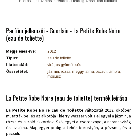
Pontos tájékoztatást a rendelést feldolgozása után küldünk.
Parfüm jellemzői - Guerlain - La Petite Robe Noire
(eau de toliette)
Megjelenés éve:
2012
Típus:
eau de toilette
Illatcsalád:
virágos-gyümölcsös
Összetétel:
jázmin, rózsa, meggy, alma, pacsuli, ámbra,
mósusz
La Petite Robe Noire (eau de toliette) termék leírása
La Petite Robe Noire Eau de Toilette
változatát 2012. október
mutatták be, és az alkotója Thierry Wasser volt. Fejjegyei a jázmin, a
rózsa és a zöld akkordok. Szívjegyei a cseresznye, a narancsvirág
és az alma. Alapjegyei pedig a fehér borostyán, a pézsma, és a
pacsuli.