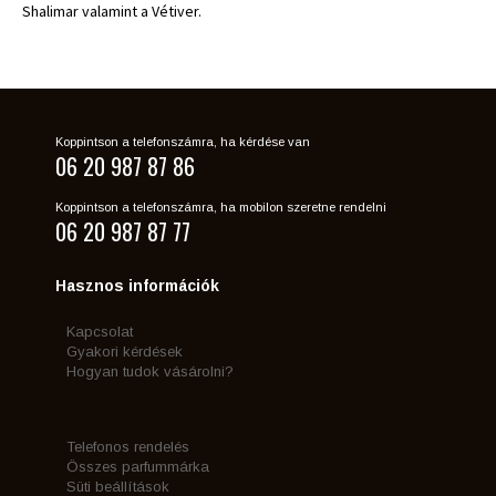
Shalimar valamint a Vétiver.
Koppintson a telefonszámra, ha kérdése van
06 20 987 87 86
Koppintson a telefonszámra, ha mobilon szeretne rendelni
06 20 987 87 77
Hasznos információk
Kapcsolat
Gyakori kérdések
Hogyan tudok vásárolni?
Telefonos rendelés
Összes parfummárka
Süti beállítások