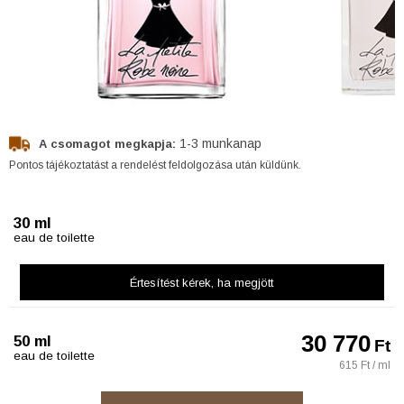
1-3 munkanap
A csomagot megkapja:
Pontos tájékoztatást a rendelést feldolgozása után küldünk.
30 ml
eau de toilette
Értesítést kérek
, ha megjött
30 770
50 ml
Ft
eau de toilette
615 Ft / ml