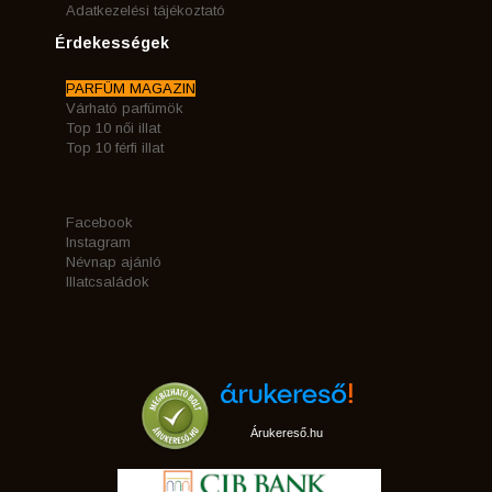
Adatkezelési tájékoztató
Érdekességek
PARFÜM MAGAZIN
Várható parfümök
Top 10 női illat
Top 10 férfi illat
Facebook
Instagram
Névnap ajánló
Illatcsaládok
Árukereső.hu