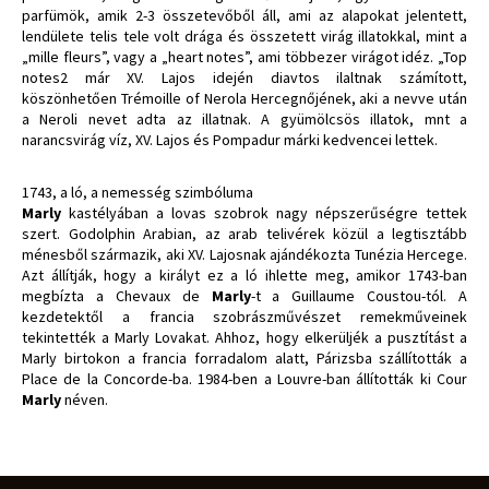
parfümök, amik 2-3 összetevőből áll, ami az alapokat jelentett,
lendülete telis tele volt drága és összetett virág illatokkal, mint a
„mille fleurs”, vagy a „heart notes”, ami többezer virágot idéz. „Top
notes2 már XV. Lajos idején diavtos ilaltnak számított,
köszönhetően Trémoille of Nerola Hercegnőjének, aki a nevve után
a Neroli nevet adta az illatnak. A gyümölcsös illatok, mnt a
narancsvirág víz, XV. Lajos és Pompadur márki kedvencei lettek.
1743, a ló, a nemesség szimbóluma
Marly
kastélyában a lovas szobrok nagy népszerűségre tettek
szert. Godolphin Arabian, az arab telivérek közül a legtisztább
ménesből származik, aki XV. Lajosnak ajándékozta Tunézia Hercege.
Azt állítják, hogy a királyt ez a ló ihlette meg, amikor 1743-ban
megbízta a Chevaux de
Marly
-t a Guillaume Coustou-tól. A
kezdetektől a francia szobrászművészet remekműveinek
tekintették a Marly Lovakat. Ahhoz, hogy elkerüljék a pusztítást a
Marly birtokon a francia forradalom alatt, Párizsba szállították a
Place de la Concorde-ba. 1984-ben a Louvre-ban állították ki Cour
Marly
néven.