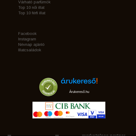
Várható parfümök
Top 10 női illat
Top 10 férfi illat
Facebook
Instagram
Névnap ajánló
Illatcsaládok
Árukereső.hu
marketplace partner