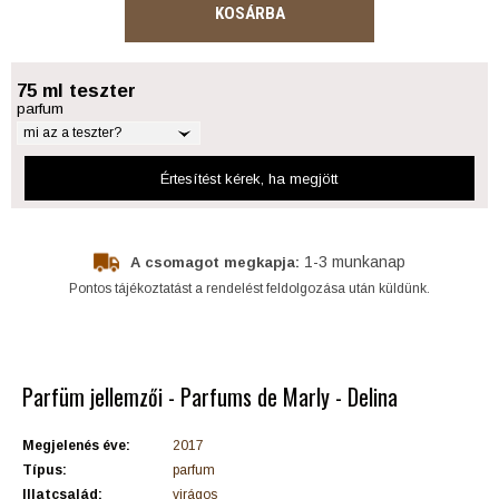
KOSÁRBA
75 ml teszter
parfum
mi az a teszter?
Értesítést kérek
, ha megjött
1-3 munkanap
A csomagot megkapja:
Pontos tájékoztatást a rendelést feldolgozása után küldünk.
Parfüm jellemzői - Parfums de Marly - Delina
Megjelenés éve:
2017
Típus:
parfum
Illatcsalád:
virágos