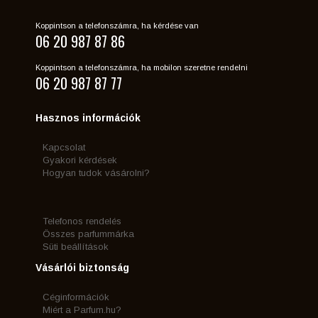
Koppintson a telefonszámra, ha kérdése van
06 20 987 87 86
Koppintson a telefonszámra, ha mobilon szeretne rendelni
06 20 987 87 77
Hasznos információk
Kapcsolat
Gyakori kérdések
Hogyan tudok vásárolni?
Telefonos rendelés
Összes parfummárka
Süti beállítások
Vásárlói biztonság
Céginformációk
Miért a Parfum.hu?