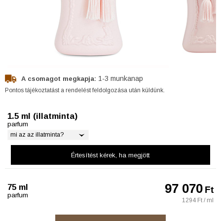
1-3 munkanap
A csomagot megkapja:
Pontos tájékoztatást a rendelést feldolgozása után küldünk.
1.5 ml (illatminta)
parfum
mi az az illatminta?
Értesítést kérek
, ha megjött
97 070
75 ml
Ft
parfum
1294 Ft / ml