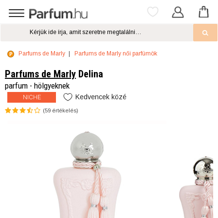
Parfums de Marly
Parfums de Marly női parfümök
Parfums de Marly
Delina
parfum - hölgyeknek
Kedvencek közé
NICHE
(
59
értékelés)