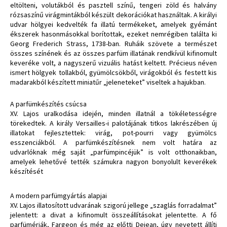
eltölteni, volutákból és pasztell színű, tengeri zöld és halvány
rózsaszínű virágmintákból készült dekorációkat használtak. A királyi
udvar hölgyei kedvelték fa illatú termékeket, amelyek gyémánt
ékszerek hasonmásokkal borítottak, ezeket nemrégiben találta ki
Georg Frederich Strass, 1738-ban. Ruháik szövete a természet
összes színének és az összes parfüm illatának rendkívül kifinomult
keveréke volt, a nagyszerű vizuális hatást keltett. Précieus néven
ismert hölgyek tollakból, gyümölcsökből, virágokból és festett kis
madarakból készített miniatűr „jeleneteket” viseltek a hajukban.
A parfümkészítés csúcsa
XV. Lajos uralkodása idején, minden illatnál a tökéletességre
törekedtek. A király Versailles-i palotájának titkos lakrészében új
illatokat fejlesztettek: virág, pot-pourri vagy gyümölcs
esszenciákból. A parfümkészítésnek nem volt határa az
udvarlóknak még saját „parfümpincéjük” is volt otthonaikban,
amelyek lehetővé tették számukra nagyon bonyolult keverékek
készítését
A modern parfümgyártás alapjai
XV. Lajos illatosított udvarának szigorú jellege „szaglás forradalmat”
jelentett: a divat a kifinomult összeállításokat jelentette. A fő
parfümériák, Fargeon és még az előtti Dejean, úgy nevetett állíti