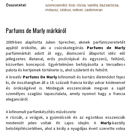
Összetétel:
szerecsendió, licsi, rózsa, vanília, bazsarózsa,
mósusz, cédrus, vetiver, cashmeran
Parfums de Marly márkáról
2009-ben alapította Julien Sprecher, akinek parfümszeretetét
apjától örökölte, aki a csúcskategóriás
Parfums de Marly
parfümmárkát adott át egy, álomszerű állapotot idéz elő
jellegzetes illataival, erős pozíciójával és egyszerű, feltűnő,
közvetlen koncepció. Egyértelműen befolyásolta a Versailles-i
palota és kertjeinek története is, ahol született és felnőtt.
A kreatív
Parfums De Marly
kifinomult és kortárs életmódot fejez
ki, de összhangban áll a 18. századi francia királyi udvar kódexeivel
és örökségével is. Mindegyik esszenciának megvan a saját
személyes szaglási tapasztalata, amely nyomot hagy a francia
eleganciáról.
A kifinomult parfümkészítés művészete
A rózsák, a virágok, a gyümölcsök és az egzotikus esszenciák
mindenütt jelen voltak XV. Lajos idején. A
Marly
-kastély
belsőépítészetében, ahol a király a nyugdíjas éveit szerette volna