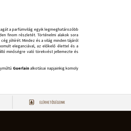
 magát a parfümvilág egyik legmeghatározóbb
en finom részletét. Történelmi alakok sora
 cég jóhírét. Mindez és a világ minden tájáról
mult eleganciával, az előkelő élettel és a
tálló minőségre való törekvést jellemezte és
agymúltú
Guerlain
alkotásai napjainkig komoly
ELÉRHETŐSÉGEINK