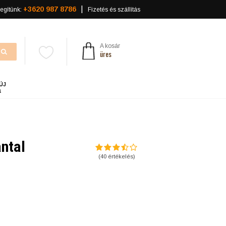
+3620 987 8786
egítünk:
Fizetés és szállítás
A kosár
üres
ÚJ
a
antal
(
40
értékelés)