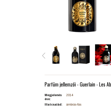
Parfüm jellemzői - Guerlain - Les A
Megjelenés
2014
éve:
Illatcsalád:
ámbrás-fás