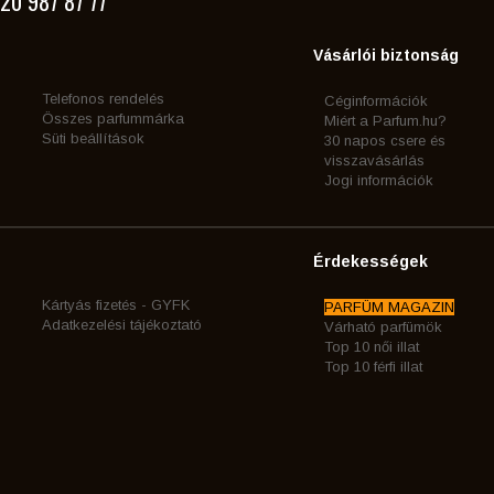
20 987 87 77
Vásárlói biztonság
Telefonos rendelés
Céginformációk
Összes parfummárka
Miért a Parfum.hu?
Süti beállítások
30 napos csere és
visszavásárlás
Jogi információk
Érdekességek
Kártyás fizetés - GYFK
PARFÜM MAGAZIN
Adatkezelési tájékoztató
Várható parfümök
Top 10 női illat
Top 10 férfi illat