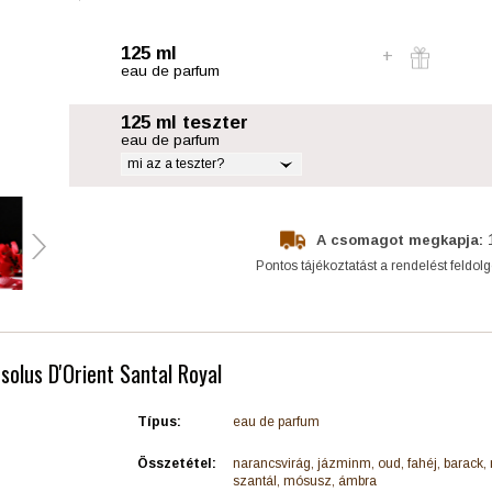
125 ml
eau de parfum
125 ml teszter
eau de parfum
mi az a teszter?
A csomagot megkapja:
Pontos tájékoztatást a rendelést feldol
bsolus D'Orient Santal Royal
Típus:
eau de parfum
Összetétel:
narancsvirág, jázminm, oud, fahéj, barack, 
szantál, mósusz, ámbra