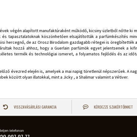
évek végén alapított manufaktúraként működő, kicsiny üzletből nőtte ki
 és tapasztalatoknak köszönhetően elsajátították a parfümkészítés mind
n, Sisi hercegnő, de az Orosz Birodalom gazdagabb rétegei is öregbítették a
rultak hozzá ahhoz, hogy a Guerlain parfümök egyet jelentsenek a kifino
ökéletes termék és technológiai ismeret, a folyamatos fejlődés és az idő
z előző évezred elején is, amelyek a mai napig töretlenül népszerűek. A n
ek között olyan illatokkal, mint a Jicky , a Shalimar valamint a Vétiver.
VISSZAVÁSÁRLÁSI GARANCIA
KÉRDEZZE SZAKÉRTŐINKET
eljen telefonon