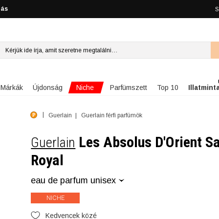
lás
S
Niche
Márkák
Újdonság
Parfümszett
Top 10
Illatmint
Guerlain
Guerlain férfi parfümök
Les Absolus D'Orient S
Guerlain
Royal
eau de parfum unisex
NICHE
Kedvencek közé