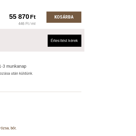
55 870
Ft
KOSÁRBA
446 Ft / ml
Értesítést kérek
1-3 munkanap
gozása után küldünk.
rózsa, bőr,