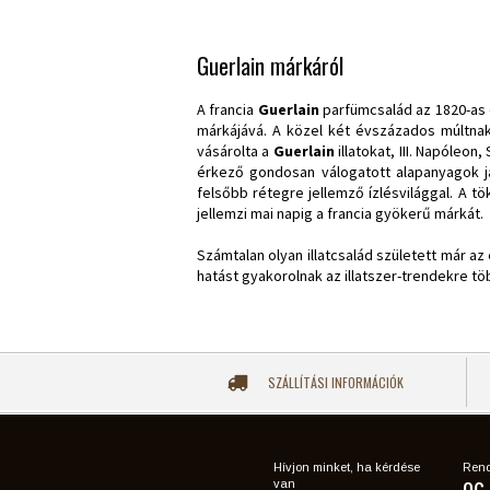
Guerlain márkáról
A francia
Guerlain
parfümcsalád az 1820-as 
márkájává. A közel két évszázados múltnak
vásárolta a
Guerlain
illatokat, III. Napóleo
érkező gondosan válogatott alapanyagok já
felsőbb rétegre jellemző ízlésvilággal. A t
jellemzi mai napig a francia gyökerű márkát.
Számtalan olyan illatcsalád született már a
hatást gyakorolnak az illatszer-trendekre több
SZÁLLÍTÁSI INFORMÁCIÓK
Hívjon minket, ha kérdése
Rend
van