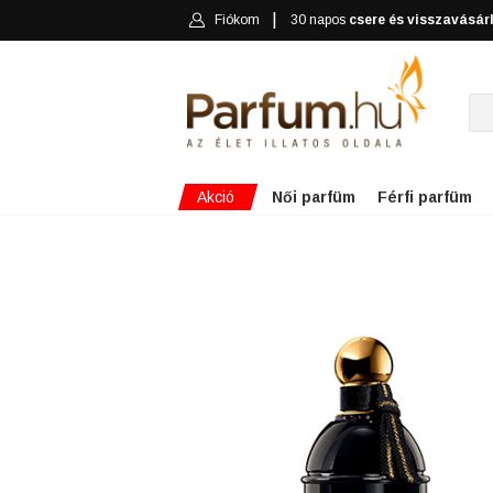
Fiókom
30 napos
csere és visszavásár
Akció
Női parfüm
Férfi parfüm