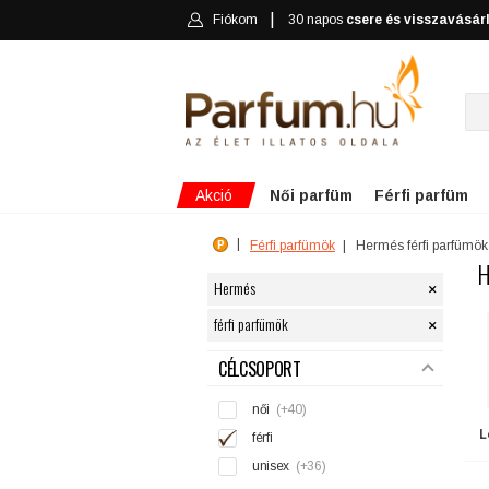
Fiókom
30 napos
csere és visszavásár
Akció
Női parfüm
Férfi parfüm
Férfi parfümök
Hermés férfi parfümök
H
×
Hermés
×
férfi parfümök
SZŰRÉS
CÉLCSOPORT
női
(+40)
L
férfi
unisex
(+36)