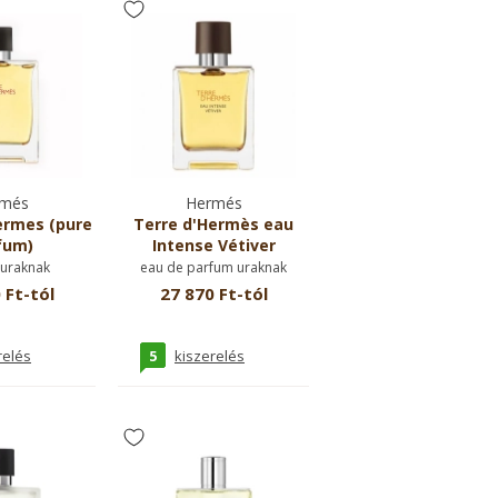
més
Hermés
ermes (pure
Terre d'Hermès eau
fum)
Intense Vétiver
uraknak
eau de parfum uraknak
 Ft-tól
27 870 Ft-tól
5
relés
kiszerelés