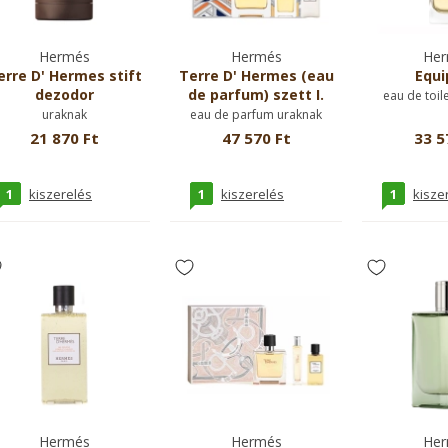
Hermés
Hermés
Her
erre D' Hermes stift
Terre D' Hermes (eau
Equi
dezodor
de parfum) szett I.
eau de toil
uraknak
eau de parfum uraknak
21 870 Ft
47 570 Ft
33 5
1
1
1
kiszerelés
kiszerelés
kisze
Hermés
Hermés
Her