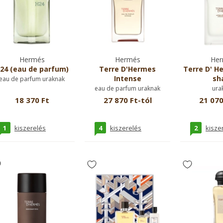
Hermés
Hermés
Her
24 (eau de parfum)
Terre D'Hermes
Terre D' H
Intense
sh
eau de parfum uraknak
eau de parfum uraknak
ura
18 370 Ft
27 870 Ft-tól
21 070
1
4
2
kiszerelés
kiszerelés
kisze