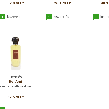
52 070 Ft
26 170 Ft
40 1
1
1
1
kiszerelés
kiszerelés
kisze
Hermés
Bel Ami
eau de toilette uraknak
37 570 Ft