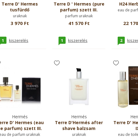
Terre D' Hermes
Terre D ' Hermes (pure
H24 Herb
tusfürdő
parfum) szett III.
eau de par
uraknak
parfum uraknak
3 970 Ft
41 570 Ft
22 170
1
1
2
kiszerelés
kiszerelés
kisze
Hermés
Hermés
Her
erre D' Hermes (eau
Terre D'Hermés after
Terre D' H
e parfum) szett III.
shave balzsam
I
eau de parfum uraknak
uraknak
eau de toil