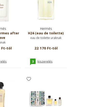
més
Hermés
ermes after
H24 (eau de toilette)
ave
eau de toilette uraknak
knak
 Ft-tól
22 170 Ft-tól
3
relés
kiszerelés