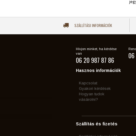
jeg
SZÁLLÍTÁSI INFORMÁCIÓK
Hívjon minket, ha kérdése
Rend
06 
van
06 20 987 87 86
Hasznos információk
Kapcsolat
Gyakori kérdések
Hogyan tudok
vásárolni?
Szállítás és fizetés