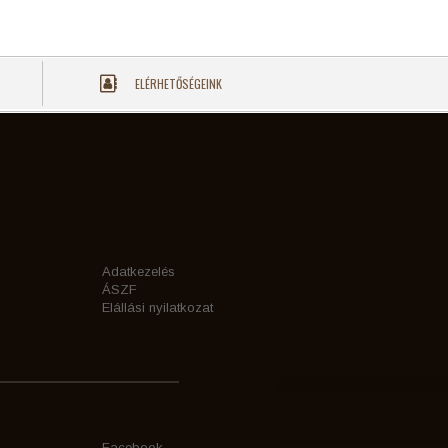
ELÉRHETŐSÉGEINK
Adatkezelés
ÁSZF
Elállási nyilatkozat
Facebook