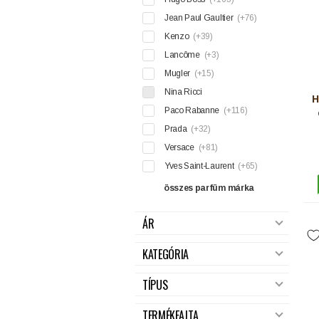
Jean Paul Gaultier
(+76)
Kenzo
(+39)
Lancôme
(+3)
Mugler
(+15)
Nina Ricci
H
Paco Rabanne
(+116)
Prada
(+32)
Versace
(+81)
Yves Saint-Laurent
(+65)
összes parfüm márka
ÁR
KATEGÓRIA
TÍPUS
TERMÉKFAJTA