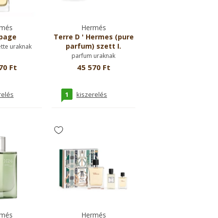
més
Hermés
page
Terre D ' Hermes (pure
parfum) szett I.
ette uraknak
parfum uraknak
70 Ft
45 570 Ft
1
relés
kiszerelés
més
Hermés