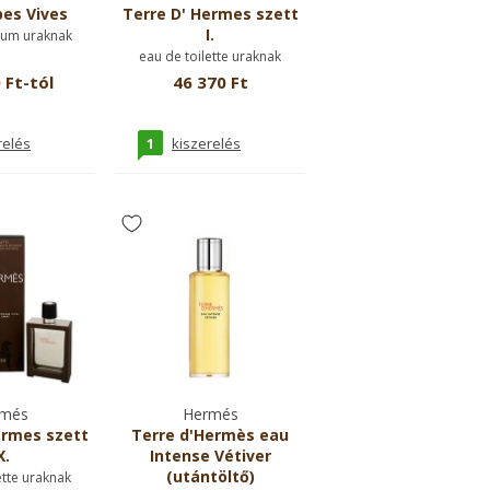
es Vives
Terre D' Hermes szett
I.
fum uraknak
eau de toilette uraknak
 Ft-tól
46 370 Ft
1
relés
kiszerelés
més
Hermés
ermes szett
Terre d'Hermès eau
X.
Intense Vétiver
(utántöltő)
ette uraknak