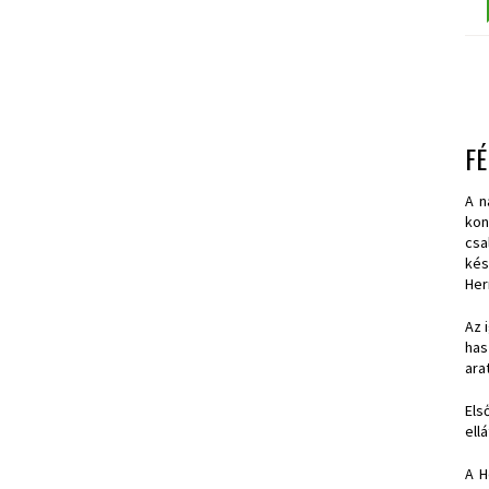
F
A n
kon
csa
kés
Her
Az 
has
ara
Els
ell
A H