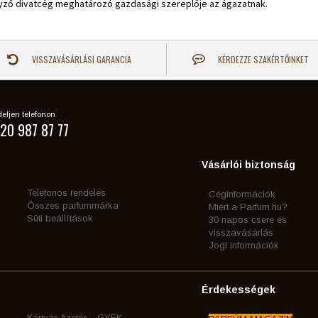
yző divatcég meghatározó gazdasági szereplője az ágazatnak.
VISSZAVÁSÁRLÁSI GARANCIA
KÉRDEZZE SZAKÉRTŐINKET
eljen telefonon
20 987 87 77
Vásárlói biztonság
Telefonos rendelés
Céginformációk
Összes parfummárka
Miért a Parfum.hu?
Süti beállítások
30 napos csere és
visszavásárlás
Jogi információk
Érdekességek
Kártyás fizetés - GYFK