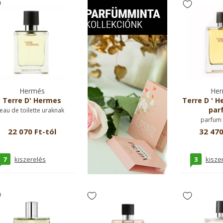
Hermés
Her
Terre D' Hermes
Terre D ' H
par
eau de toilette uraknak
parfum 
22 070 Ft-tól
32 470
7
3
kiszerelés
kisze