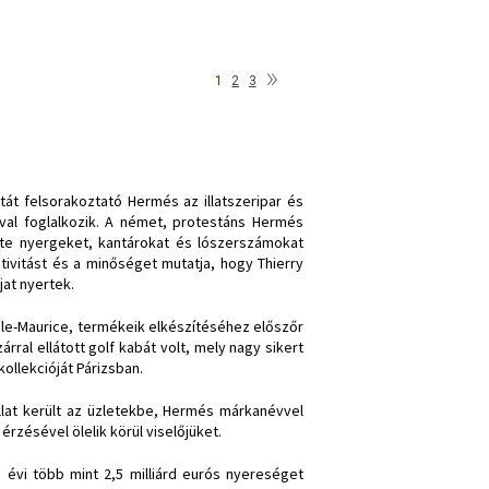
»
1
2
3
tát felsorakoztató Hermés az illatszeripar és
val foglalkozik. A német, protestáns Hermés
inte nyergeket, kantárokat és lószerszámokat
tivitást és a minőséget mutatja, hogy Thierry
jat nyertek.
mile-Maurice, termékeik elkészítéséhez előszőr
ral ellátott golf kabát volt, mely nagy sikert
kollekcióját Párizsban.
llat került az üzletekbe, Hermés márkanévvel
 érzésével ölelik körül viselőjüket.
a évi több mint 2,5 milliárd eurós nyereséget