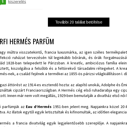
1
kiszerelés
További
20
találat betöltése
ÉRFI HERMÉS PARFÜM
agy múltra visszatekintő, francia luxusmárka, az igen széles termékpalet
fekció ruházat tervezésén túl leginkább bőráruk, és órák forgalmazásá
lád 1828-ban telepedett le Párizsban. A kreatív, ambiciózus família ele
ztett, kiszolgálva a felsőbb és a feltörekvő társadalmi rétegeket. A krea
més-nek, a család fejének a termékei az 1855-ös párizsi világkiállításon I. dí
igazi áttörést az 1914-es esztendő hozta: az alapító unokái, Adolphe és É
ználtak cipzárt Franciaországban. A Hermés cég első ruhadarabja egy cipzár
tott. Innen már nem volt megállás, 1929-ben bemutatják a divatház első női 
ő parfümjük az
Eau d’Hermés
1951-ben jelent meg. Napjainkra közel 20 i
átva. Az illatok egytől egyik letisztultak és kifinomultak, az időtlen elegancia
ermés a francia divatvilág egyik legjelentősebb szereplője. A napjainkr