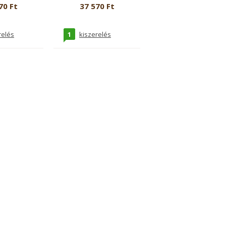
eau de parfum uraknak
70 Ft
37 570 Ft
1
relés
kiszerelés