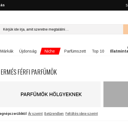
lás
S
Niche
Márkák
Újdonság
Parfümszett
Top 10
Illatmint
ERMÉS FÉRFI PARFÜMÖK
egnépszerűbbtől
Ár szerint
Betűrendben
Feltöltés ideje szerint