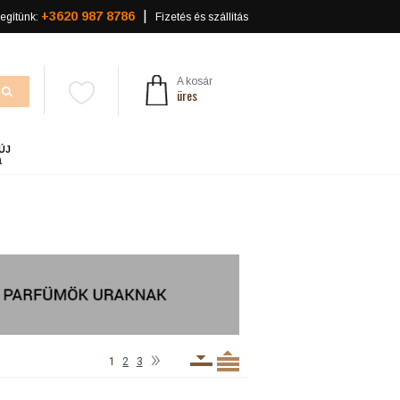
+3620 987 8786
egítünk:
Fizetés és szállítás
A kosár
üres
ÚJ
a
»
1
2
3