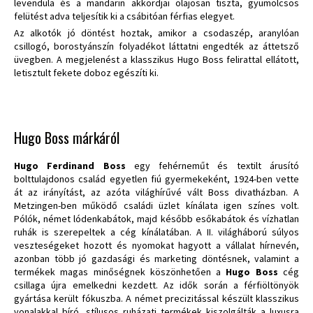
levendula és a mandarin akkordjai olajosan tiszta, gyümölcsös
felütést adva teljesítik ki a csábitóan férfias elegyet.
Az alkotók jó döntést hoztak, amikor a csodaszép, aranylóan
csillogó, borostyánszín folyadékot láttatni engedték az áttetsző
üvegben. A megjelenést a klasszikus Hugo Boss felirattal ellátott,
letisztult fekete doboz egészíti ki.
Hugo Boss márkáról
Hugo Ferdinand Boss
egy fehérneműt és textilt árusító
bolttulajdonos család egyetlen fiú gyermekeként, 1924-ben vette
át az irányítást, az azóta világhírűvé vált Boss divatházban. A
Metzingen-ben működő családi üzlet kínálata igen színes volt.
Pólók, német lódenkabátok, majd később esőkabátok és vízhatlan
ruhák is szerepeltek a cég kínálatában. A II. világháború súlyos
veszteségeket hozott és nyomokat hagyott a vállalat hírnevén,
azonban több jó gazdasági és marketing döntésnek, valamint a
termékek magas minőségnek köszönhetően a
Hugo Boss
cég
csillaga újra emelkedni kezdett. Az idők során a férfiöltönyök
gyártása került fókuszba. A német precizitással készült klasszikus
vonalakkal bíró, stílusos ruházati termékek kiszolgálták a luxusra