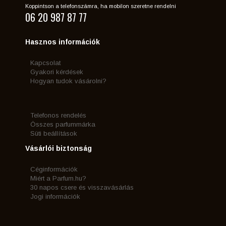
Koppintson a telefonszámra, ha mobilon szeretne rendelni
06 20 987 87 77
Hasznos információk
Kapcsolat
Gyakori kérdések
Hogyan tudok vásárolni?
Telefonos rendelés
Összes parfummárka
Süti beállítások
Vásárlói biztonság
Céginformációk
Miért a Parfum.hu?
30 napos csere és visszavásárlás
Jogi információk