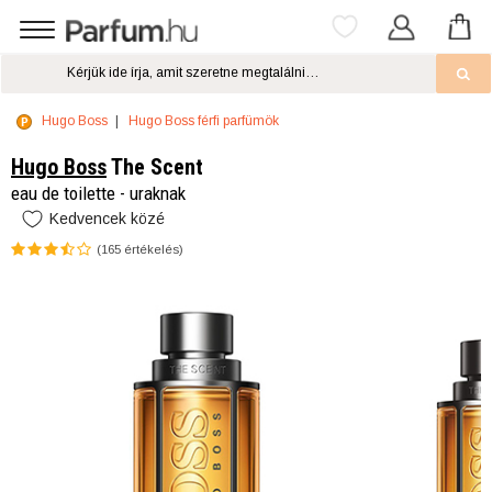
Hugo Boss
Hugo Boss férfi parfümök
Hugo Boss
The Scent
eau de toilette - uraknak
Kedvencek közé
(
165
értékelés)