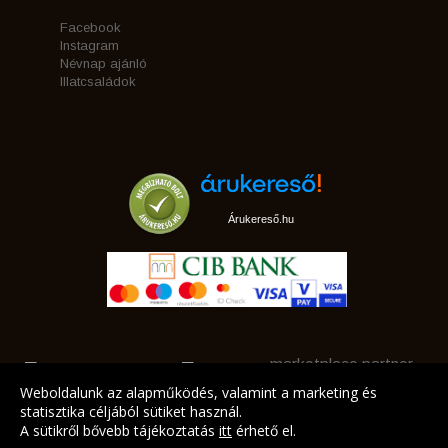
Facebook
Instagram
Névnap ajánló
Illatcsaládok
Árukereső.hu
marketplace partner
Weboldalunk az alapműködés, valamint a marketing és
statisztika céljából sütiket használ.
A sütikről bővebb tájékoztatás
itt
érhető el.