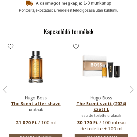
1-3 munkanap
A csomagot megkapja:
Pontos tájékoztatást a rendelést feldolgozása után küldünk.
Kapcsolódó termékek
Hugo Boss
Hugo Boss
The Scent after shave
The Scent szett (2024)
szett I.
uraknak
eau de toilette uraknak
21 070 Ft
/ 100 ml
30 170 Ft
/ 100 ml eau
de toilette + 100 ml
tusfür…