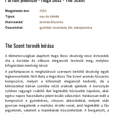
Megjelenés éve:
2015
Típus:
eau de toilette
Illatcsalád:
aromás-fűszeres
Összetétel:
gyömbér, levendula, bőr, datolyaszilva
The Scent termék leírása
A Németországban alapított Hugo Boss divatcég neve évtizedek
óta a kortalan és stílusos eleganciát testesíti meg, melyhez
kifogástalan minőség társul.
A parfümpiacon is meghatározó szerepet betöltő divatcég egyik
legkeresettebb férfi illata a Hugo Boss The Scent aromás-fűszeres
kompozíció, melyet a kifinomult eleganciát kedvelő, de a
kihívásokkal bátran szembe néző uraknak ajánlunk. A borostyán
színben ragyogó csábító illat leginkább hűvösebb napokon, akár
egész napos használatra jelent kiváló választást. Hatásosan indít a
kompozíció a gyömbéres, citrusos akkordokkal, melyek után
gyorsan megjelenik a markáns érzéki vonal, amit leginkább a fás
jegyeknek, valamint a maninkának köszönhetünk. A bergamott, a