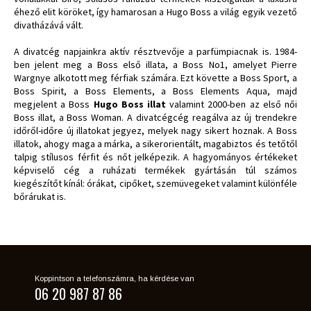
éhező elit köröket, így hamarosan a Hugo Boss a világ egyik vezető
divatházává vált.
A divatcég napjainkra aktív résztvevője a parfümpiacnak is. 1984-
ben jelent meg a Boss első illata, a Boss No1, amelyet Pierre
Wargnye alkotott meg férfiak számára. Ezt követte a Boss Sport, a
Boss Spirit, a Boss Elements, a Boss Elements Aqua, majd
megjelent a Boss
Hugo Boss illat
valamint 2000-ben az első női
Boss illat, a Boss Woman. A divatcégcég reagálva az új trendekre
időről-időre új illatokat jegyez, melyek nagy sikert hoznak. A Boss
illatok, ahogy maga a márka, a sikerorientált, magabiztos és tetőtől
talpig stílusos férfit és nőt jelképezik. A hagyományos értékeket
képviselő cég a ruházati termékek gyártásán túl számos
kiegészítőt kínál: órákat, cipőket, szemüvegeket valamint különféle
bőrárukat is.
Koppintson a telefonszámra, ha kérdése van
06 20 987 87 86