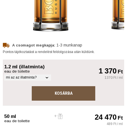
1-3 munkanap
A csomagot megkapja:
Pontos tájékoztatást a rendelést feldolgozása után küldünk.
1.2 ml (illatminta)
1 370
Ft
eau de toilette
mi az az illatminta?
1370 Ft / ml
KOSÁRBA
24 470
50 ml
Ft
eau de toilette
489 Ft / ml