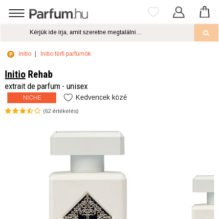
Initio
Initio férfi parfümök
Initio
Rehab
extrait de parfum - unisex
Kedvencek közé
NICHE
(
62
értékelés)