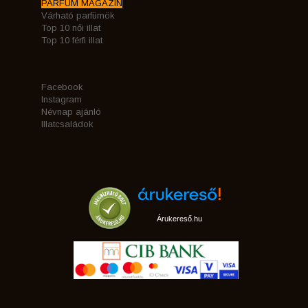
PARFÜM MAGAZIN
Várható parfümök
Top 10 női illat
Top 10 férfi illat
Facebook
Instagram
Névnap ajánló
Illatcsaládok
Árukereső.hu