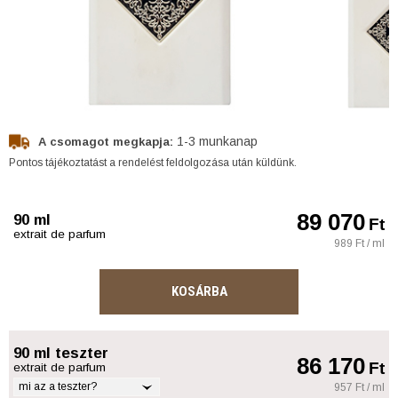
1-3 munkanap
A csomagot megkapja:
Pontos tájékoztatást a rendelést feldolgozása után küldünk.
89 070
90 ml
Ft
extrait de parfum
989 Ft / ml
KOSÁRBA
90 ml teszter
86 170
Ft
extrait de parfum
mi az a teszter?
957 Ft / ml