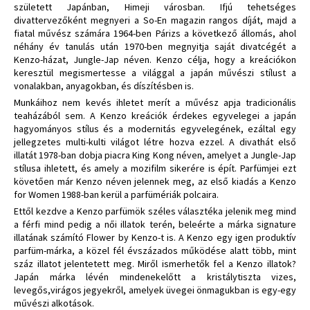
született Japánban, Himeji városban. Ifjú tehetséges
divattervezőként megnyeri a So-En magazin rangos díját, majd a
fiatal művész számára 1964-ben Párizs a következő állomás, ahol
néhány év tanulás után 1970-ben megnyitja saját divatcégét a
Kenzo-házat, Jungle-Jap néven. Kenzo célja, hogy a kreációkon
keresztül megismertesse a világgal a japán művészi stílust a
vonalakban, anyagokban, és díszítésben is.
Munkáihoz nem kevés ihletet merít a művész apja tradicionális
teaházából sem. A Kenzo kreációk érdekes egyvelegei a japán
hagyományos stílus és a modernitás egyvelegének, ezáltal egy
jellegzetes multi-kulti világot létre hozva ezzel. A divathát első
illatát 1978-ban dobja piacra King Kong néven, amelyet a Jungle-Jap
stílusa ihletett, és amely a mozifilm sikerére is épít. Parfümjei ezt
követően már Kenzo néven jelennek meg, az első kiadás a Kenzo
for Women 1988-ban kerül a parfümériák polcaira.
Ettől kezdve a Kenzo parfümök széles választéka jelenik meg mind
a férfi mind pedig a női illatok terén, beleérte a márka signature
illatának számító Flower by Kenzo-t is. A Kenzo egy igen produktív
parfüm-márka, a közel fél évszázados működése alatt több, mint
száz illatot jelentetett meg. Miről ismerhetők fel a Kenzo illatok?
Japán márka lévén mindenekelőtt a kristálytiszta vizes,
levegős,virágos jegyekről, amelyek üvegei önmagukban is egy-egy
művészi alkotások.