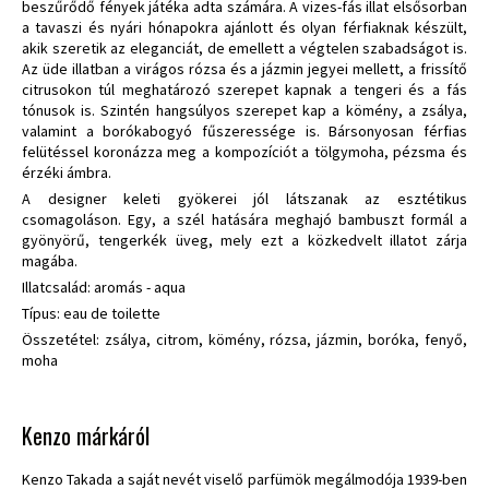
beszűrődő fények játéka adta számára. A vizes-fás illat elsősorban
a tavaszi és nyári hónapokra ajánlott és olyan férfiaknak készült,
akik szeretik az eleganciát, de emellett a végtelen szabadságot is.
Az üde illatban a virágos rózsa és a jázmin jegyei mellett, a frissítő
citrusokon túl meghatározó szerepet kapnak a tengeri és a fás
tónusok is. Szintén hangsúlyos szerepet kap a kömény, a zsálya,
valamint a borókabogyó fűszeressége is. Bársonyosan férfias
felütéssel koronázza meg a kompozíciót a tölgymoha, pézsma és
érzéki ámbra.
A designer keleti gyökerei jól látszanak az esztétikus
csomagoláson. Egy, a szél hatására meghajó bambuszt formál a
gyönyörű, tengerkék üveg, mely ezt a közkedvelt illatot zárja
magába.
Illatcsalád: aromás - aqua
Típus: eau de toilette
Összetétel: zsálya, citrom, kömény, rózsa, jázmin, boróka, fenyő,
moha
Kenzo márkáról
Kenzo Takada a saját nevét viselő parfümök megálmodója 1939-ben