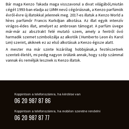
Bár maga Kenzo Takada maga visszavonul a divat világából,miután
cégét 1993-ban eladja az LVMH nevű cégóriásnak, a Kenzo parfümök
évről-évre új illatokkal jelennek meg. 2017-es illatuk a Kenzo World a
híres parfümőr Francis Kurkdjian alkotása. Az illat egyik intenzív
virágos-édes illat, amelyet az ambroxan támogat. A parfüm üvege
már-már az absztrakt felé mutató szem, amely a fentről óvó
harmadik szemet szimbolizálja az alkotók ( Humberto Leon és Karol
Lim) szerint, akiknek ez az első alkotásuk a Kenzo égisze alatt.
A mester ma már szinte kizárólag hobbijának,a festészetnek
szenteli életét, mi pedig nagyon örülünk annak, hogy szép számmal
vannak és reméljük lesznek is Kenzo illatok.
Koppintson a telefonszámra, ha kérdése van
06 20 987 87 86
Koppintson a telefonszámra, ha mobilon szeretne rendelni
06 20 987 87 77