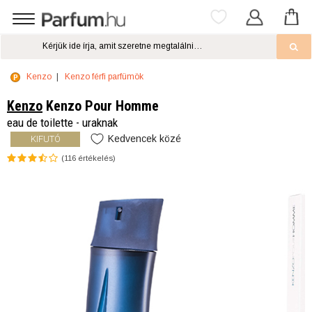
Kenzo
Kenzo férfi parfümök
Kenzo
Kenzo Pour Homme
eau de toilette - uraknak
Kedvencek közé
KIFUTÓ
(
116
értékelés)