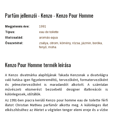
Parfüm jellemzői - Kenzo - Kenzo Pour Homme
Megjelenés éve:
1991
Típus:
eau de toilette
Illatcsalád:
aromás-aqua
Összetétel:
zsálya, citrom, kömény, rózsa, jázmin, boróka,
fenyő, moha
Kenzo Pour Homme termék leírása
A Kenzo divatmárka alapítójának Takada Kenzonak a divatvilágra
való hatása igen figyelemreméltó, tervezőként, formatervezőként
és jelmeztervezőként is maradandót alkotott. A számtalan
művészeti elismerést bezsebelő designer illatkreációi is
különlegesek, időtállók.
Az 1991-ben piacra kerülő Kenzo pour homme eau de toilette férfi
illatot Christian Mathieu parfümőr alkotta meg. A különleges illat
elkészítéséhez az ihletet a végtelen tenger elemi ereje és a vízbe