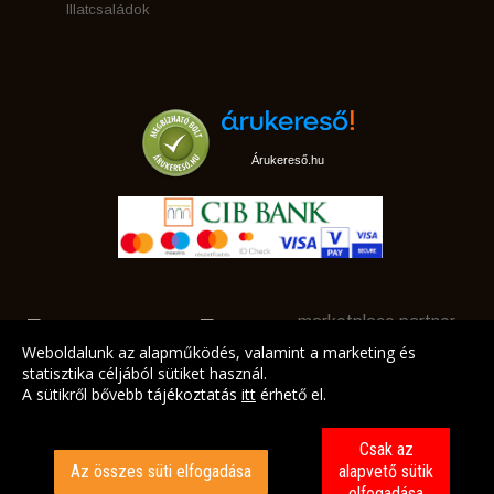
Illatcsaládok
Árukereső.hu
marketplace partner
Weboldalunk az alapműködés, valamint a marketing és
statisztika céljából sütiket használ.
A sütikről bővebb tájékoztatás
itt
érhető el.
A LEGJOBB AJÁNLATAINK AZ ÖN CÍMÉRE!
Csak az
Az összes süti elfogadása
alapvető sütik
elfogadása