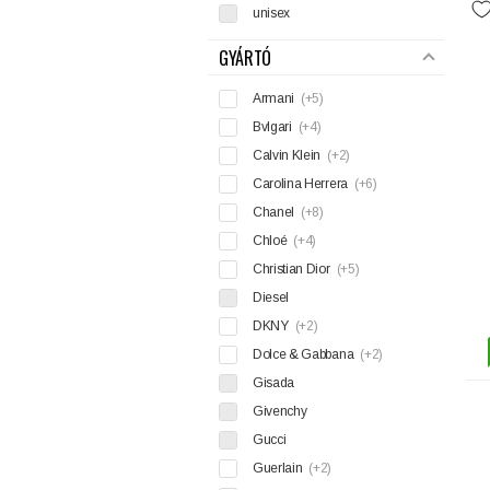
unisex
GYÁRTÓ
Armani
(+5)
Bvlgari
(+4)
Calvin Klein
(+2)
Carolina Herrera
(+6)
Chanel
(+8)
Chloé
(+4)
Christian Dior
(+5)
Diesel
DKNY
(+2)
Dolce & Gabbana
(+2)
Gisada
Givenchy
Gucci
Guerlain
(+2)