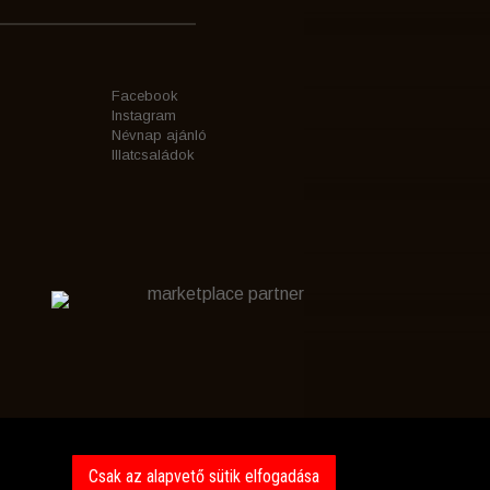
Facebook
Instagram
Névnap ajánló
Illatcsaládok
marketplace partner
Csak az alapvető sütik elfogadása