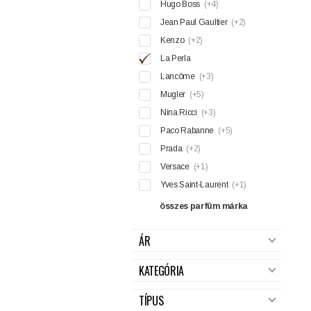
Hugo Boss
(+4)
Jean Paul Gaultier
(+2)
Kenzo
(+2)
La Perla
Lancôme
(+3)
Mugler
(+5)
Nina Ricci
(+3)
Paco Rabanne
(+5)
Prada
(+2)
Versace
(+1)
Yves Saint-Laurent
(+1)
összes parfüm márka
ÁR
KATEGÓRIA
TÍPUS