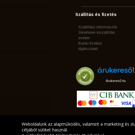
Szállítás és fizetés
Szállítási információk
Sikertelen kiszállítás
esetén
Banki fizetési
tájékoztató
Árukereső.hu
Weboldalunk az alapműködés, valamint a marketing és sta
céljából sütiket használ.