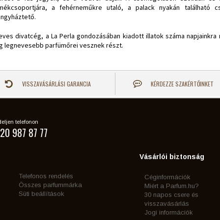
mékcsoportjára, a fehérneműkre utaló, a palack nyakán található cs
ngyháztető.
eves divatcég, a La Perla gondozásában kiadott illatok száma napjainkra 
ág legnevesebb parfümőrei vesznek részt.
VISSZAVÁSÁRLÁSI GARANCIA
KÉRDEZZE SZAKÉRTŐINKET
eljen telefonon
20 987 87 77
Vásárlói biztonság
Telefonos rendelés
Céginformációk
Összes parfummárka
Miért a Parfum.hu?
Süti beállítások
30 napos csere és
visszavásárlás
Jogi információk