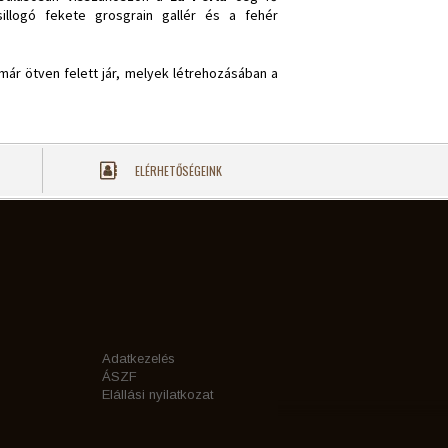
illogó fekete grosgrain gallér és a fehér
már ötven felett jár, melyek létrehozásában a
ELÉRHETŐSÉGEINK
Adatkezelés
ÁSZF
Elállási nyilatkozat