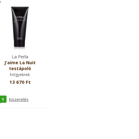
La Perla
J'aime La Nuit
testápoló
hölgyeknek
13 670 Ft
1
kiszerelés