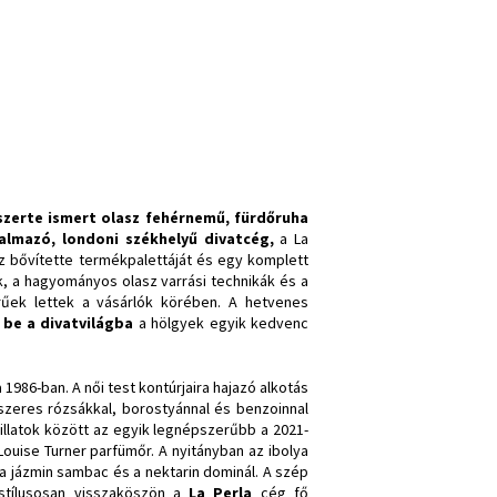
szerte ismert olasz fehérnemű, fürdőruha
almazó, londoni székhelyű divatcég,
a La
sz bővítette termékpalettáját és egy komplett
k, a hagyományos olasz varrási technikák és a
rűek lettek a vásárlók körében. A hetvenes
be a divatvilágba
a hölgyek egyik kedvenc
1986-ban. A női test kontúrjaira hajazó alkotás
fűszeres rózsákkal, borostyánnal és benzoinnal
illatok között az egyik legnépszerűbb a 2021-
 Louise Turner parfümőr. A nyitányban az ibolya
a jázmin sambac és a nektarin dominál. A szép
stílusosan visszaköszön a
La Perla
cég fő