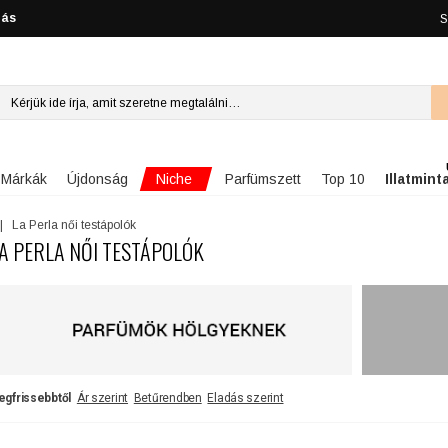
lás
S
Niche
Márkák
Újdonság
Parfümszett
Top 10
Illatmint
La Perla női testápolók
A PERLA NŐI TESTÁPOLÓK
egfrissebbtől
Ár szerint
Betűrendben
Eladás szerint