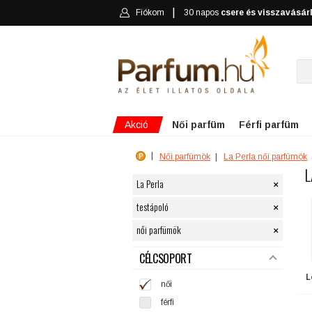
Fiókom
30 napos
csere és visszavásár
Akció
Női parfüm
Férfi parfüm
Női parfümök
La Perla női parfümök
L
×
La Perla
×
testápoló
×
női parfümök
SZŰRÉS
CÉLCSOPORT
L
női
férfi