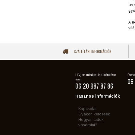
ter
gyö
A n
vil
SZÁLLÍTÁSI INFORMÁCIÓK
Hívjon minket, ha kérdése
Rend
06 
van
06 20 987 87 86
Hasznos információk
Kapcsolat
Gyakori kérdések
Hogyan tudok
vásárolni?