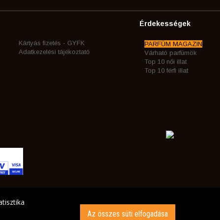
Érdekességek
Kártyás fizetés - GYFK
PARFÜM MAGAZIN
Adatkezelési tájékoztató
Várható parfümök
Top 10 női illat
Top 10 férfi illat
tisztika
Az összes süti elfogadása