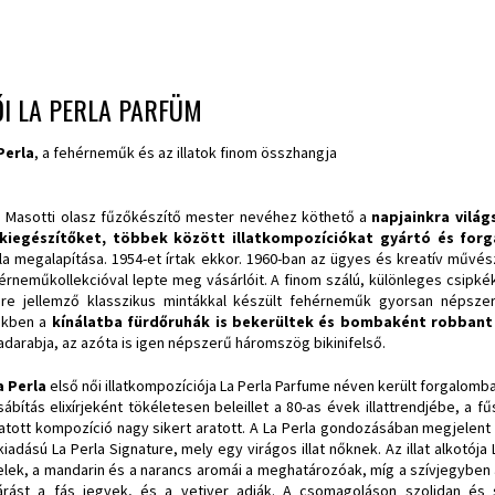
I LA PERLA PARFÜM
Perla
, a fehérneműk és az illatok finom összhangja
 Masotti olasz fűzőkészítő mester nevéhez köthető a
napjainkra világ
kiegészítőket, többek között illatkompozíciókat gyártó és forg
la megalapítása. 1954-et írtak ekkor. 1960-ban az ügyes és kreatív művé
érneműkollekcióval lepte meg vásárlóit. A finom szálú, különleges csipké
re jellemző klasszikus mintákkal készült fehérneműk gyorsan népsze
ekben a
kínálatba fürdőruhák is bekerültek és bombaként robbant 
adarabja, az azóta is igen népszerű háromszög bikinifelső.
a Perla
első női illatkompozíciója La Perla Parfume néven került forgalomba 
sábítás elixírjeként tökéletesen beleillet a 80-as évek illattrendjébe, a 
tatott kompozíció nagy sikert aratott. A La Perla gondozásában megjelent 
kiadású La Perla Signature, mely egy virágos illat nőknek. Az illat alkotója
elek, a mandarin és a narancs aromái a meghatározóak, míg a szívjegyben 
árást a fás jegyek, és a vetiver adják. A csomagoláson szolidan és 