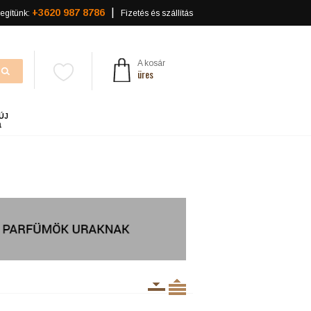
+3620 987 8786
egítünk:
Fizetés és szállítás
A kosár
üres
ÚJ
a