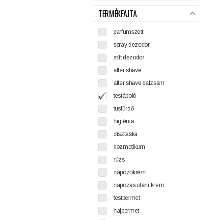
TERMÉKFAJTA
parfümszett
spray dezodor
stift dezodor
after shave
after shave balzsam
testápoló
tusfürdő
higiénia
dísztáska
kozmetikum
rúzs
napozókrém
napozás utáni krém
testpermet
hajpermet