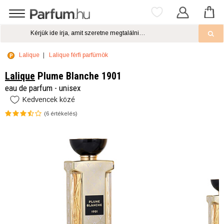
Lalique
Lalique férfi parfümök
Lalique
Plume Blanche 1901
eau de parfum - unisex
Kedvencek közé
(
6
értékelés)