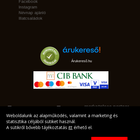
Facebook
Instagram
Névnap ajánló
Illatcsaládok
Árukereső.hu
marketplace partner
Weboldalunk az alapműködés, valamint a marketing és
statisztika céljából sütiket használ.
A sütikről bővebb tájékoztatás
itt
érhető el.
A LEGJOBB AJÁNLATAINK AZ ÖN CÍMÉRE!