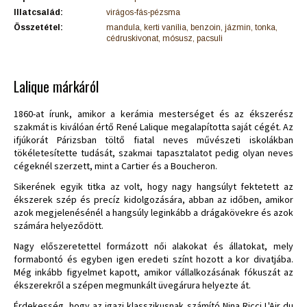
Illatcsalád:
virágos-fás-pézsma
Összetétel:
mandula, kerti vanília, benzoin, jázmin, tonka,
cédruskivonat, mósusz, pacsuli
Lalique márkáról
1860-at írunk, amikor a kerámia mesterséget és az ékszerész
szakmát is kiválóan értő René Lalique megalapította saját cégét. Az
ifjúkorát Párizsban töltő fiatal neves művészeti iskolákban
tökéletesítette tudását, szakmai tapasztalatot pedig olyan neves
cégeknél szerzett, mint a Cartier és a Boucheron.
Sikerének egyik titka az volt, hogy nagy hangsúlyt fektetett az
ékszerek szép és precíz kidolgozására, abban az időben, amikor
azok megjelenésénél a hangsúly leginkább a drágakövekre és azok
számára helyeződött.
Nagy előszeretettel formázott női alakokat és állatokat, mely
formabontó és egyben igen eredeti színt hozott a kor divatjába.
Még inkább figyelmet kapott, amikor vállalkozásának fókuszát az
ékszerekről a szépen megmunkált üvegárura helyezte át.
Érdekesség, hogy az igazi klasszikusnak számító Nina Ricci L'Air du