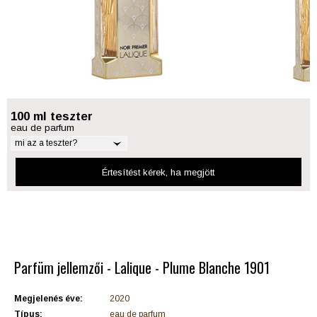
100 ml teszter
eau de parfum
mi az a teszter?
Értesítést kérek
, ha megjött
Parfüm jellemzői - Lalique - Plume Blanche 1901
Megjelenés éve:
2020
Típus:
eau de parfum