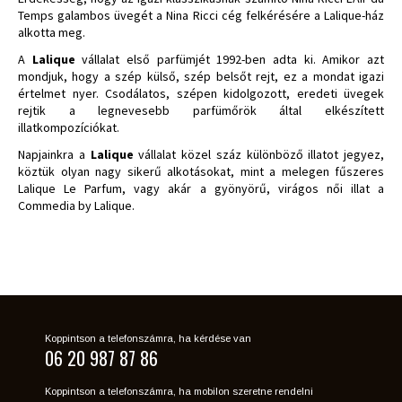
Temps galambos üvegét a Nina Ricci cég felkérésére a Lalique-ház
alkotta meg.
A
Lalique
vállalat első parfümjét 1992-ben adta ki. Amikor azt
mondjuk, hogy a szép külső, szép belsőt rejt, ez a mondat igazi
értelmet nyer. Csodálatos, szépen kidolgozott, eredeti üvegek
rejtik a legnevesebb parfümőrök által elkészített
illatkompozíciókat.
Napjainkra a
Lalique
vállalat közel száz különböző illatot jegyez,
köztük olyan nagy sikerű alkotásokat, mint a melegen fűszeres
Lalique Le Parfum, vagy akár a gyönyörű, virágos női illat a
Commedia by Lalique.
Koppintson a telefonszámra, ha kérdése van
06 20 987 87 86
Koppintson a telefonszámra, ha mobilon szeretne rendelni