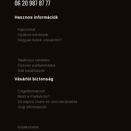
06 20 987 87 77
Hasznos információk
Kapcsolat
Gyakori kérdések
Hogyan tudok vásárolni?
Telefonos rendelés
Összes parfummárka
Süti beállítások
Vásárlói biztonság
Céginformációk
Miért a Parfum.hu?
30 napos csere és visszavásárlás
Jogi információk
Adatkezelés