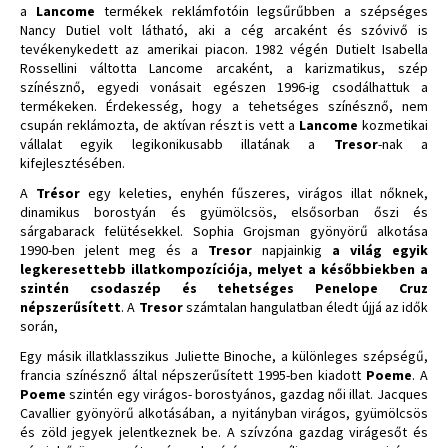
a
Lancome
termékek reklámfotóin legsűrűbben a szépséges
Nancy Dutiel volt látható, aki a cég arcaként és szóvivő is
tevékenykedett az amerikai piacon. 1982 végén Dutielt Isabella
Rossellini váltotta Lancome arcaként, a karizmatikus, szép
színésznő, egyedi vonásait egészen 1996-ig csodálhattuk a
termékeken. Érdekesség, hogy a tehetséges színésznő, nem
csupán reklámozta, de aktívan részt is vett a
Lancome
kozmetikai
vállalat egyik legikonikusabb illatának a
Tresor
-nak a
kifejlesztésében.
A
Trésor
egy keleties, enyhén fűszeres, virágos illat nőknek,
dinamikus borostyán és gyümölcsös, elsősorban őszi és
sárgabarack felütésekkel. Sophia Grojsman gyönyörű alkotása
1990-ben jelent meg és a
Tresor
napjainkig
a világ egyik
legkeresettebb illatkompozíciója, melyet a későbbiekben a
szintén csodaszép és tehetséges Penelope Cruz
népszerűsített
. A
Tresor
számtalan hangulatban éledt újjá az idők
során,
Egy másik illatklasszikus Juliette Binoche, a különleges szépségű,
francia színésznő által népszerűsített 1995-ben kiadott
Poeme
. A
Poeme
szintén egy virágos- borostyános, gazdag női illat. Jacques
Cavallier gyönyörű alkotásában, a nyitányban virágos, gyümölcsös
és zöld jegyek jelentkeznek be. A szívzóna gazdag virágesőt és