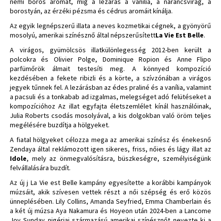
némi bőrös aromát, míg a lezárás a vanília, a narancsvirág, a
borostyán, az érzéki pézsma és cédrus aromáit kínálja.
Az egyik legnépszerű illata a neves kozmetikai cégnek, a gyönyörű
mosolyú, amerikai színésznő által népszerűsített
La Vie Est Belle
.
A virágos, gyümölcsös illatkülönlegesség 2012-ben került a
polcokra és Olivier Polge, Dominique Ropion és Anne Flipo
parfümőrök álmait testesíti meg. A könnyed kompozíció
kezdésében a fekete ribizli és a körte, a szívzónában a virágos
jegyek tűnnek fel. A lezárásban az édes praliné és a vanília, valamint
a pacsuli és a tonkabab ad izgalmas, melegséget adó felütéseket a
kompozícióhoz Az illat egyfajta életszemlélet kínál használóinak,
Julia Roberts csodás mosolyával, a kis dolgokban való öröm teljes
megélésére buzdítja a hölgyeket.
A fiatal hölgyeket célozza mega az amerikai színész és énekesnő
Zendaya által reklámozott igen sikeres, friss, nőies és lágy illat az
Idole
, mely az önmegvalósításra, büszkeségre, személyiségünk
felvállalására buzdít.
Az új j La Vie est Belle kampány egyesítette a korábbi kampányok
múzsáit, akik szívesen vettek részt a női szépség és erő közös
ünneplésében. Lily Collins, Amanda Seyfried, Emma Chamberlain és
a két új múzsa Aya Nakamura és Hoyeon után 2024-ben a Lancome
Joy Sunday nigériai származású amerikai színésznőt nevezte ki a