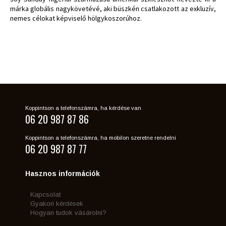
márka globális nagykövetévé, aki büszkén csatlakozott az exkluzív,
nemes célokat képviselő hölgykoszorúhoz.
Koppintson a telefonszámra, ha kérdése van
06 20 987 87 86
Koppintson a telefonszámra, ha mobilon szeretne rendelni
06 20 987 87 77
Hasznos információk
Kapcsolat
Gyakori kérdések
Hogyan tudok vásárolni?