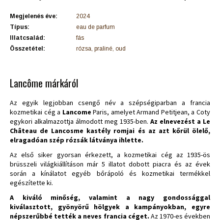
Megjelenés éve:
2024
Típus:
eau de parfum
Illatcsalád:
fás
Összetétel:
rózsa, praliné, oud
Lancôme márkáról
Az egyik legjobban csengő név a szépségiparban a francia
kozmetikai cég a
Lancome
Paris, amelyet Armand Petitjean, a Coty
egykori alkalmazottja álmodott meg 1935-ben.
Az elnevezést a Le
Château de Lancosme kastély romjai és az azt kőrül ölelő,
elragadóan szép rózsák látványa ihlette.
Az első siker gyorsan érkezett, a kozmetikai cég az 1935-ös
brüsszeli világkiállításon már 5 illatot dobott piacra és az évek
során a kínálatot egyéb bőrápoló és kozmetikai termékkel
egészítette ki.
A kiváló minőség, valamint a nagy gondossággal
kiválasztott, gyönyörű hölgyek a kampányokban, egyre
népszerűbbé tették a neves francia céget.
Az 1970-es években