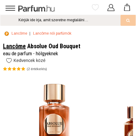
Lancôme
Lancôme női parfümök
Lancôme
Absolue Oud Bouquet
eau de parfum - hölgyeknek
Kedvencek közé
(
2
értékelés)