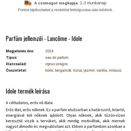
1-3 munkanap
A csomagot megkapja:
Pontos tájékoztatást a rendelést feldolgozása után küldünk.
Parfüm jellemzői - Lancôme - Idole
Megjelenés éve:
2019
Típus:
eau de parfum
Illatcsalád:
ciprus-virágos
Összetétel:
körte, bergamott, rózsa, jázmin, vanília, mósusz
Idole termék leírása
A céltudatos, erős nő illata
Erős illat, erős nőknek. Ez a parfüm elsősorban a határozott, kitartó,
energiával teli nőknek ajánlott. Olyan nőknek, akik tűzön-vízen
keresztül viszik a tervüket, akik mindig motiváltak, akik mernek
nagyot álmodni és megvalósítani azt. Ebben a parfümben azonban a