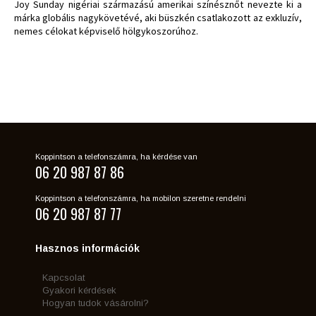
Joy Sunday nigériai származású amerikai színésznőt nevezte ki a
márka globális nagykövetévé, aki büszkén csatlakozott az exkluzív,
nemes célokat képviselő hölgykoszorúhoz.
Koppintson a telefonszámra, ha kérdése van
06 20 987 87 86
Koppintson a telefonszámra, ha mobilon szeretne rendelni
06 20 987 87 77
Hasznos információk
Kapcsolat
Gyakori kérdések
Hogyan tudok vásárolni?