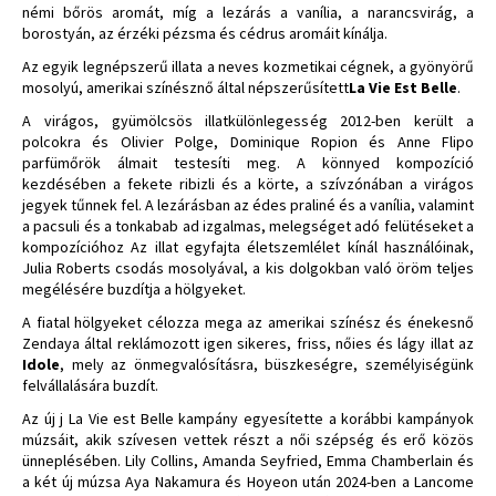
némi bőrös aromát, míg a lezárás a vanília, a narancsvirág, a
borostyán, az érzéki pézsma és cédrus aromáit kínálja.
Az egyik legnépszerű illata a neves kozmetikai cégnek, a gyönyörű
mosolyú, amerikai színésznő által népszerűsített
La Vie Est Belle
.
A virágos, gyümölcsös illatkülönlegesség 2012-ben került a
polcokra és Olivier Polge, Dominique Ropion és Anne Flipo
parfümőrök álmait testesíti meg. A könnyed kompozíció
kezdésében a fekete ribizli és a körte, a szívzónában a virágos
jegyek tűnnek fel. A lezárásban az édes praliné és a vanília, valamint
a pacsuli és a tonkabab ad izgalmas, melegséget adó felütéseket a
kompozícióhoz Az illat egyfajta életszemlélet kínál használóinak,
Julia Roberts csodás mosolyával, a kis dolgokban való öröm teljes
megélésére buzdítja a hölgyeket.
A fiatal hölgyeket célozza mega az amerikai színész és énekesnő
Zendaya által reklámozott igen sikeres, friss, nőies és lágy illat az
Idole
, mely az önmegvalósításra, büszkeségre, személyiségünk
felvállalására buzdít.
Az új j La Vie est Belle kampány egyesítette a korábbi kampányok
múzsáit, akik szívesen vettek részt a női szépség és erő közös
ünneplésében. Lily Collins, Amanda Seyfried, Emma Chamberlain és
a két új múzsa Aya Nakamura és Hoyeon után 2024-ben a Lancome