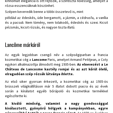
kifinomult elegancia is ott rejtőzik, a színtiszta nőiesség, amelyet a
rózsa esszenciáknak köszönhet.
Szépen keveredik benne a többi összetevő is, mint
például az édeskés, üde bergamott, a jázmin, a cédrusfa, a vanília
és a pacsuli. Nem tömény, nem tolakodó, édeskés és szexi. Kicsit
pézsmás, kicsit rózsás, és nagyon tiszta illatú.
Lancôme márkáról
Az egyik legjobban csengő név a szépségiparban a francia
kozmetikai cég a
Lancome
Paris, amelyet Armand Petitjean, a Coty
egykori alkalmazottja álmodott meg 1935-ben.
Az elnevezést a Le
Château de Lancosme kastély romjai és az azt kőrül ölelő,
elragadóan szép rózsák látványa ihlette.
Az első siker gyorsan érkezett, a kozmetikai cég az 1935-ös
brüsszeli világkiállításon már 5 illatot dobott piacra és az évek
során a kínálatot egyéb bőrápoló és kozmetikai termékkel
egészítette ki.
A kiváló minőség, valamint a nagy gondossággal
kiválasztott, gyönyörű hölgyek a kampányokban, egyre
népszerűbbé tették a neves francia céget.
Az 1970-es években