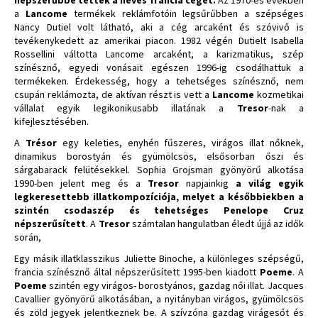
a
Lancome
termékek reklámfotóin legsűrűbben a szépséges
Nancy Dutiel volt látható, aki a cég arcaként és szóvivő is
tevékenykedett az amerikai piacon. 1982 végén Dutielt Isabella
Rossellini váltotta Lancome arcaként, a karizmatikus, szép
színésznő, egyedi vonásait egészen 1996-ig csodálhattuk a
termékeken. Érdekesség, hogy a tehetséges színésznő, nem
csupán reklámozta, de aktívan részt is vett a
Lancome
kozmetikai
vállalat egyik legikonikusabb illatának a
Tresor
-nak a
kifejlesztésében.
A
Trésor
egy keleties, enyhén fűszeres, virágos illat nőknek,
dinamikus borostyán és gyümölcsös, elsősorban őszi és
sárgabarack felütésekkel. Sophia Grojsman gyönyörű alkotása
1990-ben jelent meg és a
Tresor
napjainkig
a világ egyik
legkeresettebb illatkompozíciója, melyet a későbbiekben a
szintén csodaszép és tehetséges Penelope Cruz
népszerűsített
. A
Tresor
számtalan hangulatban éledt újjá az idők
során,
Egy másik illatklasszikus Juliette Binoche, a különleges szépségű,
francia színésznő által népszerűsített 1995-ben kiadott
Poeme
. A
Poeme
szintén egy virágos- borostyános, gazdag női illat. Jacques
Cavallier gyönyörű alkotásában, a nyitányban virágos, gyümölcsös
és zöld jegyek jelentkeznek be. A szívzóna gazdag virágesőt és