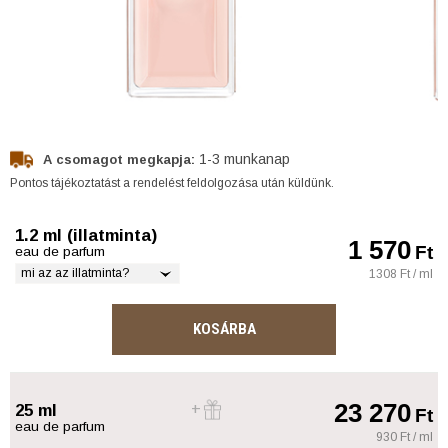
1-3 munkanap
A csomagot megkapja:
Pontos tájékoztatást a rendelést feldolgozása után küldünk.
1.2 ml (illatminta)
1 570
Ft
eau de parfum
mi az az illatminta?
1308 Ft / ml
KOSÁRBA
23 270
25 ml
Ft
eau de parfum
930 Ft / ml