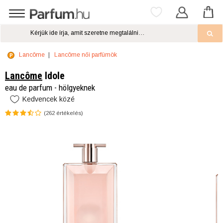
Lancôme
Lancôme női parfümök
Lancôme
Idole
eau de parfum - hölgyeknek
Kedvencek közé
(
262
értékelés)