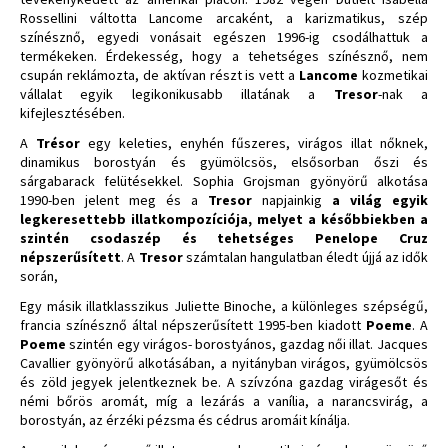
Rossellini váltotta Lancome arcaként, a karizmatikus, szép
színésznő, egyedi vonásait egészen 1996-ig csodálhattuk a
termékeken. Érdekesség, hogy a tehetséges színésznő, nem
csupán reklámozta, de aktívan részt is vett a
Lancome
kozmetikai
vállalat egyik legikonikusabb illatának a
Tresor
-nak a
kifejlesztésében.
A
Trésor
egy keleties, enyhén fűszeres, virágos illat nőknek,
dinamikus borostyán és gyümölcsös, elsősorban őszi és
sárgabarack felütésekkel. Sophia Grojsman gyönyörű alkotása
1990-ben jelent meg és a
Tresor
napjainkig
a világ egyik
legkeresettebb illatkompozíciója, melyet a későbbiekben a
szintén csodaszép és tehetséges Penelope Cruz
népszerűsített
. A
Tresor
számtalan hangulatban éledt újjá az idők
során,
Egy másik illatklasszikus Juliette Binoche, a különleges szépségű,
francia színésznő által népszerűsített 1995-ben kiadott
Poeme
. A
Poeme
szintén egy virágos- borostyános, gazdag női illat. Jacques
Cavallier gyönyörű alkotásában, a nyitányban virágos, gyümölcsös
és zöld jegyek jelentkeznek be. A szívzóna gazdag virágesőt és
némi bőrös aromát, míg a lezárás a vanília, a narancsvirág, a
borostyán, az érzéki pézsma és cédrus aromáit kínálja.