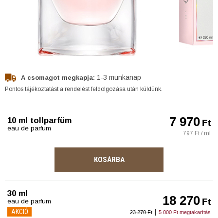
1-3 munkanap
A csomagot megkapja:
Pontos tájékoztatást a rendelést feldolgozása után küldünk.
7 970
10 ml tollparfüm
Ft
eau de parfum
797 Ft / ml
KOSÁRBA
30 ml
18 270
Ft
eau de parfum
AKCIÓ
|
23 270 Ft
5 000 Ft megtakarítás