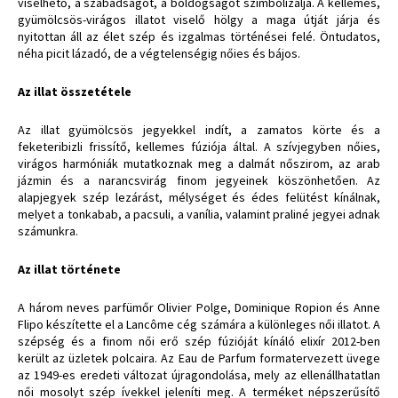
viselhető, a szabadságot, a boldogságot szimbolizálja. A kellemes,
gyümölcsös-virágos illatot viselő hölgy a maga útját járja és
nyitottan áll az élet szép és izgalmas történései felé. Öntudatos,
néha picit lázadó, de a végtelenségig nőies és bájos.
Az illat összetétele
Az illat gyümölcsös jegyekkel indít, a zamatos körte és a
feketeribizli frissítő, kellemes fúziója által. A szívjegyben nőies,
virágos harmóniák mutatkoznak meg a dalmát nőszirom, az arab
jázmin és a narancsvirág finom jegyeinek köszönhetően. Az
alapjegyek szép lezárást, mélységet és édes felütést kínálnak,
melyet a tonkabab, a pacsuli, a vanília, valamint praliné jegyei adnak
számunkra.
Az illat története
A három neves parfümőr Olivier Polge, Dominique Ropion és Anne
Flipo készítette el a Lancôme cég számára a különleges női illatot. A
szépség és a finom női erő szép fúzióját kínáló elixír 2012-ben
került az üzletek polcaira. Az Eau de Parfum formatervezett üvege
az 1949-es eredeti változat újragondolása, mely az ellenállhatatlan
női mosolyt szép ívekkel jeleníti meg. A terméket népszerűsítő