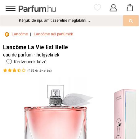
Lancôme
Lancôme női parfümök
Lancôme
La Vie Est Belle
eau de parfum - hölgyeknek
Kedvencek közé
(
428
értékelés)