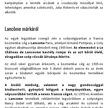
kampányban a termék arcának a csodaszép mosollyal bíró,
tehetséges amerikai színésznőt, Julia Roberts-et választották az
alkotók.
Lancôme márkáról
Az egyik legjobban csengő név a szépségiparban a francia
kozmetikai cég a
Lancome
Paris, amelyet Armand Petitjean, a Coty
egykori alkalmazottja álmodott meg 1935-ben.
Az elnevezést a Le
Château de Lancosme kastély romjai és az azt kőrül ölelő,
elragadóan szép rózsák látványa ihlette.
Az első siker gyorsan érkezett, a kozmetikai cég az 1935-ös
brüsszeli világkiállításon már 5 illatot dobott piacra és az évek
során a kínálatot egyéb bőrápoló és kozmetikai termékkel
egészítette ki.
A kiváló minőség, valamint a nagy gondossággal
kiválasztott, gyönyörű hölgyek a kampányokban, egyre
népszerűbbé tették a neves francia céget.
Az 1970-es években
a
Lancome
termékek reklámfotóin legsűrűbben a szépséges
Nancy Dutiel volt látható, aki a cég arcaként és szóvivő is
tevékenykedett az amerikai piacon. 1982 végén Dutielt Isabella