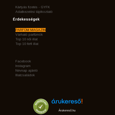
Kártyás fizetés - GYFK
Adatkezelési tájékoztató
Érdekességek
PARFÜM MAGAZIN
Várható parfümök
Top 10 női illat
Top 10 férfi illat
Facebook
Instagram
Névnap ajánló
Illatcsaládok
Árukereső.hu