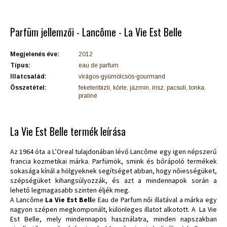
Parfüm jellemzői - Lancôme - La Vie Est Belle
Megjelenés éve:
2012
Típus:
eau de parfum
Illatcsalád:
virágos-gyümölcsös-gourmand
Összetétel:
feketeribizli, körte, jázmin, írisz, pacsuli, tonka,
praliné
La Vie Est Belle termék leírása
Az 1964 óta a L’Oreal tulajdonában lévő Lancôme egy igen népszerű
francia kozmetikai márka. Parfümök, smink és bőrápoló termékek
sokasága kínál a hölgyeknek segítséget abban, hogy nőiességüket,
szépségüket kihangsúlyozzák, és azt a mindennapok során a
lehető legmagasabb szinten éljék meg.
A Lancôme
La Vie Est Bell
e Eau de Parfum női illatával a márka egy
nagyon szépen megkomponált, különleges illatot alkotott. A La Vie
Est Belle, mely mindennapos használatra, minden napszakban