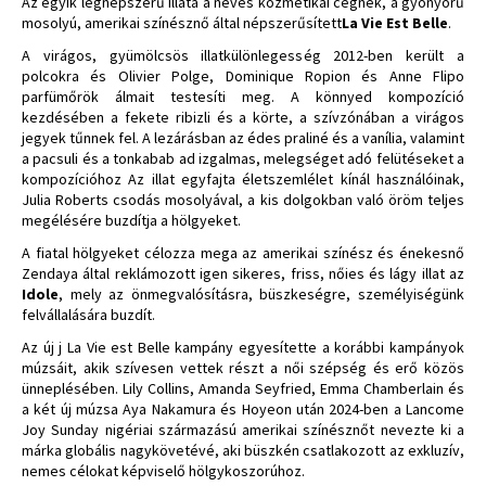
Az egyik legnépszerű illata a neves kozmetikai cégnek, a gyönyörű
mosolyú, amerikai színésznő által népszerűsített
La Vie Est Belle
.
A virágos, gyümölcsös illatkülönlegesség 2012-ben került a
polcokra és Olivier Polge, Dominique Ropion és Anne Flipo
parfümőrök álmait testesíti meg. A könnyed kompozíció
kezdésében a fekete ribizli és a körte, a szívzónában a virágos
jegyek tűnnek fel. A lezárásban az édes praliné és a vanília, valamint
a pacsuli és a tonkabab ad izgalmas, melegséget adó felütéseket a
kompozícióhoz Az illat egyfajta életszemlélet kínál használóinak,
Julia Roberts csodás mosolyával, a kis dolgokban való öröm teljes
megélésére buzdítja a hölgyeket.
A fiatal hölgyeket célozza mega az amerikai színész és énekesnő
Zendaya által reklámozott igen sikeres, friss, nőies és lágy illat az
Idole
, mely az önmegvalósításra, büszkeségre, személyiségünk
felvállalására buzdít.
Az új j La Vie est Belle kampány egyesítette a korábbi kampányok
múzsáit, akik szívesen vettek részt a női szépség és erő közös
ünneplésében. Lily Collins, Amanda Seyfried, Emma Chamberlain és
a két új múzsa Aya Nakamura és Hoyeon után 2024-ben a Lancome
Joy Sunday nigériai származású amerikai színésznőt nevezte ki a
márka globális nagykövetévé, aki büszkén csatlakozott az exkluzív,
nemes célokat képviselő hölgykoszorúhoz.