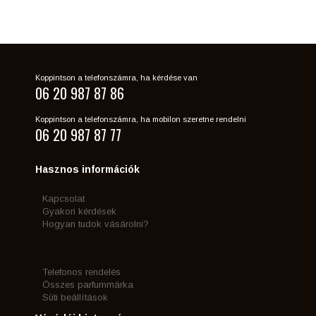
Koppintson a telefonszámra, ha kérdése van
06 20 987 87 86
Koppintson a telefonszámra, ha mobilon szeretne rendelni
06 20 987 87 77
Hasznos információk
Kapcsolat
Gyakori kérdések
Hogyan tudok vásárolni?
Telefonos rendelés
Összes parfummárka
Süti beállítások