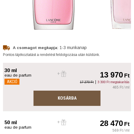
1-3 munkanap
A csomagot megkapja:
Pontos tájékoztatást a rendelést feldolgozása után küldünk.
30 ml
13 970
Ft
eau de parfum
AKCIÓ
|
17 270 Ft
3 300 Ft megtakarítás
465 Ft / ml
KOSÁRBA
28 470
50 ml
Ft
eau de parfum
569 Ft / ml