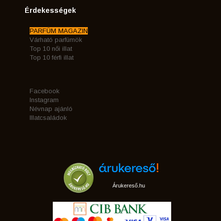
Érdekességek
PARFÜM MAGAZIN
Várható parfümök
Top 10 női illat
Top 10 férfi illat
Facebook
Instagram
Névnap ajánló
Illatcsaládok
Árukereső.hu