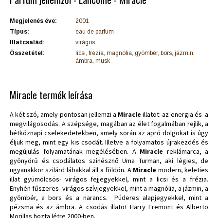
Megjelenés éve:
2001
Típus:
eau de parfum
Illatcsalád:
virágos
Összetétel:
licsi, frézia, magnólia, gyömbér, bors, jázmin,
ámbra, musk
Miracle termék leírása
A két szó, amely pontosan jellemzi a
Miracle
illatot: az energia és a
megvilágosodás. A szépsége, magában az élet fogalmában rejlik, a
hétköznapi cselekedetekben, amely során az apró dolgokat is úgy
éljük meg, mint egy kis csodát. Illetve a folyamatos újrakezdés és
megújulás folyamatának megélésében. A
Miracle
reklámarca, a
gyönyörű és csodálatos színésznő Uma Turman, aki légies, de
ugyanakkor szilárd lábakkal áll a földön. A
Miracle
modern, keleties
illat gyümölcsös- virágos fejjegyekkel, mint a licsi és a frézia.
Enyhén fűszeres- virágos szívjegyekkel, mint a magnólia, a jázmin, a
gyömbér, a bors és a narancs. Púderes alapjegyekkel, mint a
pézsma és az ámbra. A csodás illatot Harry Fremont és Alberto
Morillas hozta létre 2000-ben.