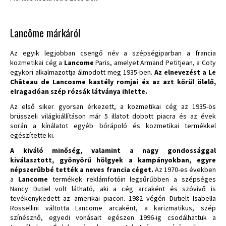
Lancôme márkáról
Az egyik legjobban csengő név a szépségiparban a francia
kozmetikai cég a
Lancome
Paris, amelyet Armand Petitjean, a Coty
egykori alkalmazottja álmodott meg 1935-ben.
Az elnevezést a Le
Château de Lancosme kastély romjai és az azt kőrül ölelő,
elragadóan szép rózsák látványa ihlette.
Az első siker gyorsan érkezett, a kozmetikai cég az 1935-ös
brüsszeli világkiállításon már 5 illatot dobott piacra és az évek
során a kínálatot egyéb bőrápoló és kozmetikai termékkel
egészítette ki.
A kiváló minőség, valamint a nagy gondossággal
kiválasztott, gyönyörű hölgyek a kampányokban, egyre
népszerűbbé tették a neves francia céget.
Az 1970-es években
a
Lancome
termékek reklámfotóin legsűrűbben a szépséges
Nancy Dutiel volt látható, aki a cég arcaként és szóvivő is
tevékenykedett az amerikai piacon. 1982 végén Dutielt Isabella
Rossellini váltotta Lancome arcaként, a karizmatikus, szép
színésznő, egyedi vonásait egészen 1996-ig csodálhattuk a