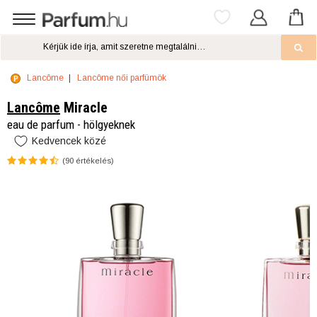
Lancôme
Lancôme női parfümök
Lancôme
Miracle
eau de parfum - hölgyeknek
Kedvencek közé
(
90
értékelés)