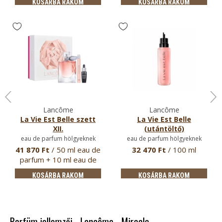
KOSÁRBA RAKOM
KOSÁRBA RAKOM
Lancôme
Lancôme
La Vie Est Belle szett
La Vie Est Belle
XII.
(utántöltő)
eau de parfum hölgyeknek
eau de parfum hölgyeknek
41 870 Ft
/ 50 ml eau de
32 470 Ft
/ 100 ml
parfum + 10 ml eau de
par…
KOSÁRBA RAKOM
KOSÁRBA RAKOM
Parfüm jellemzői - Lancôme - Miracle