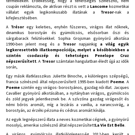
termékeken. Érdekesség, hogy a tehetséges színésznő, nem
csupán reklámozta, de aktívan részt is vett a
Lancome
kozmetikai
vállalat egyik legikonikusabb illatának a
Tresor
-nak a
kifejlesztésében.
A
Trésor
egy keleties, enyhén fűszeres, virágos illat nőknek,
dinamikus borostyán és gyümölcsös, elsősorban őszi és
sárgabarack felütésekkel. Sophia Grojsman gyönyörű alkotása
1990-ben jelent meg és a
Tresor
napjainkig
a világ egyik
legkeresettebb illatkompozíciója, melyet a későbbiekben a
szintén csodaszép és tehetséges Penelope Cruz
népszerűsített
. A
Tresor
számtalan hangulatban éledt újjá az idők
során,
Egy másik illatklasszikus Juliette Binoche, a különleges szépségű,
francia színésznő által népszerűsített 1995-ben kiadott
Poeme
. A
Poeme
szintén egy virágos- borostyános, gazdag női illat. Jacques
Cavallier gyönyörű alkotásában, a nyitányban virágos, gyümölcsös
és zöld jegyek jelentkeznek be. A szívzóna gazdag virágesőt és
némi bőrös aromát, míg a lezárás a vanília, a narancsvirág, a
borostyán, az érzéki pézsma és cédrus aromáit kínálja.
Az egyik legnépszerű illata a neves kozmetikai cégnek, a gyönyörű
mosolyú, amerikai színésznő által népszerűsített
La Vie Est Belle
.
A virágos, gyümölcsös illatkülönlegesség 2012-ben került a