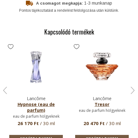
1-3 munkanap
A csomagot megkapja:
Pontos tájékoztatást a rendelést feldolgozása után küldünk.
Kapcsolódó termékek
Lancôme
Lancôme
Hypnose (eau de
Tresor
parfum)
eau de parfum hölgyeknek
eau de parfum hölgyeknek
26 170 Ft
/ 30 ml
20 470 Ft
/ 30 ml