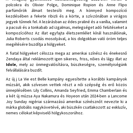
polcokra és Olivier Polge, Dominique Ropion és Anne Flipo
parfümőrök álmait testesíti meg. A könnyed kompozíció
kezdésében a fekete ribizli és a körte, a szívzónában a virágos
jegyek tűnnek fel. A lezárásban az édes praliné és a vanília, valamint
a pacsuli és a tonkabab ad izgalmas, melegséget adó felütéseket a
kompozícióhoz Az illat egyfajta életszemlélet kínál használóinak,
Julia Roberts csodás mosolyával, a kis dolgokban való öröm teljes
megélésére buzdítja a hölgyeket.
A fiatal hölgyeket célozza mega az amerikai színész és énekesnő
Zendaya által reklámozott igen sikeres, friss, nőies és lágy illat az
Idole
, mely az önmegvalósításra, büszkeségre, személyiségünk
felvállalására buzdít.
Az új j La Vie est Belle kampány egyesítette a korábbi kampányok
múzsáit, akik szívesen vettek részt a női szépség és erő közös
ünneplésében. Lily Collins, Amanda Seyfried, Emma Chamberlain és
a két új múzsa Aya Nakamura és Hoyeon után 2024-ben a Lancome
Joy Sunday nigériai származású amerikai színésznőt nevezte ki a
márka globális nagykövetévé, aki büszkén csatlakozott az exkluzív,
nemes célokat képviselő hölgykoszorúhoz.