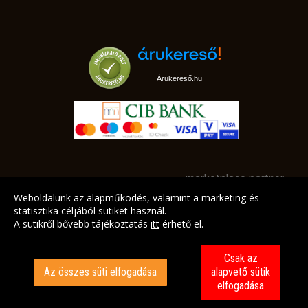
Árukereső.hu
marketplace partner
Weboldalunk az alapműködés, valamint a marketing és
statisztika céljából sütiket használ.
A sütikről bővebb tájékoztatás
itt
érhető el.
A LEGJOBB AJÁNLATAINK AZ ÖN CÍMÉRE!
Csak az
Az összes süti elfogadása
alapvető sütik
elfogadása