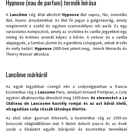
Hypnose (eau de parfum) termék leírása
A
Lancôme
cég által alkotott
Hypnose
illat napos, fás, orientális
illat, ínyenc árnyalatokkal. Az illat fő jegye a golgotavirág, amely
megteremti a szelíd és egyben szenvedélyes női aurát. Ez egy
varázslatos kompozíció, amely az orchidea és vanília jegyekkel egy
meleg és krémes aromát képez a bőrön. A vetiver és a vanília
alapjegyek, a Sambac jázmin és a gardénia szívjegyek, adnak érzéki
és mély hatást.
Hypnose
2005-ben jelent meg, Annick Menardo és
Thierry Wasser alkotása.
Lancôme márkáról
Az egyik legjobban csengő név a szépségiparban a francia
kozmetikai cég a
Lancome
Paris, amelyet Armand Petitjean, a Coty
egykori alkalmazottja álmodott meg 1935-ben.
Az elnevezést a Le
Château de Lancosme kastély romjai és az azt kőrül ölelő,
elragadóan szép rózsák látványa ihlette.
Az első siker gyorsan érkezett, a kozmetikai cég az 1935-ös
brüsszeli világkiállításon már 5 illatot dobott piacra és az évek
során a kínálatot egyéb bőrápoló és kozmetikai termékkel