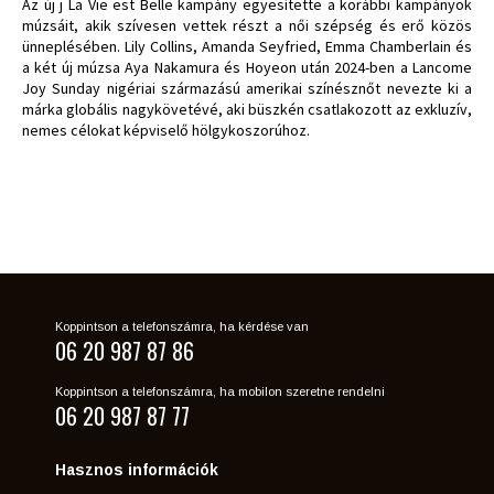
Az új j La Vie est Belle kampány egyesítette a korábbi kampányok
múzsáit, akik szívesen vettek részt a női szépség és erő közös
ünneplésében. Lily Collins, Amanda Seyfried, Emma Chamberlain és
a két új múzsa Aya Nakamura és Hoyeon után 2024-ben a Lancome
Joy Sunday nigériai származású amerikai színésznőt nevezte ki a
márka globális nagykövetévé, aki büszkén csatlakozott az exkluzív,
nemes célokat képviselő hölgykoszorúhoz.
Koppintson a telefonszámra, ha kérdése van
06 20 987 87 86
Koppintson a telefonszámra, ha mobilon szeretne rendelni
06 20 987 87 77
Hasznos információk