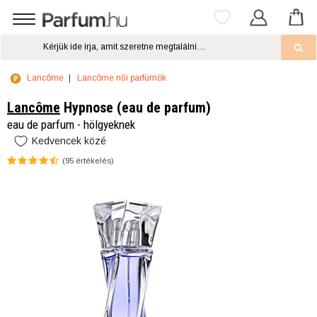
Lancôme
Lancôme női parfümök
Lancôme
Hypnose (eau de parfum)
eau de parfum - hölgyeknek
Kedvencek közé
(
95
értékelés)