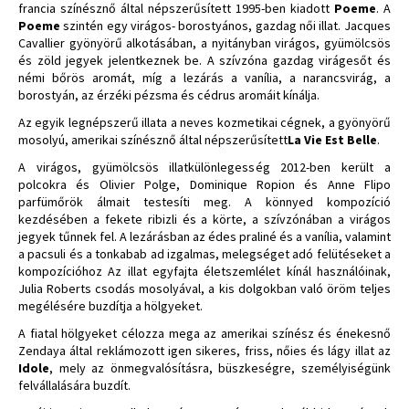
francia színésznő által népszerűsített 1995-ben kiadott
Poeme
. A
Poeme
szintén egy virágos- borostyános, gazdag női illat. Jacques
Cavallier gyönyörű alkotásában, a nyitányban virágos, gyümölcsös
és zöld jegyek jelentkeznek be. A szívzóna gazdag virágesőt és
némi bőrös aromát, míg a lezárás a vanília, a narancsvirág, a
borostyán, az érzéki pézsma és cédrus aromáit kínálja.
Az egyik legnépszerű illata a neves kozmetikai cégnek, a gyönyörű
mosolyú, amerikai színésznő által népszerűsített
La Vie Est Belle
.
A virágos, gyümölcsös illatkülönlegesség 2012-ben került a
polcokra és Olivier Polge, Dominique Ropion és Anne Flipo
parfümőrök álmait testesíti meg. A könnyed kompozíció
kezdésében a fekete ribizli és a körte, a szívzónában a virágos
jegyek tűnnek fel. A lezárásban az édes praliné és a vanília, valamint
a pacsuli és a tonkabab ad izgalmas, melegséget adó felütéseket a
kompozícióhoz Az illat egyfajta életszemlélet kínál használóinak,
Julia Roberts csodás mosolyával, a kis dolgokban való öröm teljes
megélésére buzdítja a hölgyeket.
A fiatal hölgyeket célozza mega az amerikai színész és énekesnő
Zendaya által reklámozott igen sikeres, friss, nőies és lágy illat az
Idole
, mely az önmegvalósításra, büszkeségre, személyiségünk
felvállalására buzdít.