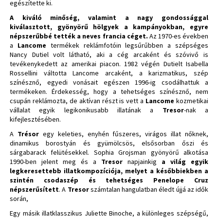
egészítette ki.
A kiváló minőség, valamint a nagy gondossággal
kiválasztott, gyönyörű hölgyek a kampányokban, egyre
népszerűbbé tették a neves francia céget.
Az 1970-es években
a
Lancome
termékek reklámfotóin legsűrűbben a szépséges
Nancy Dutiel volt látható, aki a cég arcaként és szóvivő is
tevékenykedett az amerikai piacon. 1982 végén Dutielt Isabella
Rossellini váltotta Lancome arcaként, a karizmatikus, szép
színésznő, egyedi vonásait egészen 1996-ig csodálhattuk a
termékeken. Érdekesség, hogy a tehetséges színésznő, nem
csupán reklámozta, de aktívan részt is vett a
Lancome
kozmetikai
vállalat egyik legikonikusabb illatának a
Tresor
-nak a
kifejlesztésében.
A
Trésor
egy keleties, enyhén fűszeres, virágos illat nőknek,
dinamikus borostyán és gyümölcsös, elsősorban őszi és
sárgabarack felütésekkel. Sophia Grojsman gyönyörű alkotása
1990-ben jelent meg és a
Tresor
napjainkig
a világ egyik
legkeresettebb illatkompozíciója, melyet a későbbiekben a
szintén csodaszép és tehetséges Penelope Cruz
népszerűsített
. A
Tresor
számtalan hangulatban éledt újjá az idők
során,
Egy másik illatklasszikus Juliette Binoche, a különleges szépségű,