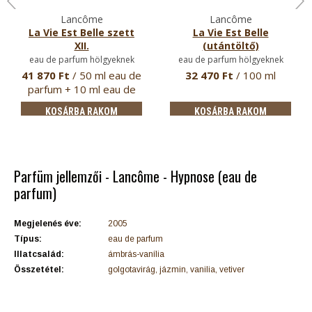
Lancôme
Lancôme
La Vie Est Belle szett
La Vie Est Belle
XII.
(utántöltő)
eau de parfum hölgyeknek
eau de parfum hölgyeknek
41 870 Ft
/ 50 ml eau de
32 470 Ft
/ 100 ml
parfum + 10 ml eau de
par…
KOSÁRBA RAKOM
KOSÁRBA RAKOM
Parfüm jellemzői - Lancôme - Hypnose (eau de
parfum)
Megjelenés éve:
2005
Típus:
eau de parfum
Illatcsalád:
ámbrás-vanília
Összetétel:
golgotavirág, jázmin, vanilia, vetiver