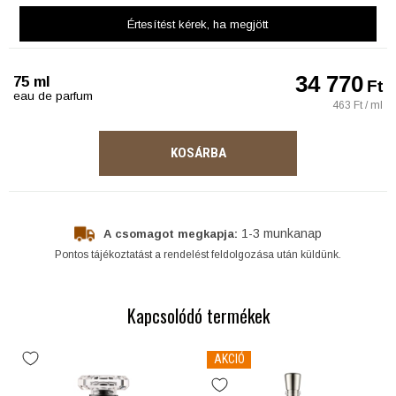
Értesítést kérek
, ha megjött
34 770
75 ml
Ft
eau de parfum
463 Ft / ml
KOSÁRBA
1-3 munkanap
A csomagot megkapja:
Pontos tájékoztatást a rendelést feldolgozása után küldünk.
Kapcsolódó termékek
AKCIÓ