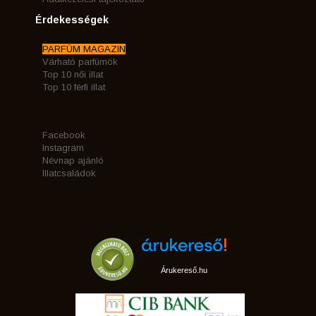
Érdekességek
PARFÜM MAGAZIN
Várható parfümök
Top 10 női illat
Top 10 férfi illat
Facebook
Instagram
Névnap ajánló
Illatcsaládok
Árukereső.hu