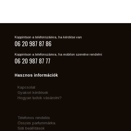
Koppintson a telefonszámra, ha kérdése van
06 20 987 87 86
Koppintson a telefonszámra, ha mobilon szeretne rendelni
06 20 987 87 77
Hasznos információk
Kapcsolat
Gyakori kérdések
Hogyan tudok vásárolni?
Telefonos rendelés
Összes parfummárka
Süti beállítások