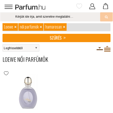
Loewe
női parfümök
hamarosan
SZŰRÉS
LOEWE NŐI PARFÜMÖK