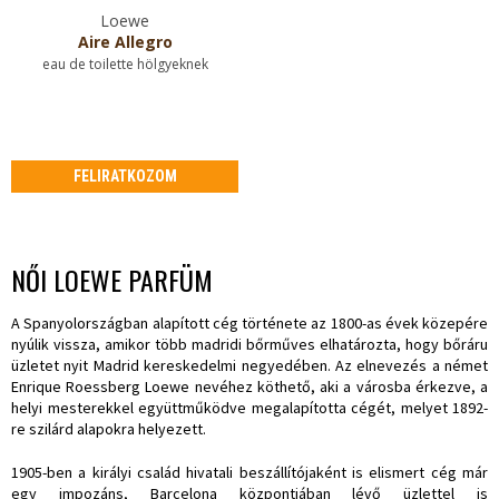
Loewe
Aire Allegro
eau de toilette hölgyeknek
FELIRATKOZOM
NŐI LOEWE PARFÜM
A Spanyolországban alapított cég története az 1800-as évek közepére
nyúlik vissza, amikor több madridi bőrműves elhatározta, hogy bőráru
üzletet nyit Madrid kereskedelmi negyedében. Az elnevezés a német
Enrique Roessberg Loewe nevéhez köthető, aki a városba érkezve, a
helyi mesterekkel együttműködve megalapította cégét, melyet 1892-
re szilárd alapokra helyezett.
1905-ben a királyi család hivatali beszállítójaként is elismert cég már
egy impozáns, Barcelona központjában lévő üzlettel is