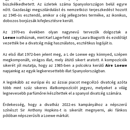
büszkélkedhetett. Az üzletek száma Spanyolországon belül egyre
nőtt. Gazdasági megszilárdulást és nemzetközi terjeszkedést hozott
az 1945-ös esztendő, amikor a cég jellegzetes terméke, az ikonikus,
dobozos borjúzsák kifejlesztésre került.
Az 1970-es években olyan nagynevű tervezők dolgoztak a
Loewe
ivatháznak, mint Karl Lagerfeld vagy Laura Biagiotti és ezidőtájt
vezették be a divatcég máig használatos, esztétikus logóját is.
Az első illat 1972-ben jelent meg, a L de Loewe egy könnyed, szépen
megkomponált, virágos illat, mely átütő sikert aratott. A kompozíciók
sikerét jól mutatja, hogy az 1985-ben a polcokra kerülő
Aire Loewe
napjainkig az egyik legkeresettebb illat Spanyolországban.
A leginkább az európai és az ázsiai piacot megcélzó divatcég azóta
több mint száz sikeres illatkompozíciót jegyez, melyeket a világ
legnevesebb parfümőrei készítettek el a spanyol divatcég számára.
Érdekesség, hogy a divatház 2022-es kampányához a népszerű
színészt Sir Anthony Hopkins-t is sikerült megnyerni, aki fánkos
pólóban népszerűsíti a Loewe márkát.