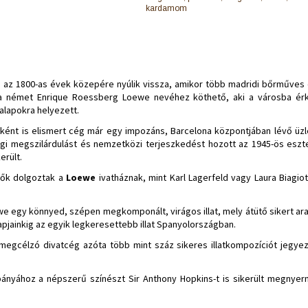
kardamom
 az 1800-as évek közepére nyúlik vissza, amikor több madridi bőrműves e
a német Enrique Roessberg Loewe nevéhez köthető, aki a városba érk
alapokra helyezett.
tójaként is elismert cég már egy impozáns, Barcelona központjában lévő üz
gi megszilárdulást és nemzetközi terjeszkedést hozott az 1945-ös eszt
erült.
zők dolgoztak a
Loewe
ivatháznak, mint Karl Lagerfeld vagy Laura Biagio
ewe egy könnyed, szépen megkomponált, virágos illat, mely átütő sikert ara
pjainkig az egyik legkeresettebb illat Spanyolországban.
t megcélzó divatcég azóta több mint száz sikeres illatkompozíciót jegye
nyához a népszerű színészt Sir Anthony Hopkins-t is sikerült megnyern