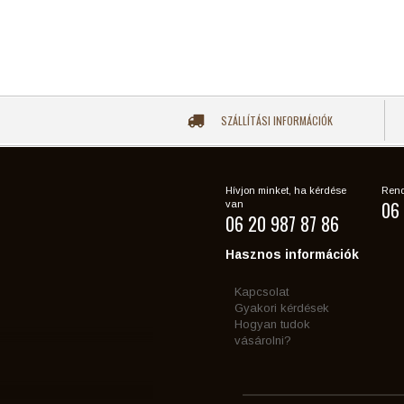
SZÁLLÍTÁSI INFORMÁCIÓK
Hívjon minket, ha kérdése
Rend
06 
van
06 20 987 87 86
Hasznos információk
Kapcsolat
Gyakori kérdések
Hogyan tudok
vásárolni?