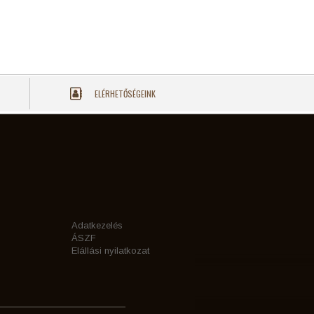
ELÉRHETŐSÉGEINK
Adatkezelés
ÁSZF
Elállási nyilatkozat