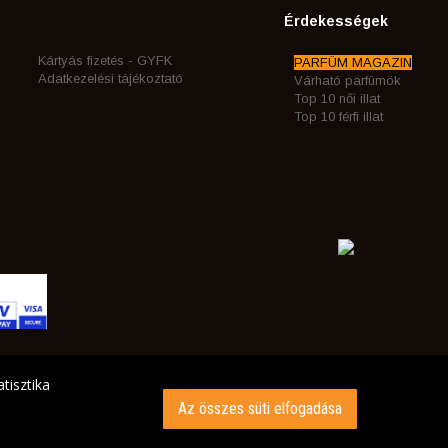
Érdekességek
Kártyás fizetés - GYFK
PARFÜM MAGAZIN
Adatkezelési tájékoztató
Várható parfümök
Top 10 női illat
Top 10 férfi illat
tisztika
Az összes süti elfogadása
INK AZ ÖN CÍMÉRE!