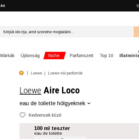
lás
S
Niche
Márkák
Újdonság
Parfümszett
Top 10
Illatmint
Loewe
Loewe női parfümök
Aire Loco
Loewe
eau de toilette hölgyeknek
Kedvencek közé
100 ml teszter
eau de toilette