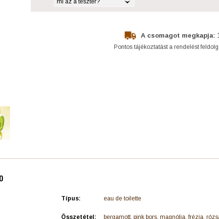
mi az a teszter?
A csomagot megkapja:
Pontos tájékoztatást a rendelést feldol
o
Típus:
eau de toilette
Összetétel:
bergamott, pink bors, magnólia, frézia, rózs