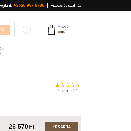
+3620 987 8786
egítünk:
Fizetés és szállítás
A kosár
üres
ÚJ
a
(
1
értékelés)
26 570
Ft
KOSÁRBA