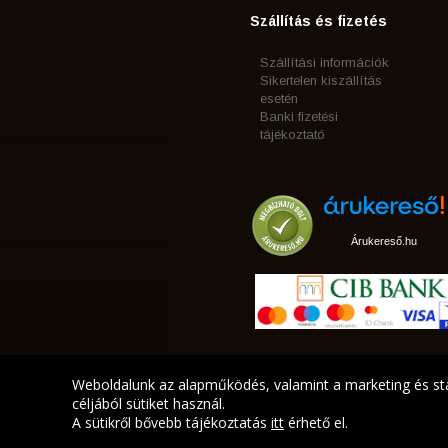
Szállítás és fizetés
Szállítási információk
Sikertelen kiszállítás
esetén
Banki fizetési
tájékoztató
Árukereső.hu
Weboldalunk az alapműködés, valamint a marketing és sta
céljából sütiket használ.
A sütikről bővebb tájékoztatás
itt
érhető el.
A LEGJOBB AJÁNLATA