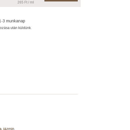
265 Ft / ml
1-3 munkanap
gozása után küldünk.
a, jázmin,