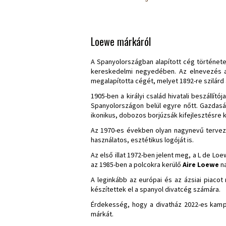
Loewe márkáról
A Spanyolországban alapított cég története
kereskedelmi negyedében. Az elnevezés 
megalapította cégét, melyet 1892-re szilárd 
1905-ben a királyi család hivatali beszállí
Spanyolországon belül egyre nőtt. Gazdasá
ikonikus, dobozos borjúzsák kifejlesztésre k
Az 1970-es években olyan nagynevű terve
használatos, esztétikus logóját is.
Az első illat 1972-ben jelent meg, a L de Lo
az 1985-ben a polcokra kerülő
Aire Loewe
na
A leginkább az európai és az ázsiai piaco
készítettek el a spanyol divatcég számára.
Érdekesség, hogy a divatház 2022-es kampá
márkát.