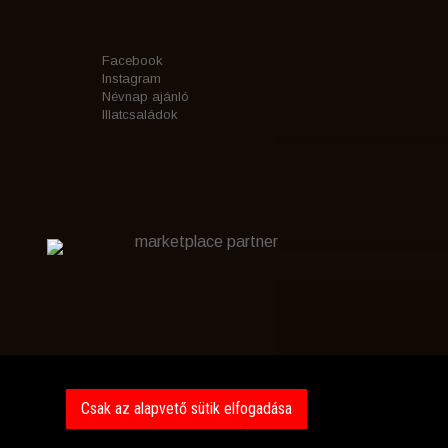
Facebook
Instagram
Névnap ajánló
Illatcsaládok
marketplace partner
Csak az alapvető sütik elfogadása