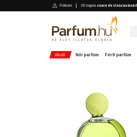
Fiókom
30 napos
csere és visszavásár
Akció
Női parfüm
Férfi parfüm