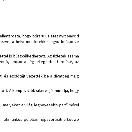
lhatározta, hogy bőráru üzletet nyit Madrid
ezve, a helyi mesterekkel együttműködve
lettel is büszkélkedhetett. Az üzletek száma
endő, amikor a cég jellegzetes terméke, az
tti és ezidőtájt vezették be a divatcég máig
tott. A kompozíciók sikerét jól mutatja, hogy
z, melyeket a világ legnevesebb parfümőrei
i, aki fánkos pólóban népszerűsíti a Loewe