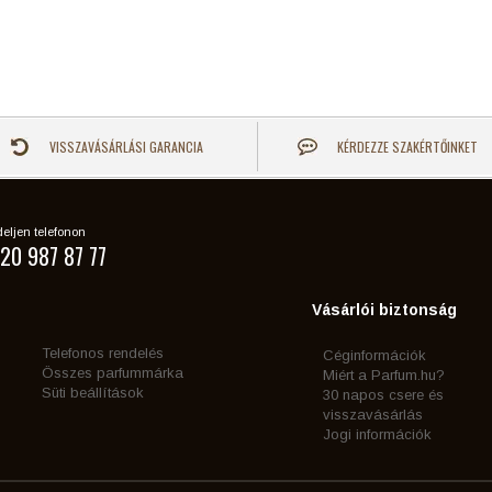
VISSZAVÁSÁRLÁSI GARANCIA
KÉRDEZZE SZAKÉRTŐINKET
eljen telefonon
20 987 87 77
Vásárlói biztonság
Telefonos rendelés
Céginformációk
Összes parfummárka
Miért a Parfum.hu?
Süti beállítások
30 napos csere és
visszavásárlás
Jogi információk