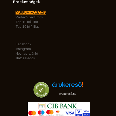
Érdekességek
PARFÜM MAGAZIN
Várható parfümök
Top 10 női illat
Top 10 férfi illat
Facebook
Instagram
Névnap ajánló
Illatcsaládok
Árukereső.hu