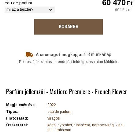
60 470
Ft
eau de parfum
mi az a teszter?
604 Ft / ml
KOSÁRBA
1-3 munkanap
A csomagot megkapja:
Pontos tájékoztatást a rendelést feldolgozása után küldünk.
Parfüm jellemzői - Matiere Premiere - French Flower
Megjelenés éve:
2022
Típus:
eau de parfum
Illatcsalád:
virágos
Összetétel:
körte, gyömbér, tubarózsa, narancsvirág, kínai
tea, ambroxan