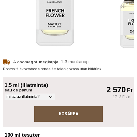
1-3 munkanap
A csomagot megkapja:
Pontos tájékoztatást a rendelést feldolgozása után küldünk.
1.5 ml (illatminta)
2 570
Ft
eau de parfum
mi az az illatminta?
1713 Ft / ml
KOSÁRBA
100 ml teszter