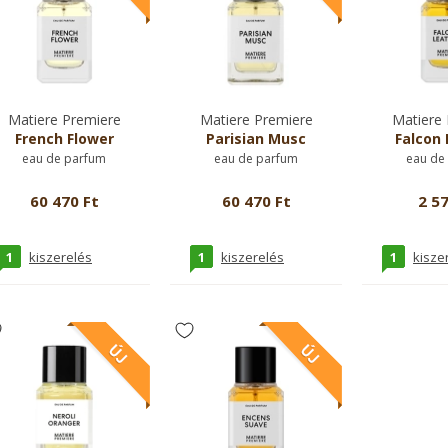
Matiere Premiere
Matiere Premiere
Matiere 
French Flower
Parisian Musc
Falcon 
eau de parfum
eau de parfum
eau de
60 470 Ft
60 470 Ft
2 57
1
1
1
kiszerelés
kiszerelés
kisze