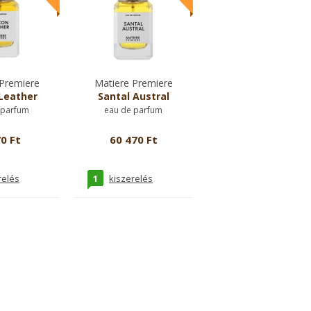
Premiere
Matiere Premiere
Leather
Santal Austral
 parfum
eau de parfum
0 Ft
60 470 Ft
1
relés
kiszerelés