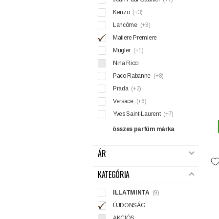
Kenzo
(+3)
Lancôme
(+8)
Matiere Premiere
Mugler
(+1)
Nina Ricci
Paco Rabanne
(+8)
Prada
(+2)
Versace
(+6)
Yves Saint-Laurent
(+7)
összes parfüm márka
ÁR
KATEGÓRIA
ILLATMINTA
(9)
ÚJDONSÁG
AKCIÓS