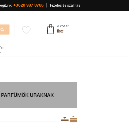
+3620 987 8786
egítünk:
Fizetés és szállítás
A kosár
üres
ÚJ
a