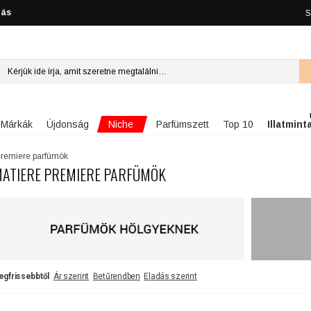
lás
S
Niche
Márkák
Újdonság
Parfümszett
Top 10
Illatmint
Premiere parfümök
ATIERE PREMIERE PARFÜMÖK
egfrissebbtől
Ár szerint
Betűrendben
Eladás szerint