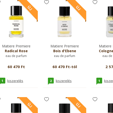
Matiere Premiere
Matiere Premiere
Matiere 
Radical Rose
Bois d'Ebene
Cologne
eau de parfum
eau de parfum
eau de
60 470 Ft
60 470 Ft-tól
2 57
1
2
1
kiszerelés
kiszerelés
kisze