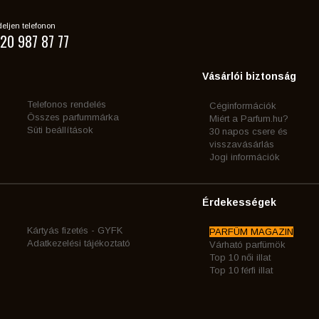
eljen telefonon
20 987 87 77
Vásárlói biztonság
Telefonos rendelés
Céginformációk
Összes parfummárka
Miért a Parfum.hu?
Süti beállítások
30 napos csere és
visszavásárlás
Jogi információk
Érdekességek
Kártyás fizetés - GYFK
PARFÜM MAGAZIN
Adatkezelési tájékoztató
Várható parfümök
Top 10 női illat
Top 10 férfi illat