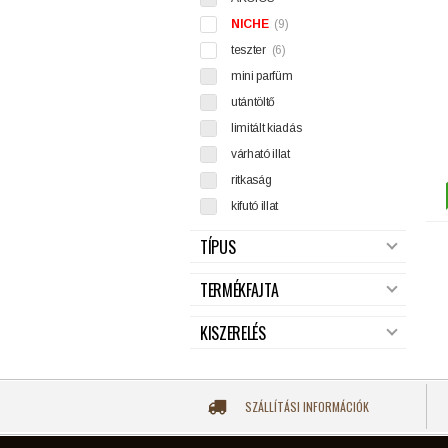
NICHE
(9)
teszter
(6)
mini parfüm
utántöltő
limitált kiadás
várható illat
ritkaság
kifutó illat
TÍPUS
TERMÉKFAJTA
KISZERELÉS
SZÁLLÍTÁSI INFORMÁCIÓK