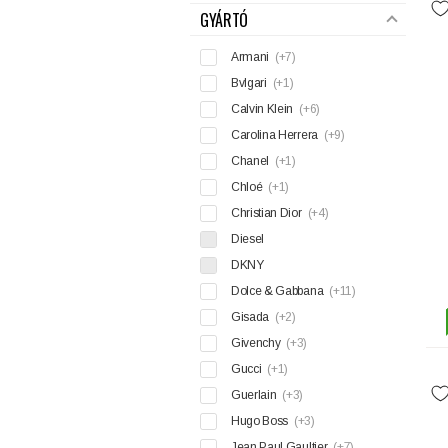
GYÁRTÓ
Armani
(+7)
Bvlgari
(+1)
Calvin Klein
(+6)
Carolina Herrera
(+9)
Chanel
(+1)
Chloé
(+1)
Christian Dior
(+4)
Diesel
DKNY
Dolce & Gabbana
(+11)
Gisada
(+2)
Givenchy
(+3)
Gucci
(+1)
Guerlain
(+3)
Hugo Boss
(+3)
Jean Paul Gaultier
(+7)