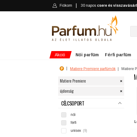
Fiókom
30 napos
csere és visszavásár
Akció
Női parfüm
Férfi parfüm
Matiere Premiere parfümök
Matiere 
M
×
Matiere Premiere
×
újdonság
SZŰRÉS
CÉLCSOPORT
női
L
férfi
unisex
(9)