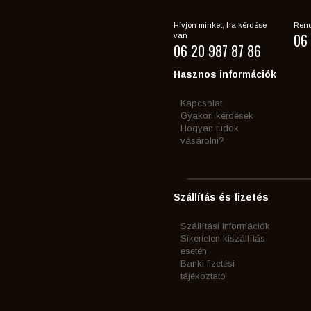
Hívjon minket, ha kérdése
Rend
06 
van
06 20 987 87 86
Hasznos információk
Kapcsolat
Gyakori kérdések
Hogyan tudok
vásárolni?
Szállítás és fizetés
Szállítási információk
Sikertelen kiszállítás
esetén
Banki fizetési
tájékoztató