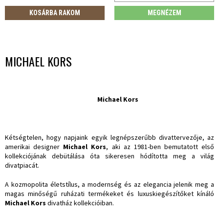
KOSÁRBA RAKOM
MEGNÉZEM
MICHAEL KORS
Michael Kors
Kétségtelen, hogy napjaink egyik legnépszerűbb divattervezője, az
amerikai designer
Michael Kors
, aki az 1981-ben bemutatott első
kollekciójának debütálása óta sikeresen hódította meg a világ
divatpiacát.
A kozmopolita életstílus, a modernség és az elegancia jelenik meg a
magas minőségű ruházati termékeket és luxuskiegészítőket kínáló
Michael Kors
divatház kollekcióiban.