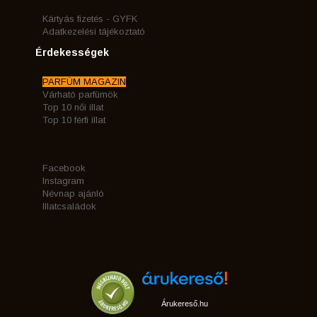
Kártyás fizetés - GYFK
Adatkezelési tájékoztató
Érdekességek
PARFÜM MAGAZIN
Várható parfümök
Top 10 női illat
Top 10 férfi illat
Facebook
Instagram
Névnap ajánló
Illatcsaládok
Árukereső.hu