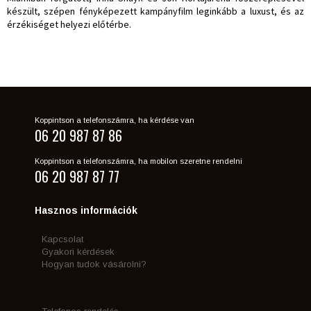
készült, szépen fényképezett kampányfilm leginkább a luxust, és az
érzékiséget helyezi előtérbe.
Koppintson a telefonszámra, ha kérdése van
06 20 987 87 86
Koppintson a telefonszámra, ha mobilon szeretne rendelni
06 20 987 87 77
Hasznos információk
Kapcsolat
Gyakori kérdések
Hogyan tudok vásárolni?