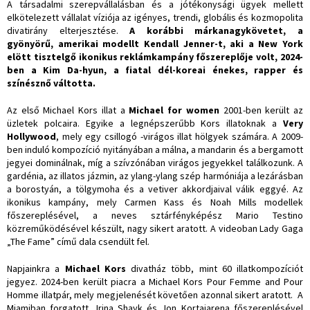
A társadalmi szerepvállalásban és a jótékonysági ügyek mellett
elkötelezett vállalat víziója az igényes, trendi, globális és kozmopolita
divatirány elterjesztése.
A korábbi márkanagykövetet, a
gyönyörű, amerikai modellt Kendall Jenner-t, aki a New York
elött tisztelgő ikonikus reklámkampány főszereplője volt, 2024-
ben a Kim Da-hyun, a fiatal dél-koreai énekes, rapper és
színésznő váltotta.
Az első Michael Kors illat a
Michael for women
2001-ben került az
üzletek polcaira. Egyike a legnépszerűbb Kors illatoknak a
Very
Hollywood
, mely egy csillogó -virágos illat hölgyek számára. A 2009-
ben induló kompozíció nyitányában a málna, a mandarin és a bergamott
jegyei dominálnak, míg a szívzónában virágos jegyekkel találkozunk. A
gardénia, az illatos jázmin, az ylang-ylang szép harmóniája a lezárásban
a borostyán, a tölgymoha és a vetiver akkordjaival válik eggyé. Az
ikonikus kampány, mely Carmen Kass és Noah Mills modellek
főszereplésével, a neves sztárfényképész Mario Testino
közreműködésével készült, nagy sikert aratott. A videoban Lady Gaga
„The Fame” című dala csendült fel.
Napjainkra a
Michael Kors
divatház több, mint 60 illatkompozíciót
jegyez. 2024-ben került piacra a Michael Kors Pour Femme and Pour
Homme illatpár, mely megjelenését követően azonnal sikert aratott. A
Miamiban forgatott, Irina Shayk és Jon Kortajarena főszereplésével