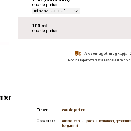
eau de parfum
mi az az illatminta?
100 ml
eau de parfum
A csomagot megkapja:
Pontos tájékoztatást a rendelést feldol
Amber
Típus:
eau de parfum
Összetétel:
ámbra, vanília, pacsuli, koriander, geránium,
bergamott