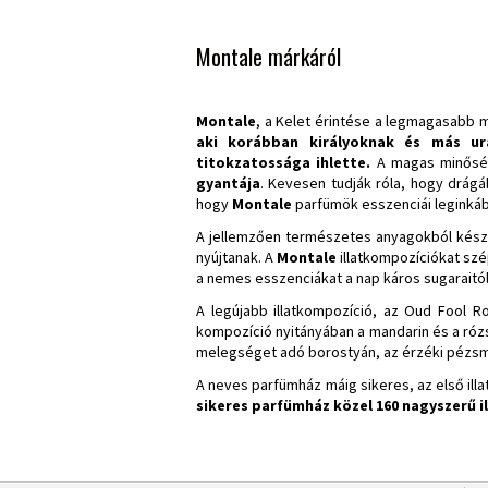
Montale márkáról
Montale
, a Kelet érintése a legmagasabb
aki korábban királyoknak és más ur
titokzatossága ihlette.
A magas minősé
gyantája
. Kevesen tudják róla, hogy drág
hogy
Montale
parfümök esszenciái leginká
A jellemzően természetes anyagokból készü
nyújtanak. A
Montale
illatkompozíciókat szé
a nemes esszenciákat a nap káros sugaraitól
A legújabb illatkompozíció, az Oud Fool R
kompozíció nyitányában a mandarin és a rózsa
melegséget adó borostyán, az érzéki pézsm
A neves parfümház máig sikeres, az első ill
sikeres parfümház közel 160 nagyszerű il