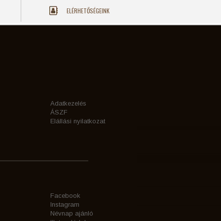
ELÉRHETŐSÉGEINK
Adatkezelés
ÁSZF
Elállási nyilatkozat
Facebook
Instagram
Névnap ajánló