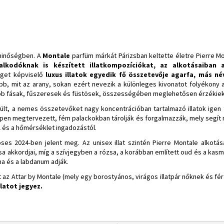
 minőségben.
A
Montale
parfüm márkát Párizsban keltette életre Pierre Mo
alkodóknak is készített illatkompozíciókat, az alkotásaiban
get képviselő
luxus illatok egyedik fő összetevője agarfa, más n
ább, mit az arany, sokan ezért nevezik a különleges kivonatot folyékon
bb fásak, fűszeresek és füstösek, összességében meglehetősen érzékiek
lt, a nemes összetevőket nagy koncentrációban tartalmazó illatok igen t
pen megtervezett, fém palackokban tárolják és forgalmazzák, mely segít m
 és a hőmérséklet ingadozástól.
oses 2024-ben jelent meg. Az unisex illat szintén Pierre Montale alkot
 akkordjai, míg a szívjegyben a rózsa, a korábban említett oud és a kasmí
a és a labdanum adják.
at az Attar by Montale (mely egy borostyános, virágos illatpár nőknek és f
latot jegyez.