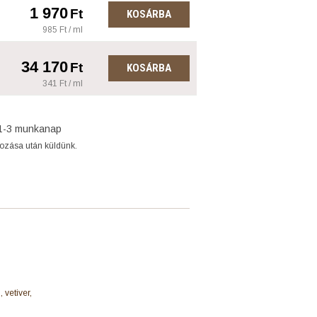
1 970
Ft
KOSÁRBA
985 Ft / ml
34 170
Ft
KOSÁRBA
341 Ft / ml
1-3 munkanap
gozása után küldünk.
 vetiver,