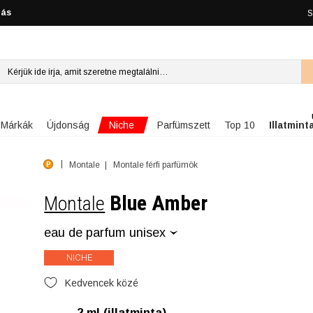
lás
S
Niche
Márkák
Újdonság
Parfümszett
Top 10
Illatmint
Montale
Montale férfi parfümök
Blue Amber
Montale
eau de parfum unisex
NICHE
Kedvencek közé
2 ml (illatminta)