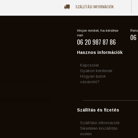
SZÁLLÍTÁSI INFORMÁCIÓK
Hívjon minket, ha kérdése
Rend
06 
van
06 20 987 87 86
Hasznos információk
Kapcsolat
Gyakori kérdések
Hogyan tudok
vásárolni?
Szállítás és fizetés
Szállítási információk
Sikertelen kiszállítás
esetén