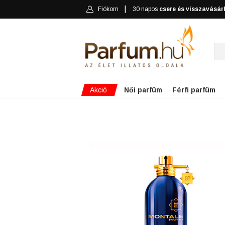
Fiókom
30 napos
csere és visszavásár
Akció
Női parfüm
Férfi parfüm