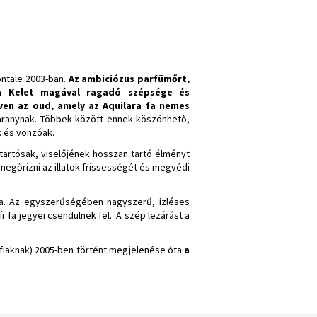
ntale 2003-ban.
Az ambiciózus parfümőrt,
 a Kelet magával ragadó szépsége és
éven az oud, amely az Aquilara fa nemes
y aranynak. Többek között ennek köszönhető,
 és vonzóak.
artósak, viselőjének hosszan tartó élményt
egőrizni az illatok frissességét és megvédi
ása. Az egyszerűségében nagyszerű, ízléses
r fa jegyei csendülnek fel. A szép lezárást a
érfiaknak) 2005-ben történt megjelenése óta
a