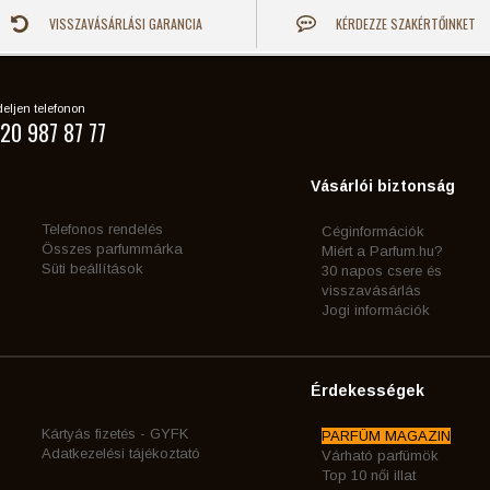
VISSZAVÁSÁRLÁSI GARANCIA
KÉRDEZZE SZAKÉRTŐINKET
eljen telefonon
20 987 87 77
Vásárlói biztonság
Telefonos rendelés
Céginformációk
Összes parfummárka
Miért a Parfum.hu?
Süti beállítások
30 napos csere és
visszavásárlás
Jogi információk
Érdekességek
Kártyás fizetés - GYFK
PARFÜM MAGAZIN
Adatkezelési tájékoztató
Várható parfümök
Top 10 női illat