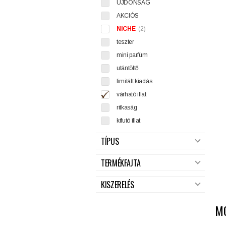
ÚJDONSÁG
AKCIÓS
NICHE
(2)
teszter
mini parfüm
utántöltő
limitált kiadás
várható illat
ritkaság
kifutó illat
TÍPUS
TERMÉKFAJTA
KISZERELÉS
M