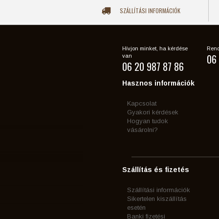
SZÁLLÍTÁSI INFORMÁCIÓK
Hívjon minket, ha kérdése
Rend
06 
van
06 20 987 87 86
Hasznos információk
Kapcsolat
Gyakori kérdések
Hogyan tudok
vásárolni?
Szállítás és fizetés
Szállítási információk
Sikertelen kiszállítás
esetén
Banki fizetési