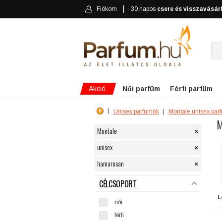
Fiókom
30 napos
csere és visszavásár
Akció
Női parfüm
Férfi parfüm
Unisex parfümök
Montale unisex par
M
×
Montale
×
unisex
×
hamarosan
SZŰRÉS
CÉLCSOPORT
L
női
férfi