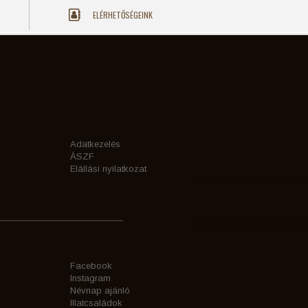
ELÉRHETŐSÉGEINK
Adatkezelés
ÁSZF
Elállási nyilatkozat
Facebook
Instagram
Névnap ajánló
Illatcsaládok