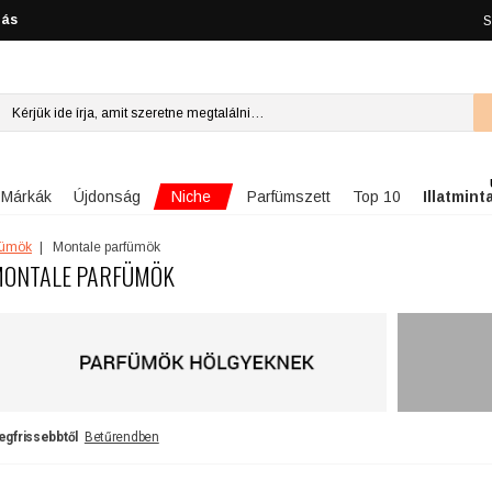
lás
S
Niche
Márkák
Újdonság
Parfümszett
Top 10
Illatmint
fümök
Montale parfümök
ONTALE PARFÜMÖK
egfrissebbtől
Betűrendben