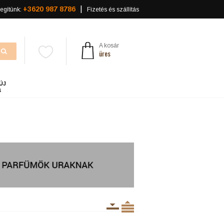
+3620 987 8786
egítünk:
Fizetés és szállítás
A kosár
üres
ÚJ
a