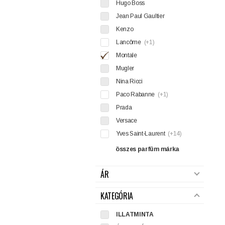
Hugo Boss
Jean Paul Gaultier
Kenzo
Lancôme
(+1)
Montale
Mugler
Nina Ricci
Paco Rabanne
(+1)
Prada
Versace
Yves Saint-Laurent
(+14)
összes parfüm márka
ÁR
KATEGÓRIA
ILLATMINTA