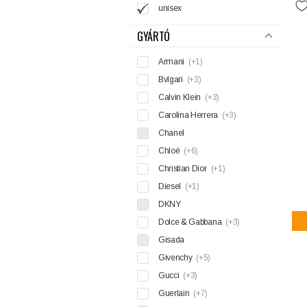
unisex
GYÁRTÓ
Armani
(+1)
Bvlgari
(+3)
Calvin Klein
(+3)
Carolina Herrera
(+3)
Chanel
Chloé
(+6)
Christian Dior
(+1)
Diesel
(+1)
DKNY
Dolce & Gabbana
(+3)
Gisada
Givenchy
(+5)
Gucci
(+3)
Guerlain
(+7)