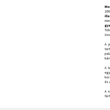
Mo
200
ill
min
gy
Tö
öss
A j
tar
pal
kár
A l
egy
kor
és 
A n
fér