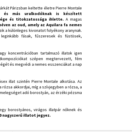
rkát Párizsban keltette életre Pierre Montale
 és más uralkodóknak is készített
ége és titokzatossága ihlette.
A magas
 néven az oud, amely az Aquilara fa nemes
zik a különleges kivonatot folyékony aranynak.
 leginkább fásak, fűszeresek és füstösek,
y koncentrációban tartalmazó illatok igen
atkompozíciókat szépen megtervezett, fém
ességét és megvédi a nemes esszenciákat a nap
ex illat szintén Pierre Montale alkotása. Az
rózsa akkordjai, míg a szívjegyben a rózsa, a
 a melegséget adó borostyán, az érzéki pézsma
egy borostyános, virágos illatpár nőknek és
 nagyszerű illatot jegyez.