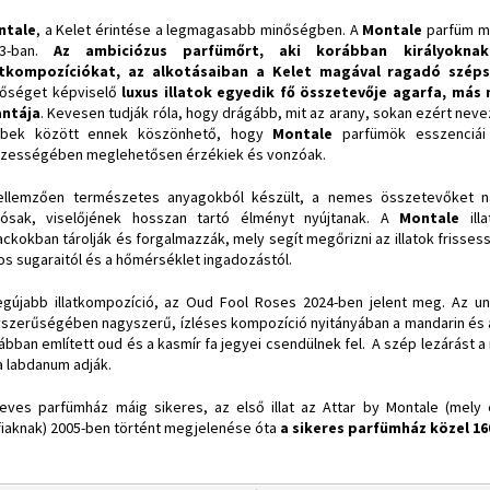
ntale
, a Kelet érintése a legmagasabb minőségben.
A
Montale
parfüm má
3-ban.
Az ambiciózus parfümőrt, aki korábban királyoknak
atkompozíciókat, az alkotásaiban a Kelet magával ragadó széps
őséget képviselő
luxus illatok egyedik fő összetevője agarfa, más
antája
. Kevesen tudják róla, hogy drágább, mit az arany, sokan ezért neve
bbek között ennek köszönhető, hogy
Montale
parfümök esszenciái
zességében meglehetősen érzékiek és vonzóak.
ellemzően természetes anyagokból készült, a nemes összetevőket nag
tósak, viselőjének hosszan tartó élményt nyújtanak. A
Montale
ill
ackokban tárolják és forgalmazzák, mely segít megőrizni az illatok friss
os sugaraitól és a hőmérséklet ingadozástól.
egújabb illatkompozíció, az Oud Fool Roses 2024-ben jelent meg. Az unis
szerűségében nagyszerű, ízléses kompozíció nyitányában a mandarin és a 
ábban említett oud és a kasmír fa jegyei csendülnek fel. A szép lezárást
a labdanum adják.
eves parfümház máig sikeres, az első illat az Attar by Montale (mely 
fiaknak) 2005-ben történt megjelenése óta
a sikeres parfümház közel 160