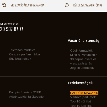
VISSZAVÁSÁRLÁSI GARANCIA
KÉRDEZZE SZAKÉRTŐINKET
eljen telefonon
20 987 87 77
Vásárlói biztonság
Telefonos rendelés
Céginformációk
Összes parfummárka
Miért a Parfum.hu?
Süti beállítások
30 napos csere és
visszavásárlás
Jogi információk
Érdekességek
Kártyás fizetés - GYFK
PARFÜM MAGAZIN
Adatkezelési tájékoztató
Várható parfümök
Top 10 női illat
Top 10 férfi illat