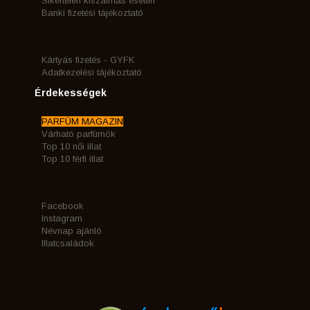
Sikertelen kiszállítás esetén
Banki fizetési tájékoztató
Kártyás fizetés - GYFK
Adatkezelési tájékoztató
Érdekességek
PARFÜM MAGAZIN
Várható parfümök
Top 10 női illat
Top 10 férfi illat
Facebook
Instagram
Névnap ajánló
Illatcsaládok