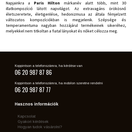
Napjainkra a
Paris Hilton
márkanév alatt több, mint 30
illatkompozíció látott napvilágot. Az extravagáns örökösnő
életszeretete, életigenlése, hedonizmusa az általa fémjelzett
változatos kompozíciókban is megjelenik. Szépsége és
temperamentuma nagyban hozzájárul termékeinek sikeréhez,
melyekkel nem titkoltan a fiatal lányokat és nőket célozza meg.
Koppintson a telefonszámra, ha kérdése van
06 20 987 87 86
Koppintson a telefonszámra, ha mobilon szeretne rendelni
06 20 987 87 77
Hasznos információk
Kapcsolat
Gyakori kérdések
Hogyan tudok vásárolni?