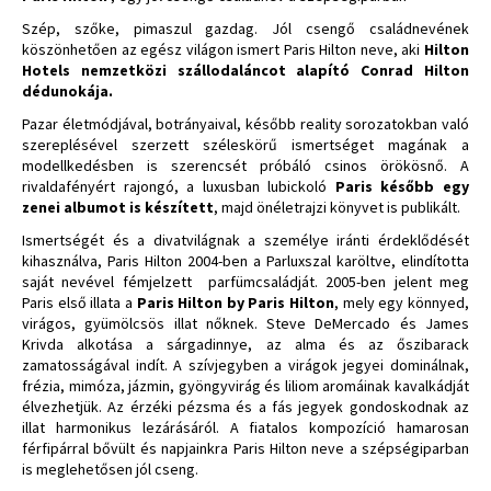
Szép, szőke, pimaszul gazdag. Jól csengő családnevének
köszönhetően az egész világon ismert Paris Hilton neve, aki
Hilton
Hotels nemzetközi szállodaláncot alapító Conrad Hilton
dédunokája.
Pazar életmódjával, botrányaival, később reality sorozatokban való
szereplésével szerzett széleskörű ismertséget magának a
modellkedésben is szerencsét próbáló csinos örökösnő. A
rivaldafényért rajongó, a luxusban lubickoló
Paris később egy
zenei albumot is készített
, majd önéletrajzi könyvet is publikált.
Ismertségét és a divatvilágnak a személye iránti érdeklődését
kihasználva, Paris Hilton 2004-ben a Parluxszal karöltve, elindította
saját nevével fémjelzett parfümcsaládját. 2005-ben jelent meg
Paris első illata a
Paris Hilton by Paris Hilton
, mely egy könnyed,
virágos, gyümölcsös illat nőknek. Steve DeMercado és James
Krivda alkotása a sárgadinnye, az alma és az őszibarack
zamatosságával indít. A szívjegyben a virágok jegyei dominálnak,
frézia, mimóza, jázmin, gyöngyvirág és liliom aromáinak kavalkádját
élvezhetjük. Az érzéki pézsma és a fás jegyek gondoskodnak az
illat harmonikus lezárásáról. A fiatalos kompozíció hamarosan
férfipárral bővült és napjainkra Paris Hilton neve a szépségiparban
is meglehetősen jól cseng.