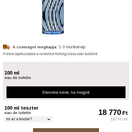
1-3 munkanap
A csomagot megkapja:
Pontos tájékoztatást a rendelést feldolgozása után küldünk.
100 ml
eau de toilette
Értesítést kérek
, ha megjött
100 ml teszter
18 770
Ft
eau de toilette
mi az a teszter?
187 Ft / ml