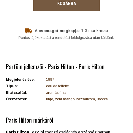
KOSÁRBA
1-3 munkanap
A csomagot megkapja:
Pontos tájékoztatást a rendelést feldolgozása után küldünk.
Parfüm jellemzői - Paris Hilton - Paris Hilton
Megjelenés éve:
1997
Típus:
eau de toilette
Illatcsalád:
aromás-friss
Összetétel:
füge, zöld mangó, bazsalikom, uborka
Paris Hilton márkáról
Paris Hilton
, egy jól csengő családnév a szépségiparban