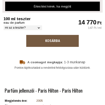
Értesítést kérek
, ha megjött
100 ml teszter
14 770
Ft
eau de parfum
mi az a teszter?
147 Ft / ml
KOSÁRBA
1-3 munkanap
A csomagot megkapja:
Pontos tájékoztatást a rendelést feldolgozása után küldünk.
Parfüm jellemzői - Paris Hilton - Paris Hilton
Megjelenés éve:
2005