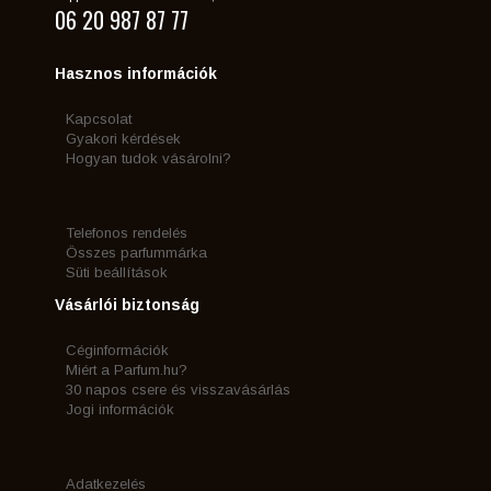
06 20 987 87 77
Hasznos információk
Kapcsolat
Gyakori kérdések
Hogyan tudok vásárolni?
Telefonos rendelés
Összes parfummárka
Süti beállítások
Vásárlói biztonság
Céginformációk
Miért a Parfum.hu?
30 napos csere és visszavásárlás
Jogi információk
Adatkezelés