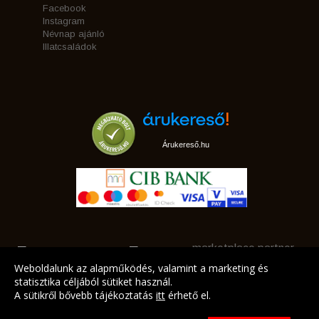
Facebook
Instagram
Névnap ajánló
Illatcsaládok
Árukereső.hu
marketplace partner
Weboldalunk az alapműködés, valamint a marketing és
statisztika céljából sütiket használ.
A sütikről bővebb tájékoztatás
itt
érhető el.
A LEGJOBB AJÁNLATAINK AZ ÖN CÍMÉRE!