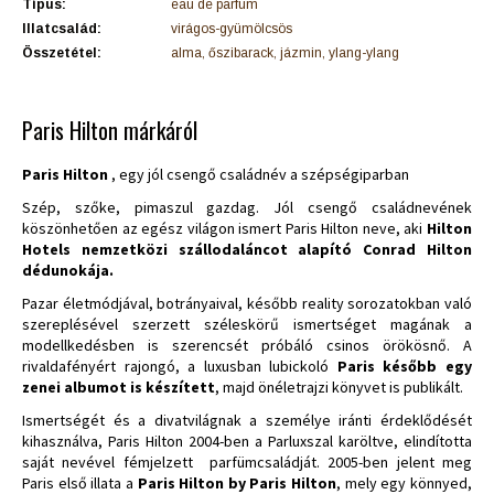
Típus:
eau de parfum
Illatcsalád:
virágos-gyümölcsös
Összetétel:
alma, őszibarack, jázmin, ylang-ylang
Paris Hilton márkáról
Paris Hilton
, egy jól csengő családnév a szépségiparban
Szép, szőke, pimaszul gazdag. Jól csengő családnevének
köszönhetően az egész világon ismert Paris Hilton neve, aki
Hilton
Hotels nemzetközi szállodaláncot alapító Conrad Hilton
dédunokája.
Pazar életmódjával, botrányaival, később reality sorozatokban való
szereplésével szerzett széleskörű ismertséget magának a
modellkedésben is szerencsét próbáló csinos örökösnő. A
rivaldafényért rajongó, a luxusban lubickoló
Paris később egy
zenei albumot is készített
, majd önéletrajzi könyvet is publikált.
Ismertségét és a divatvilágnak a személye iránti érdeklődését
kihasználva, Paris Hilton 2004-ben a Parluxszal karöltve, elindította
saját nevével fémjelzett parfümcsaládját. 2005-ben jelent meg
Paris első illata a
Paris Hilton by Paris Hilton
, mely egy könnyed,