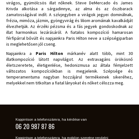
virágos, gyümölcsös illat nőknek. Steve DeMercado és James
Krivda alkotása a sárgadinnye, az alma és az őszibarack
zamatosságával indít. A szívjegyben a virágok jegyei dominálnak,
frézia, mimóza, jázmin, gyöngyvirág és liliom aromáinak kavalkádját
élvezhetjük. Az érzéki pézsma és a fás jegyek gondoskodnak az
illat harmonikus lezárásáról. A fiatalos kompozíció hamarosan
férfipárral bővült és napjainkra Paris Hilton neve a szépségiparban
is meglehetősen jól cseng.
Napjainkra a
Paris Hilton
márkanév alatt több, mint 30
illatkompozíció látott napvilágot. Az extravagáns örökösnő
életszeretete, életigenlése, hedonizmusa az általa fémjelzett
változatos kompozíciókban is megjelenik. Szépsége és
temperamentuma nagyban hozzájárul termékeinek sikeréhez,
melyekkel nem titkoltan a fiatal lányokat és nőket célozza meg.
Koppintson a telefonszámra, ha kérdése van
06 20 987 87 86
Koppintson a telefonszámra, ha mobilon szeretne rendelni