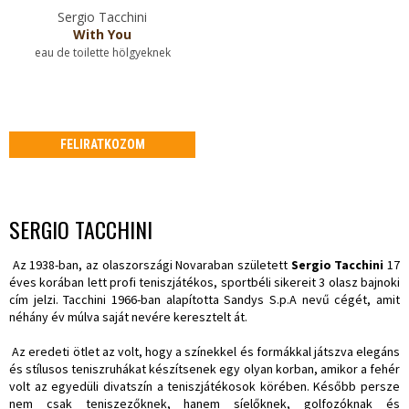
Sergio Tacchini
With You
eau de toilette hölgyeknek
FELIRATKOZOM
SERGIO TACCHINI
Az 1938-ban, az olaszországi Novaraban született
Sergio Tacchini
17
éves korában lett profi teniszjátékos, sportbéli sikereit 3 olasz bajnoki
cím jelzi. Tacchini 1966-ban alapította Sandys S.p.A nevű cégét, amit
néhány év múlva saját nevére keresztelt át.
Az eredeti ötlet az volt, hogy a színekkel és formákkal játszva elegáns
és stílusos teniszruhákat készítsenek egy olyan korban, amikor a fehér
volt az egyedüli divatszín a teniszjátékosok körében. Később persze
nem csak teniszezőknek, hanem síelőknek, golfozóknak és