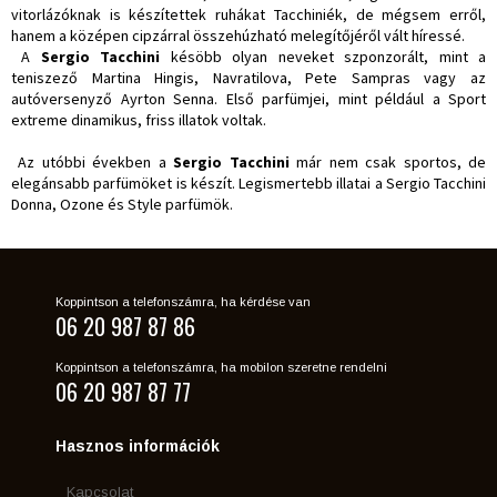
vitorlázóknak is készítettek ruhákat Tacchiniék, de mégsem erről,
hanem a középen cipzárral összehúzható melegítőjéről vált híressé.
A
Sergio Tacchini
késöbb olyan neveket szponzorált, mint a
teniszező Martina Hingis, Navratilova, Pete Sampras vagy az
autóversenyző Ayrton Senna. Első parfümjei, mint például a Sport
extreme dinamikus, friss illatok voltak.
Az utóbbi években a
Sergio Tacchini
már nem csak sportos, de
elegánsabb parfümöket is készít. Legismertebb illatai a Sergio Tacchini
Donna, Ozone és Style parfümök.
Koppintson a telefonszámra, ha kérdése van
06 20 987 87 86
Koppintson a telefonszámra, ha mobilon szeretne rendelni
06 20 987 87 77
Hasznos információk
Kapcsolat