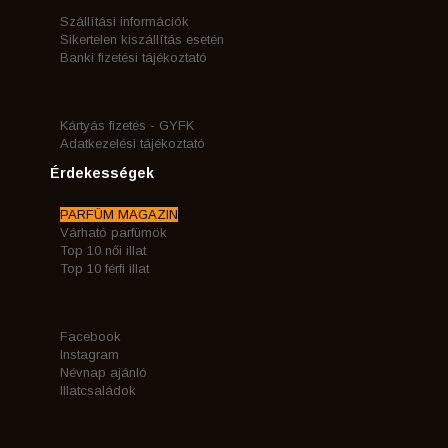
Szállítási információk
Sikertelen kiszállítás esetén
Banki fizetési tájékoztató
Kártyás fizetés - GYFK
Adatkezelési tájékoztató
Érdekességek
PARFÜM MAGAZIN
Várható parfümök
Top 10 női illat
Top 10 férfi illat
Facebook
Instagram
Névnap ajánló
Illatcsaládok