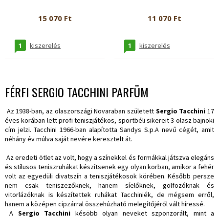
15 070 Ft
11 070 Ft
1
1
kiszerelés
kiszerelés
FÉRFI SERGIO TACCHINI PARFÜM
Az 1938-ban, az olaszországi Novaraban született
Sergio Tacchini
17
éves korában lett profi teniszjátékos, sportbéli sikereit 3 olasz bajnoki
cím jelzi. Tacchini 1966-ban alapította Sandys S.p.A nevű cégét, amit
néhány év múlva saját nevére keresztelt át.
Az eredeti ötlet az volt, hogy a színekkel és formákkal játszva elegáns
és stílusos teniszruhákat készítsenek egy olyan korban, amikor a fehér
volt az egyedüli divatszín a teniszjátékosok körében. Később persze
nem csak teniszezőknek, hanem síelőknek, golfozóknak és
vitorlázóknak is készítettek ruhákat Tacchiniék, de mégsem erről,
hanem a középen cipzárral összehúzható melegítőjéről vált híressé.
A
Sergio Tacchini
késöbb olyan neveket szponzorált, mint a