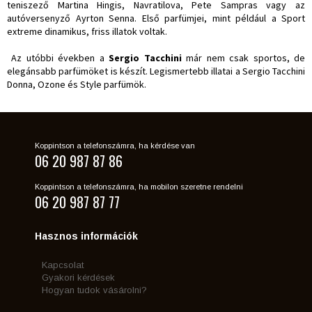
teniszező Martina Hingis, Navratilova, Pete Sampras vagy az
autóversenyző Ayrton Senna. Első parfümjei, mint például a Sport
extreme dinamikus, friss illatok voltak.
Az utóbbi években a
Sergio Tacchini
már nem csak sportos, de
elegánsabb parfümöket is készít. Legismertebb illatai a Sergio Tacchini
Donna, Ozone és Style parfümök.
Koppintson a telefonszámra, ha kérdése van
06 20 987 87 86
Koppintson a telefonszámra, ha mobilon szeretne rendelni
06 20 987 87 77
Hasznos információk
Kapcsolat
Gyakori kérdések
Hogyan tudok vásárolni?