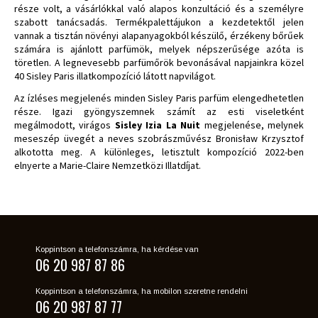
része volt, a vásárlókkal való alapos konzultáció és a személyre
szabott tanácsadás. Termékpalettájukon a kezdetektől jelen
vannak a tisztán növényi alapanyagokból készülő, érzékeny bőrűek
számára is ajánlott parfümök, melyek népszerűsége azóta is
töretlen. A legnevesebb parfümőrök bevonásával napjainkra közel
40 Sisley Paris illatkompozíció látott napvilágot.
Az ízléses megjelenés minden Sisley Paris parfüm elengedhetetlen
része. Igazi gyöngyszemnek számít az esti viseletként
megálmodott, virágos
Sisley Izia La Nuit
megjelenése, melynek
meseszép üvegét
a neves szobrászművész Bronisław Krzysztof
alkototta meg. A különleges, letisztult kompozíció 2022-ben
elnyerte a Marie-Claire Nemzetközi Illatdíjat.
Koppintson a telefonszámra, ha kérdése van
06 20 987 87 86
Koppintson a telefonszámra, ha mobilon szeretne rendelni
06 20 987 87 77