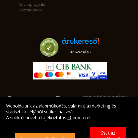
Névnap ajánló
Illatcsaládok
Árukereső.hu
marketplace partner
Weboldalunk az alapműködés, valamint a marketing és
statisztika céljából sütiket használ.
A sütikről bővebb tájékoztatás
itt
érhető el.
A LEGJOBB AJÁNLATAINK AZ ÖN CÍMÉRE!
Csak az