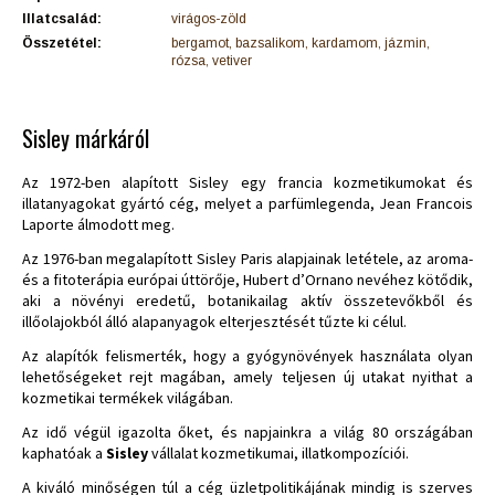
Illatcsalád:
virágos-zöld
Összetétel:
bergamot, bazsalikom, kardamom, jázmin,
rózsa, vetiver
Sisley márkáról
Az 1972-ben alapított Sisley egy francia kozmetikumokat és
illatanyagokat gyártó cég, melyet a parfümlegenda, Jean Francois
Laporte álmodott meg.
Az 1976-ban megalapított Sisley Paris alapjainak letétele, az aroma-
és a fitoterápia európai úttörője, Hubert d’Ornano nevéhez kötődik,
aki a növényi eredetű, botanikailag aktív összetevőkből és
illőolajokból álló alapanyagok elterjesztését tűzte ki célul.
Az alapítók felismerték, hogy a gyógynövények használata olyan
lehetőségeket rejt magában, amely teljesen új utakat nyithat a
kozmetikai termékek világában.
Az idő végül igazolta őket, és napjainkra a világ 80 országában
kaphatóak a
Sisley
vállalat kozmetikumai, illatkompozíciói.
A kiváló minőségen túl a cég üzletpolitikájának mindig is szerves