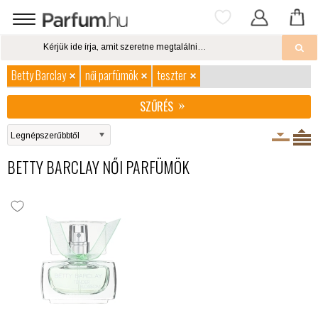
Betty Barclay
női parfümök
teszter
SZŰRÉS
BETTY BARCLAY NŐI PARFÜMÖK