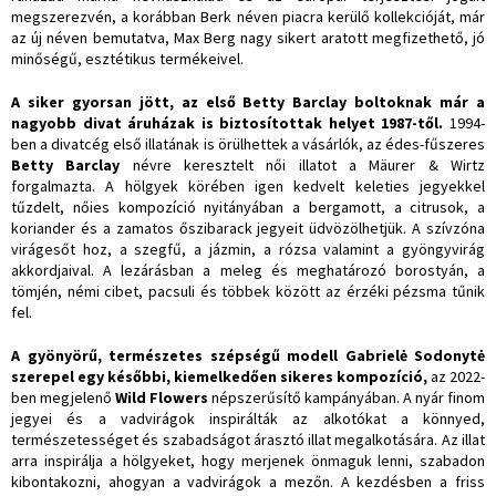
megszerezvén, a korábban Berk néven piacra kerülő kollekcióját, már
az új néven bemutatva, Max Berg nagy sikert aratott megfizethető, jó
minőségű, esztétikus termékeivel.
A siker gyorsan jött, az első Betty Barclay boltoknak már a
nagyobb divat áruházak is biztosítottak helyet 1987-től.
1994-
ben a divatcég első illatának is örülhettek a vásárlók, az édes-fűszeres
Betty Barclay
névre keresztelt női illatot a Mäurer & Wirtz
forgalmazta. A hölgyek körében igen kedvelt keleties jegyekkel
tűzdelt, nőies kompozíció nyitányában a bergamott, a citrusok, a
koriander és a zamatos őszibarack jegyeit üdvözölhetjük. A szívzóna
virágesőt hoz, a szegfű, a jázmin, a rózsa valamint a gyöngyvirág
akkordjaival. A lezárásban a meleg és meghatározó borostyán, a
tömjén, némi cibet, pacsuli és többek között az érzéki pézsma tűnik
fel.
A gyönyörű, természetes szépségű modell Gabrielė Sodonytė
szerepel egy későbbi, kiemelkedően sikeres kompozíció,
az 2022-
ben megjelenő
Wild Flowers
népszerűsítő kampányában. A nyár finom
jegyei és a vadvirágok inspirálták az alkotókat a könnyed,
természetességet és szabadságot árasztó illat megalkotására. Az illat
arra inspirálja a hölgyeket, hogy merjenek önmaguk lenni, szabadon
kibontakozni, ahogyan a vadvirágok a mezőn. A kezdésben a friss