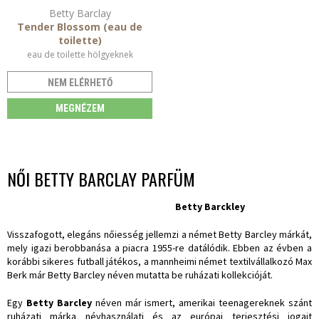
Betty Barclay
Tender Blossom (eau de
toilette)
eau de toilette hölgyeknek
NEM ELÉRHETŐ
MEGNÉZEM
NŐI BETTY BARCLAY PARFÜM
Betty Barckley
Visszafogott, elegáns nőiesség jellemzi a német Betty Barcley márkát,
mely igazi berobbanása a piacra 1955-re datálódik. Ebben az évben a
korábbi sikeres futball játékos, a mannheimi német textilvállalkozó Max
Berk már Betty Barcley néven mutatta be ruházati kollekcióját.
Egy
Betty Barcley
néven már ismert, amerikai teenagereknek szánt
ruházati márka névhasználati és az európai terjesztési jogait