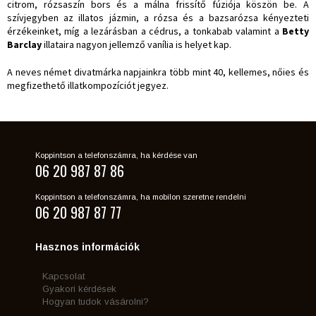
citrom, rózsaszín bors és a málna frissítő fúziója köszön be. A
szívjegyben az illatos jázmin, a rózsa és a bazsarózsa kényezteti
érzékeinket, míg a lezárásban a cédrus, a tonkabab valamint a
Betty
Barclay
illataira nagyon jellemző vanília is helyet kap.
A neves német divatmárka napjainkra több mint 40, kellemes, nőies és
megfizethető illatkompozíciót jegyez.
Koppintson a telefonszámra, ha kérdése van
06 20 987 87 86
Koppintson a telefonszámra, ha mobilon szeretne rendelni
06 20 987 87 77
Hasznos információk
Kapcsolat
Gyakori kérdések
Hogyan tudok vásárolni?