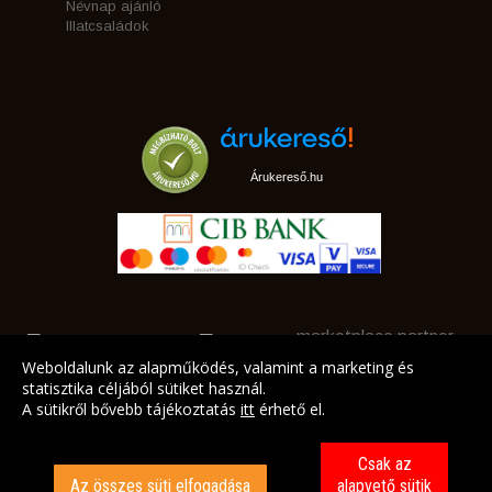
Névnap ajánló
Illatcsaládok
Árukereső.hu
marketplace partner
Weboldalunk az alapműködés, valamint a marketing és
statisztika céljából sütiket használ.
A sütikről bővebb tájékoztatás
itt
érhető el.
A LEGJOBB AJÁNLATAINK AZ ÖN CÍMÉRE!
Csak az
Az összes süti elfogadása
alapvető sütik