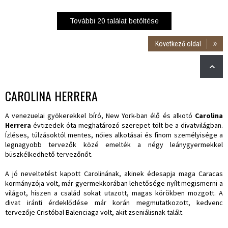
További
20
találat betöltése
Következő oldal
CAROLINA HERRERA
A venezuelai gyökerekkel bíró, New York-ban élő és alkotó
Carolina
Herrera
évtizedek óta meghatározó szerepet tölt be a divatvilágban.
Ízléses, túlzásoktól mentes, nőies alkotásai és finom személyisége a
legnagyobb tervezők közé emelték a négy leánygyermekkel
büszkélkedhető tervezőnőt.
A jó neveltetést kapott Carolinának, akinek édesapja maga Caracas
kormányzója volt, már gyermekkorában lehetősége nyílt megismerni a
világot, hiszen a család sokat utazott, magas körökben mozgott. A
divat iránti érdeklődése már korán megmutatkozott, kedvenc
tervezője Cristóbal Balenciaga volt, akit zseniálisnak talált.