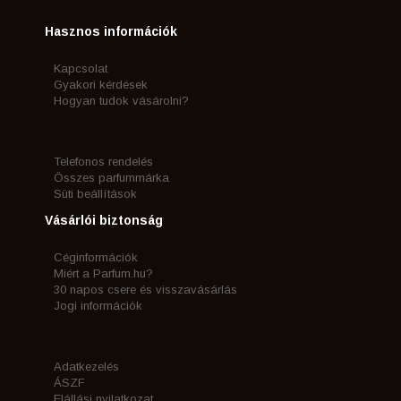
Hasznos információk
Kapcsolat
Gyakori kérdések
Hogyan tudok vásárolni?
Telefonos rendelés
Összes parfummárka
Süti beállítások
Vásárlói biztonság
Céginformációk
Miért a Parfum.hu?
30 napos csere és visszavásárlás
Jogi információk
Adatkezelés
ÁSZF
Elállási nyilatkozat