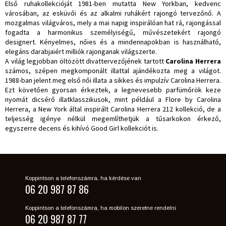
Első ruhakollekcióját 1981-ben mutatta New Yorkban, kedvenc
városában, az esküvői és az alkalmi ruhákért rajongó tervezőnő. A
mozgalmas világváros, mely a mai napig inspirálóan hat rá, rajongással
fogadta a harmonikus személyiségű, művészetekért rajongó
designert. Kényelmes, nőies és a mindennapokban is használható,
elegáns darabjaiért milliók rajonganak világszerte.
A világ legjobban öltözött divattervezőjének tartott
Carolina Herrera
számos, szépen megkomponált illattal ajándékozta meg a világot.
1988-ban jelent meg első női illata a sikkes és impulzív Carolina Herrera.
Ezt követően gyorsan érkeztek, a legnevesebb parfümőrök keze
nyomát dicsérő illatklasszikusok, mint például a Flore by Carolina
Herrera, a New York által inspirált Carolina Herrera 212 kollekció, de a
teljesség igénye nélkül megemlíthetjük a tűsarkokon érkező,
egyszerre decens és kihívó Good Girl kollekciót is.
Koppintson a telefonszámra, ha kérdése van
06 20 987 87 86
Koppintson a telefonszámra, ha mobilon szeretne rendelni
06 20 987 87 77