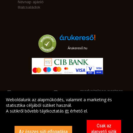
Névnap ajánló
Illatcsaládok
Árukereső.hu
marketplace partner
Weboldalunk az alapműködés, valamint a marketing és
statisztika céljából sütiket használ.
A sütikről bővebb tájékoztatás
itt
érhető el.
A LEGJOBB AJÁNLATAINK AZ ÖN CÍMÉRE!
Csak az
Az összes süti elfogadása
alapvető sütik