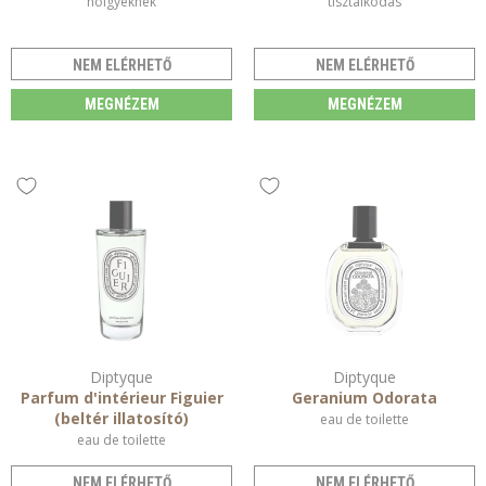
hölgyeknek
tisztálkodás
NEM ELÉRHETŐ
NEM ELÉRHETŐ
MEGNÉZEM
MEGNÉZEM
Diptyque
Diptyque
Parfum d'intérieur Figuier
Geranium Odorata
(beltér illatosító)
eau de toilette
eau de toilette
NEM ELÉRHETŐ
NEM ELÉRHETŐ