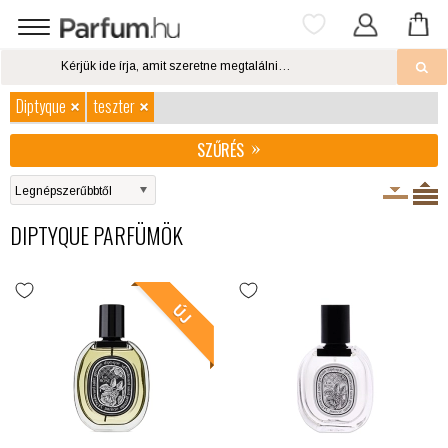
Diptyque
teszter
SZŰRÉS
DIPTYQUE PARFÜMÖK