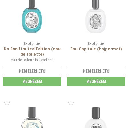
Diptyque
Diptyque
Do Son Limited Edition (eau
Eau Capitale (hajpermet)
de toilette)
eau de toilette hölgyeknek
NEM ELÉRHETŐ
NEM ELÉRHETŐ
MEGNÉZEM
MEGNÉZEM