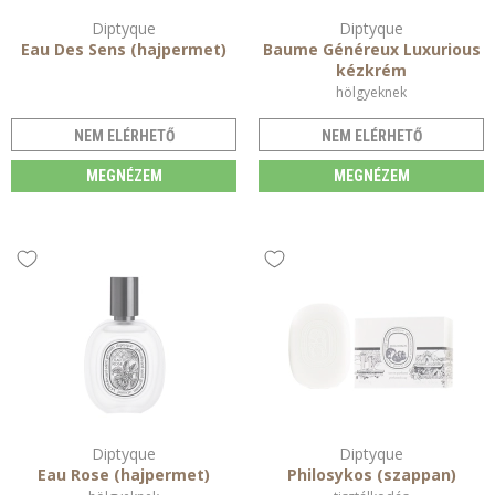
Diptyque
Diptyque
Eau Des Sens (hajpermet)
Baume Généreux Luxurious
kézkrém
hölgyeknek
NEM ELÉRHETŐ
NEM ELÉRHETŐ
MEGNÉZEM
MEGNÉZEM
Diptyque
Diptyque
Eau Rose (hajpermet)
Philosykos (szappan)