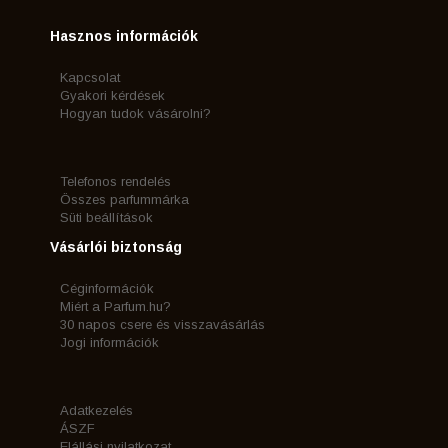
Hasznos információk
Kapcsolat
Gyakori kérdések
Hogyan tudok vásárolni?
Telefonos rendelés
Összes parfummárka
Süti beállítások
Vásárlói biztonság
Céginformációk
Miért a Parfum.hu?
30 napos csere és visszavásárlás
Jogi információk
Adatkezelés
ÁSZF
Elállási nyilatkozat