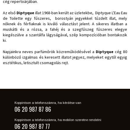
cég repertoárjában.
Az első
Diptyque
illat 1968-ban került az üzletekbe,
Diptyque L'Eau Eau
de Toilette egy fűszeres,
borostyán jegyekkel tűzdelt illat, mely
nőknek és férfiaknak is kiváló választást jelent. A sikeres illatban a
muskátli és a rózsa, a fahéj és a szegfűszeg fűszeres elegye
kiegészülve a szantálfa lágyságával, szép kompozícióban bontakozik
ki.
Napjainkra neves parfümőrök közreműködésével a
Diptyque
cég 80
különböző izgalmas és keresett illatot jegyez, melyeket egytől egyig
esztétikus, letisztult csomagolás rejt.
Koppintson a telefonszámra, ha kérdése van
06 20 987 87 86
Koppintson a telefonszámra, ha mobilon szeretne rendelni
06 20 987 87 77