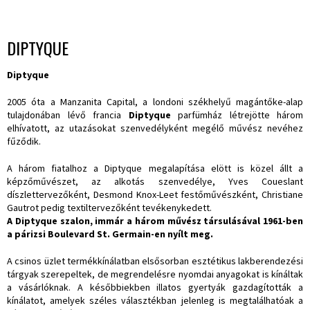
DIPTYQUE
Diptyque
2005 óta a Manzanita Capital, a londoni székhelyű magántőke-alap
tulajdonában lévő francia
Diptyque
parfümház létrejötte három
elhívatott, az utazásokat szenvedélyként megélő művész nevéhez
fűződik.
A három fiatalhoz a Diptyque megalapítása elött is közel állt a
képzőművészet, az alkotás szenvedélye, Yves Coueslant
díszlettervezőként, Desmond Knox-Leet festőművészként, Christiane
Gautrot pedig textiltervezőként tevékenykedett.
A Diptyque szalon, immár a három művész társulásával 1961-ben
a párizsi Boulevard St. Germain-en nyílt meg.
A csinos üzlet termékkínálatban elsősorban esztétikus lakberendezési
tárgyak szerepeltek, de megrendelésre nyomdai anyagokat is kínáltak
a vásárlóknak. A későbbiekben illatos gyertyák gazdagították a
kínálatot, amelyek széles választékban jelenleg is megtalálhatóak a