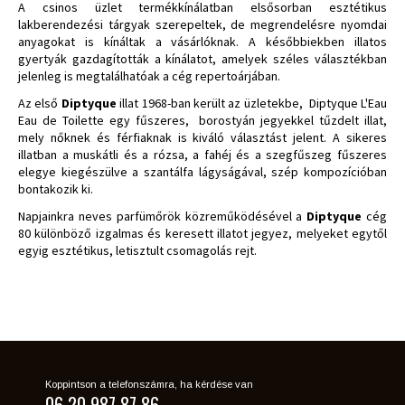
A csinos üzlet termékkínálatban elsősorban esztétikus
lakberendezési tárgyak szerepeltek, de megrendelésre nyomdai
anyagokat is kínáltak a vásárlóknak. A későbbiekben illatos
gyertyák gazdagították a kínálatot, amelyek széles választékban
jelenleg is megtalálhatóak a cég repertoárjában.
Az első
Diptyque
illat 1968-ban került az üzletekbe,
Diptyque L'Eau
Eau de Toilette egy fűszeres,
borostyán jegyekkel tűzdelt illat,
mely nőknek és férfiaknak is kiváló választást jelent. A sikeres
illatban a muskátli és a rózsa, a fahéj és a szegfűszeg fűszeres
elegye kiegészülve a szantálfa lágyságával, szép kompozícióban
bontakozik ki.
Napjainkra neves parfümőrök közreműködésével a
Diptyque
cég
80 különböző izgalmas és keresett illatot jegyez, melyeket egytől
egyig esztétikus, letisztult csomagolás rejt.
Koppintson a telefonszámra, ha kérdése van
06 20 987 87 86