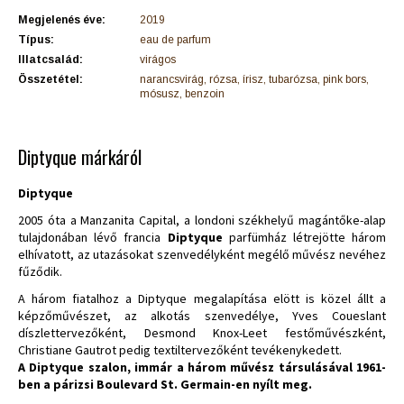
Megjelenés éve:
2019
Típus:
eau de parfum
Illatcsalád:
virágos
Összetétel:
narancsvirág, rózsa, írisz, tubarózsa, pink bors,
mósusz, benzoin
Diptyque márkáról
Diptyque
2005 óta a Manzanita Capital, a londoni székhelyű magántőke-alap
tulajdonában lévő francia
Diptyque
parfümház létrejötte három
elhívatott, az utazásokat szenvedélyként megélő művész nevéhez
fűződik.
A három fiatalhoz a Diptyque megalapítása elött is közel állt a
képzőművészet, az alkotás szenvedélye, Yves Coueslant
díszlettervezőként, Desmond Knox-Leet festőművészként,
Christiane Gautrot pedig textiltervezőként tevékenykedett.
A Diptyque szalon, immár a három művész társulásával 1961-
ben a párizsi Boulevard St. Germain-en nyílt meg.