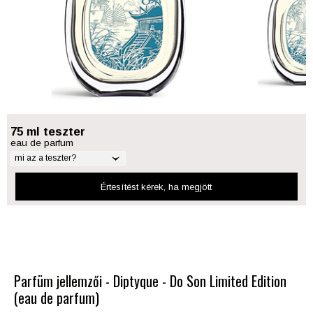
75 ml teszter
eau de parfum
mi az a teszter?
Értesítést kérek
, ha megjött
Parfüm jellemzői - Diptyque - Do Son Limited Edition
(eau de parfum)