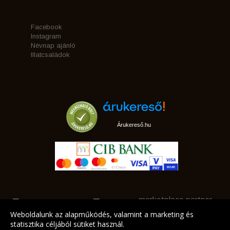
Facebook
Instagram
Névnap ajánló
Illatcsaládok
Árukereső.hu
marketplace partner
Weboldalunk az alapműködés, valamint a marketing és
statisztika céljából sütiket használ.