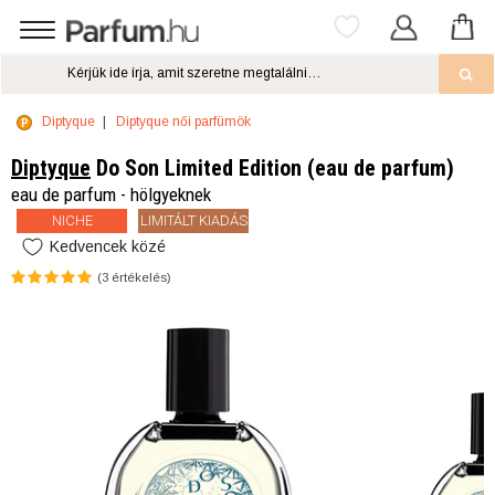
Diptyque
Diptyque női parfümök
Diptyque
Do Son Limited Edition (eau de parfum)
eau de parfum - hölgyeknek
NICHE
LIMITÁLT KIADÁS
Kedvencek közé
(
3
értékelés)