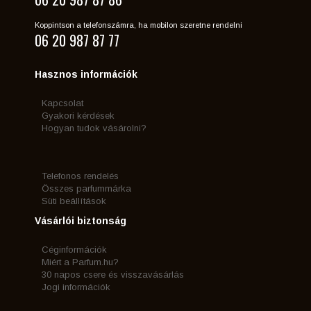
Koppintson a telefonszámra, ha mobilon szeretne rendelni
06 20 987 87 77
Hasznos információk
Kapcsolat
Gyakori kérdések
Hogyan tudok vásárolni?
Telefonos rendelés
Összes parfummárka
Süti beállítások
Vásárlói biztonság
Céginformációk
Miért a Parfum.hu?
30 napos csere és visszavásárlás
Jogi információk