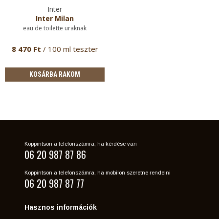
Inter
Inter Milan
eau de toilette uraknak
8 470 Ft
/ 100 ml teszter
KOSÁRBA RAKOM
Koppintson a telefonszámra, ha kérdése van
06 20 987 87 86
Koppintson a telefonszámra, ha mobilon szeretne rendelni
06 20 987 87 77
Hasznos információk