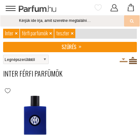
Inter
férfi parfümök
teszter
SZŰRÉS
INTER FÉRFI PARFÜMÖK