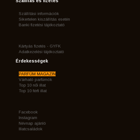
Szállítás és fizetés
Szállítási információk
Sikertelen kiszállítás esetén
Banki fizetési tájékoztató
Kártyás fizetés - GYFK
Adatkezelési tájékoztató
Érdekességek
PARFÜM MAGAZIN
Várható parfümök
Top 10 női illat
Top 10 férfi illat
Facebook
Instagram
Névnap ajánló
Illatcsaládok