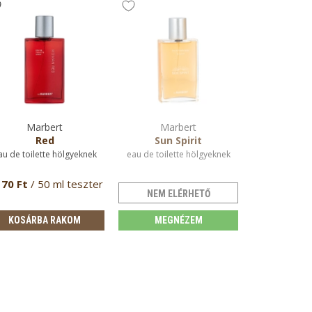
Marbert
Marbert
Red
Sun Spirit
au de toilette hölgyeknek
eau de toilette hölgyeknek
170 Ft
/ 50 ml teszter
NEM ELÉRHETŐ
KOSÁRBA RAKOM
MEGNÉZEM