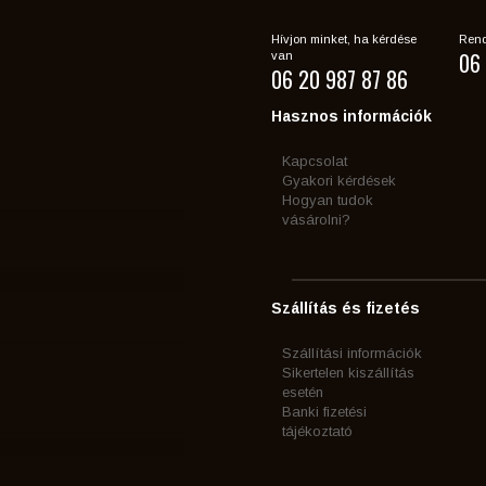
Hívjon minket, ha kérdése
Rend
06 
van
06 20 987 87 86
Hasznos információk
Kapcsolat
Gyakori kérdések
Hogyan tudok
vásárolni?
Szállítás és fizetés
Szállítási információk
Sikertelen kiszállítás
esetén
Banki fizetési
tájékoztató