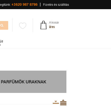
+3620 987 8786
egítünk:
Fizetés és szállítás
A kosár
üres
ÚJ
a