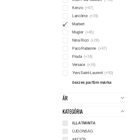
Kenzo
(+67)
Lancôme
(+39)
Marbert
Mugler
(+45)
Nina Ricci
(+28)
Paco Rabanne
(+67)
Prada
(+24)
Versace
(+36)
Yves Saint-Laurent
(+50)
összes parfüm márka
ÁR
KATEGÓRIA
ILLATMINTA
ÚJDONSÁG
AKCIÓS