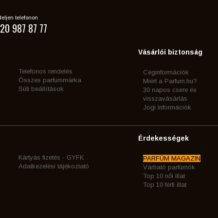
eljen telefonon
20 987 87 77
Vásárlói biztonság
Telefonos rendelés
Céginformációk
Összes parfummárka
Miért a Parfum.hu?
Süti beállítások
30 napos csere és
visszavásárlás
Jogi információk
Érdekességek
Kártyás fizetés - GYFK
PARFÜM MAGAZIN
Adatkezelési tájékoztató
Várható parfümök
Top 10 női illat
Top 10 férfi illat