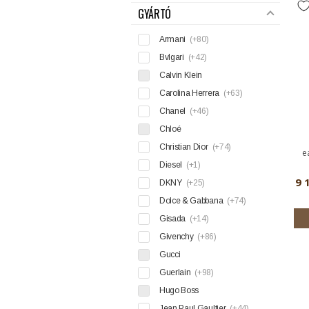
GYÁRTÓ
Armani
(+80)
Bvlgari
(+42)
Calvin Klein
Carolina Herrera
(+63)
Chanel
(+46)
Chloé
Christian Dior
(+74)
e
Diesel
(+1)
9 
DKNY
(+25)
Dolce & Gabbana
(+74)
Gisada
(+14)
Givenchy
(+86)
Gucci
Guerlain
(+98)
Hugo Boss
Jean Paul Gaultier
(+44)