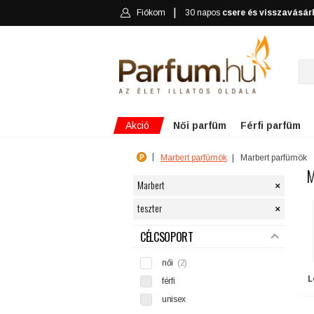
Fiókom
30 napos
csere és visszavásár
Akció
Női parfüm
Férfi parfüm
Marbert parfümök
Marbert parfümök
M
×
Marbert
×
teszter
SZŰRÉS
CÉLCSOPORT
női
(2)
L
férfi
unisex