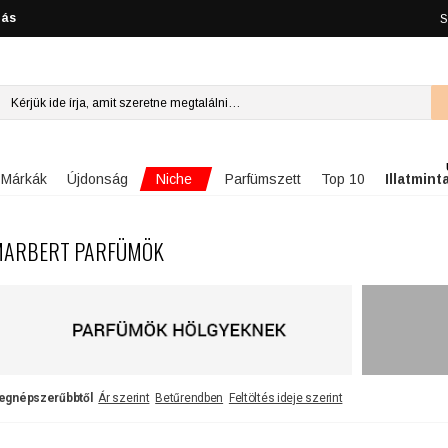
lás
S
Niche
Márkák
Újdonság
Parfümszett
Top 10
Illatmint
ARBERT PARFÜMÖK
egnépszerűbbtől
Ár szerint
Betűrendben
Feltöltés ideje szerint