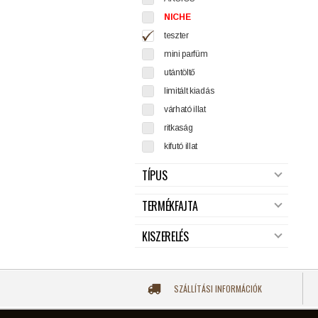
NICHE
teszter
mini parfüm
utántöltő
limitált kiadás
várható illat
ritkaság
kifutó illat
TÍPUS
TERMÉKFAJTA
KISZERELÉS
SZÁLLÍTÁSI INFORMÁCIÓK