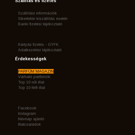
Szállítás és fizetés
Szállítási információk
Sikertelen kiszállítás esetén
Banki fizetési tájékoztató
Kártyás fizetés - GYFK
Adatkezelési tájékoztató
Érdekességek
PARFÜM MAGAZIN
Várható parfümök
Top 10 női illat
Top 10 férfi illat
Facebook
Instagram
Névnap ajánló
Illatcsaládok