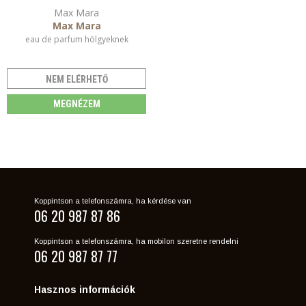
Max Mara
Max Mara
eau de parfum hölgyeknek
NEM ELÉRHETŐ
MEGNÉZEM
Koppintson a telefonszámra, ha kérdése van
06 20 987 87 86
Koppintson a telefonszámra, ha mobilon szeretne rendelni
06 20 987 87 77
Hasznos információk