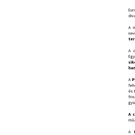
Eur
div
A n
nev
ter
A d
Egy
sik
han
A
P
feh
és 
fri
gyü
A c
műa
A