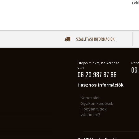
rek
SZÁLLÍTÁSI INFORMÁCIÓK
Hívjon minket, ha kérdése
Rend
06 
van
06 20 987 87 86
Hasznos információk
Kapcsolat
Gyakori kérdések
Hogyan tudok
vásárolni?