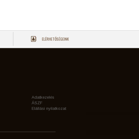
ELÉRHETŐSÉGEINK
Adatkezelés
ÁSZF
Elállási nyilatkozat