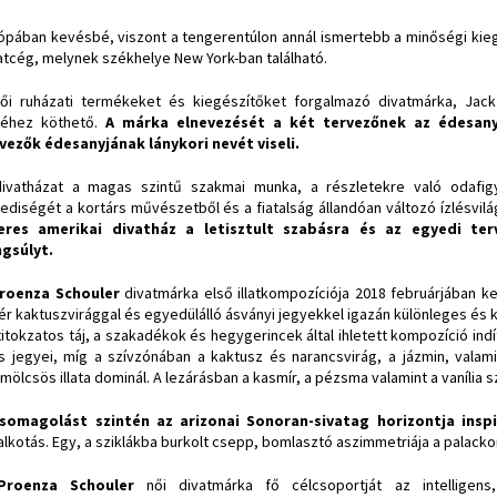
ópában kevésbé, viszont a tengerentúlon annál ismertebb a minőségi kie
atcég, melynek székhelye New York-ban található.
ői ruházati termékeket és kiegészítőket forgalmazó divatmárka, Jac
éhez köthető.
A márka elnevezését a két tervezőnek az édesanyju
vezők édesanyjának lánykori nevét viseli.
ivatházat a magas szintű szakmai munka, a részletekre való odafigy
ediségét a kortárs művészetből és a fiatalság állandóan változó ízlésvil
eres amerikai divatház a letisztult szabásra és az egyedi ter
gsúlyt.
roenza Schouler
divatmárka első illatkompozíciója 2018 februárjában ke
ér kaktuszvirággal és egyedülálló ásványi jegyekkel igazán különleges és 
titokzatos táj, a szakadékok és hegygerincek által ihletett kompozíció in
ss jegyei, míg a szívzónában a kaktusz és narancsvirág, a jázmin, valam
mölcsös illata dominál. A lezárásban a kasmír, a pézsma valamint a vanília 
somagolást szintén az arizonai Sonoran-sivatag horizontja inspi
lkotás. Egy, a sziklákba burkolt csepp, bomlasztó aszimmetriája a palacko
Proenza Schouler
női divatmárka fő célcsoportját az intelligen