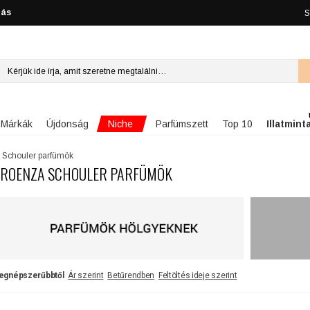
lás
S
Niche
Márkák
Újdonság
Parfümszett
Top 10
Illatmint
 Schouler parfümök
ROENZA SCHOULER PARFÜMÖK
egnépszerűbbtől
Ár szerint
Betűrendben
Feltöltés ideje szerint