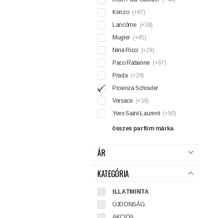
Kenzo
(+67)
Lancôme
(+38)
Mugler
(+45)
Nina Ricci
(+28)
Paco Rabanne
(+67)
Prada
(+24)
Proenza Schouler
Versace
(+36)
Yves Saint-Laurent
(+50)
összes parfüm márka
ÁR
KATEGÓRIA
ILLATMINTA
ÚJDONSÁG
AKCIÓS