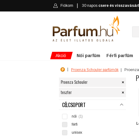
Fiókom
30 napos
csere és visszavásár
Akció
Női parfüm
Férfi parfüm
Proenza Schouler parfümök
Proenza
P
×
Proenza Schouler
×
teszter
SZŰRÉS
CÉLCSOPORT
női
(1)
L
férfi
unisex