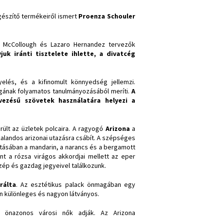
gészítő termékeiről ismert
Proenza Schouler
k McCollough és Lazaro Hernandez tervezők
k iránti tisztelete ihlette, a divatcég
elés, és a kifinomult könnyedség jellemzi.
ágának folyamatos tanulmányozásából meríti.
A
vezésű szövetek használatára helyezi a
rült az üzletek polcaira. A ragyogó
Arizona
a
kalandos arizonai utazásra csábít. A szépséges
dításában a mandarin, a narancs és a bergamott
int a rózsa virágos akkordjai mellett az eper
szép és gazdag jegyeivel találkozunk.
rálta
. Az esztétikus palack önmagában egy
n különleges és nagyon látványos.
s, önazonos városi nők adják. Az Arizona