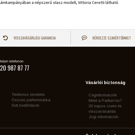
lámkampányában a népszerű olasz modell, Vittoria Ceretti látható.
VISSZAVÁSÁRLÁSI GARANCIA
KÉRDEZZE SZAKÉRTŐINKET
eljen telefonon
20 987 87 77
Vásárlói biztonság
Telefonos rendelés
Céginformációk
Összes parfummárka
Miért a Parfum.hu?
Süti beállítások
30 napos csere és
visszavásárlás
Jogi információk