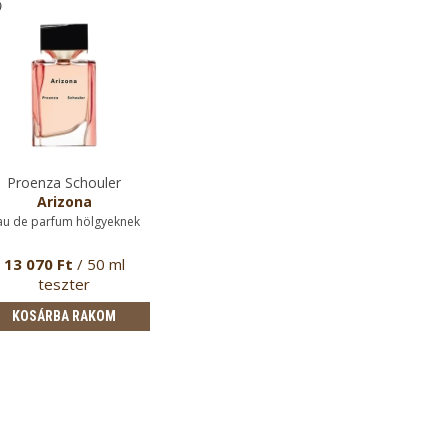
Proenza Schouler
Arizona
au de parfum hölgyeknek
13 070 Ft
/ 50 ml
teszter
KOSÁRBA RAKOM