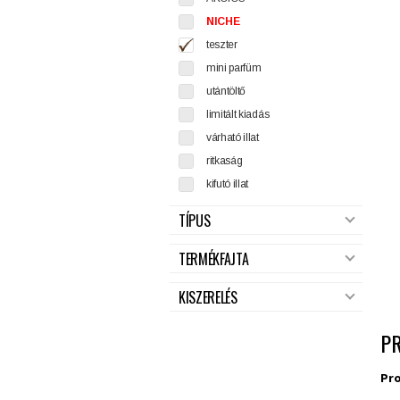
NICHE
teszter
mini parfüm
utántöltő
limitált kiadás
várható illat
ritkaság
kifutó illat
TÍPUS
TERMÉKFAJTA
KISZERELÉS
P
Pro