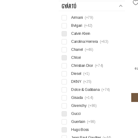
GYÁRTÓ
Armani
(+79)
Bvlgari
(+42)
Calvin Klein
Carolina Herrera
(+63)
Chanel
(+46)
Chloé
Christian Dior
(+74)
e
Diesel
(+1)
DKNY
(+25)
Dolce & Gabbana
(+74)
Gisada
(+14)
Givenchy
(+86)
Gucci
Guerlain
(+98)
Hugo Boss
Jean Paul Gaultier
(+44)