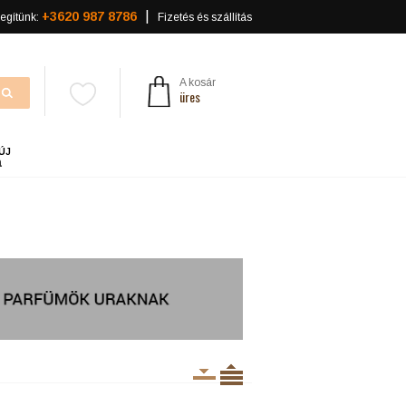
+3620 987 8786
egítünk:
Fizetés és szállítás
A kosár
üres
ÚJ
a