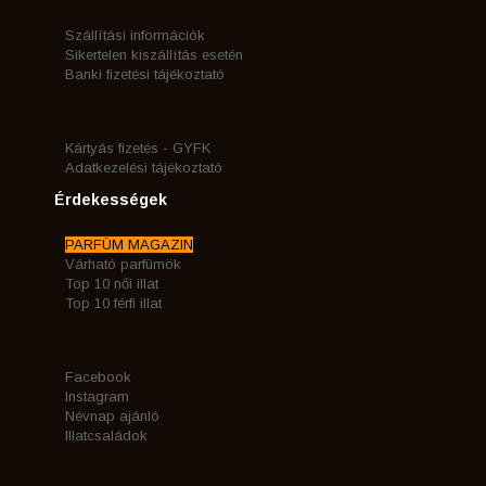
Szállítási információk
Sikertelen kiszállítás esetén
Banki fizetési tájékoztató
Kártyás fizetés - GYFK
Adatkezelési tájékoztató
Érdekességek
PARFÜM MAGAZIN
Várható parfümök
Top 10 női illat
Top 10 férfi illat
Facebook
Instagram
Névnap ajánló
Illatcsaládok