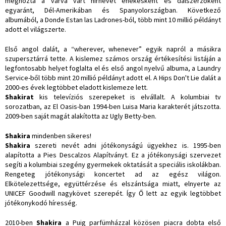
meghozta a várva várt hírnevet énekesként és dalszerzőként
egyaránt, Dél-Amerikában és Spanyolországban. Következő
albumából, a Donde Estan las Ladrones-ból, több mint 10 millió példányt
adott el világszerte.
Első angol dalát, a “wherever, whenever” egyik napról a másikra
szupersztárrá tette. A kislemez számos ország értékesítési listáján a
legfontosabb helyet foglalta el és első angol nyelvű albuma, a Laundry
Service-ből több mint 20 millió példányt adott el. A Hips Don't Lie dalát a
2000-es évek legtöbbet eladott kislemeze lett.
Shakirat
kis televíziós szerepeket is elvállalt. A kolumbiai tv
sorozatban, az El Oasis-ban 1994-ben Luisa Maria karakterét játszotta.
2009-ben saját magát alakította az Ugly Betty-ben.
Shakira
mindenben sikeres!
Shakira
szereti nevét adni jótékonyságú ügyekhez is. 1995-ben
alapította a Pies Descalzos Alapítványt. Ez a jótékonysági szervezet
segíti a kolumbiai szegény gyermekek oktatását a speciális iskolákban.
Rengeteg jótékonysági koncertet ad az egész világon.
Elkötelezettsége, együttérzése és elszántsága miatt, elnyerte az
UNICEF Goodwill nagykövet szerepét. Így Ő lett az egyik legtöbbet
jótékonykodó híresség.
2010-ben
Shakira
a Puig parfümházzal közösen piacra dobta első