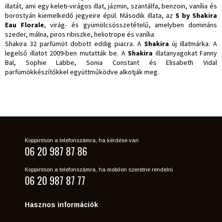
illatát, ami egy keleti-virágos illat, jázmin, szantálfa, benzoin, vanília és
borostyán kiemelkedő jegyeire épül. Második illata, az
S by Shakira
Eau Florale
, virág- és gyümölcsösszetételű, amelyben domináns
szeder, málna, piros ribiszke, heliotrope és vanília.
Shakira 32 parfümöt dobott eddig piacra. A
Shakira
új illatmárka. A
legelső illatot 2009-ben mutatták be. A
Shakira
illatanyagokat Fanny
Bal, Sophie Labbe, Sonia Constant és Elisabeth Vidal
parfümökkészítőkkel együttműködve alkotják meg.
Koppintson a telefonszámra, ha kérdése van
06 20 987 87 86
Koppintson a telefonszámra, ha mobilon szeretne rendelni
06 20 987 87 77
Hasznos információk