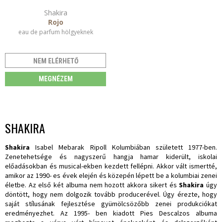
Shakira
Rojo
eau de parfum hölgyeknek
NEM ELÉRHETŐ
MEGNÉZEM
SHAKIRA
Shakira
Isabel Mebarak Ripoll Kolumbiában született 1977-ben.
Zenetehetsége és nagyszerű hangja hamar kiderült, iskolai
előadásokban és musical-ekben kezdett fellépni. Akkor vált ismertté,
amikor az 1990- es évek elején és közepén lépett be a kolumbiai zenei
életbe. Az első két albuma nem hozott akkora sikert és
Shakira
úgy
döntött, hogy nem dolgozik tovább producerével. Úgy érezte, hogy
saját stílusának fejlesztése gyümölcsözőbb zenei produkciókat
eredményezhet. Az 1995- ben kiadott Pies Descalzos albuma