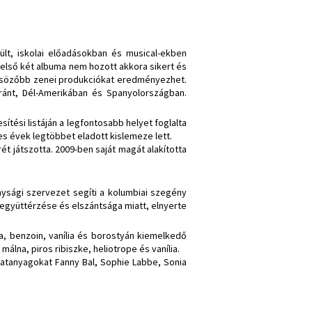
lt, iskolai előadásokban és musical-ekben
z első két albuma nem hozott akkora sikert és
lcsözőbb zenei produkciókat eredményezhet.
ránt, Dél-Amerikában és Spanyolországban.
ítési listáján a legfontosabb helyet foglalta
0-es évek legtöbbet eladott kislemeze lett.
rét játszotta. 2009-ben saját magát alakította
nysági szervezet segíti a kolumbiai szegény
 együttérzése és elszántsága miatt, elnyerte
lfa, benzoin, vanília és borostyán kiemelkedő
lna, piros ribiszke, heliotrope és vanília.
llatanyagokat Fanny Bal, Sophie Labbe, Sonia