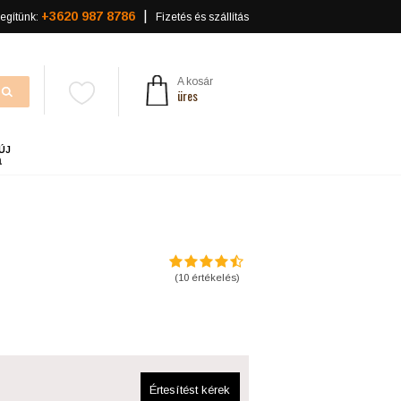
+3620 987 8786
egítünk:
Fizetés és szállítás
A kosár
üres
ÚJ
a
(
10
értékelés)
Értesítést kérek