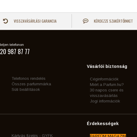
VISSZAVÁSÁRLÁSI GARANCIA
KÉRDEZZE SZAKÉRTŐINKET
eljen telefonon
20 987 87 77
Vásárlói biztonság
Telefonos rendelés
Céginformációk
Összes parfummárka
Miért a Parfum.hu?
Süti beállítások
30 napos csere és
visszavásárlás
Jogi információk
Érdekességek
Kártyás fizetés - GYFK
PARFÜM MAGAZIN