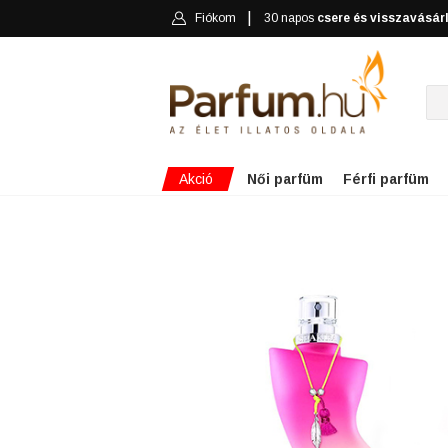
Fiókom
30 napos
csere és visszavásár
Akció
Női parfüm
Férfi parfüm