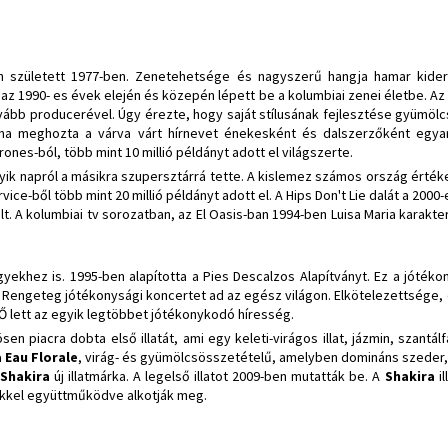
n született 1977-ben. Zenetehetsége és nagyszerű hangja hamar kiderü
r az 1990- es évek elején és közepén lépett be a kolumbiai zenei életbe. A
vább producerével. Úgy érezte, hogy saját stílusának fejlesztése gyümö
ma meghozta a várva várt hírnevet énekesként és dalszerzőként egya
nes-ból, több mint 10 millió példányt adott el világszerte.
ik napról a másikra szupersztárrá tette. A kislemez számos ország értékes
vice-ből több mint 20 millió példányt adott el. A Hips Don't Lie dalát a 200
alt. A kolumbiai tv sorozatban, az El Oasis-ban 1994-ben Luisa Maria karakte
yekhez is. 1995-ben alapította a Pies Descalzos Alapítványt. Ez a jótéko
 Rengeteg jótékonysági koncertet ad az egész világon. Elkötelezettsége,
Ő lett az egyik legtöbbet jótékonykodó híresség.
en piacra dobta első illatát, ami egy keleti-virágos illat, jázmin, szantá
 Eau Florale
, virág- és gyümölcsösszetételű, amelyben domináns szeder, má
Shakira
új illatmárka. A legelső illatot 2009-ben mutatták be. A
Shakira
i
őkkel együttműködve alkotják meg.