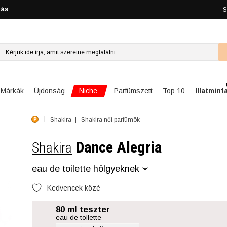
lás
S
Niche
Márkák
Újdonság
Parfümszett
Top 10
Illatmint
Shakira
Shakira női parfümök
Dance Alegria
Shakira
eau de toilette hölgyeknek
Kedvencek közé
80 ml teszter
eau de toilette