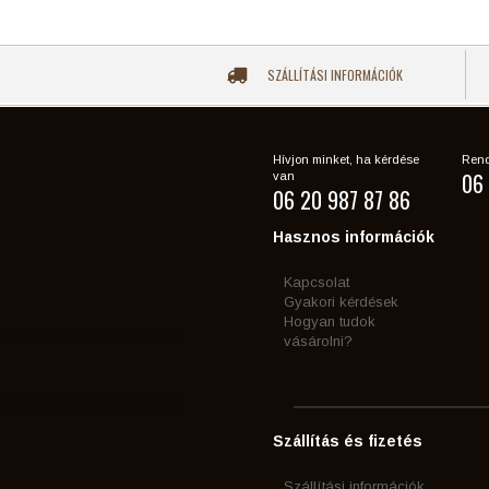
SZÁLLÍTÁSI INFORMÁCIÓK
Hívjon minket, ha kérdése
Rend
06 
van
06 20 987 87 86
Hasznos információk
Kapcsolat
Gyakori kérdések
Hogyan tudok
vásárolni?
Szállítás és fizetés
Szállítási információk