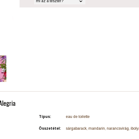
mi az a teszter?
Alegria
Típus:
eau de toilette
Összetétel:
sárgabarack, mandarin, narancsvirág, iboly