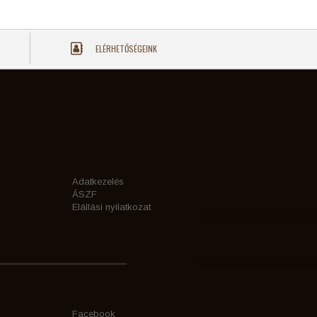
ELÉRHETŐSÉGEINK
Adatkezelés
ÁSZF
Elállási nyilatkozat
Facebook