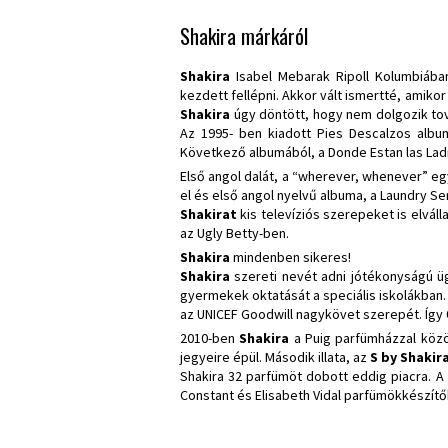
Shakira márkáról
Shakira
Isabel Mebarak Ripoll Kolumbiába
kezdett fellépni. Akkor vált ismertté, amiko
Shakira
úgy döntött, hogy nem dolgozik to
Az 1995- ben kiadott Pies Descalzos albu
Következő albumából, a Donde Estan las Ladro
Első angol dalát, a “wherever, whenever” egy
el és első angol nyelvű albuma, a Laundry Ser
Shakirat
kis televíziós szerepeket is elváll
az Ugly Betty-ben.
Shakira
mindenben sikeres!
Shakira
szereti nevét adni jótékonyságú üg
gyermekek oktatását a speciális iskolákban.
az UNICEF Goodwill nagykövet szerepét. Így 
2010-ben
Shakira
a Puig parfümházzal közös
jegyeire épül. Második illata, az
S by Shakira
Shakira 32 parfümöt dobott eddig piacra. A
Constant és Elisabeth Vidal parfümökkészít