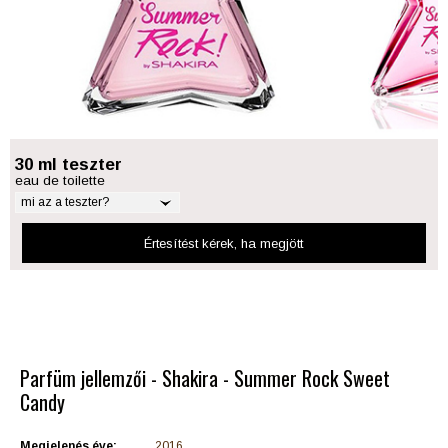
30 ml teszter
eau de toilette
mi az a teszter?
Értesítést kérek
, ha megjött
Parfüm jellemzői - Shakira - Summer Rock Sweet
Candy
Megjelenés éve:
2016