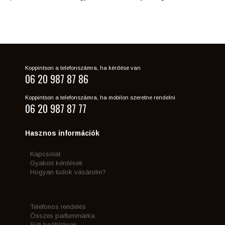
Koppintson a telefonszámra, ha kérdése van
06 20 987 87 86
Koppintson a telefonszámra, ha mobilon szeretne rendelni
06 20 987 87 77
Hasznos információk
Kapcsolat
Gyakori kérdések
Hogyan tudok vásárolni?
Telefonos rendelés
Összes parfummárka
Süti beállítások