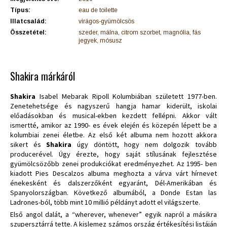
Típus:
eau de toilette
Illatcsalád:
virágos-gyümölcsös
Összetétel:
szeder, málna, citrom szorbet, magnólia, fás
jegyek, mósusz
Shakira márkáról
Shakira
Isabel Mebarak Ripoll Kolumbiában született 1977-ben.
Zenetehetsége és nagyszerű hangja hamar kiderült, iskolai
előadásokban és musical-ekben kezdett fellépni. Akkor vált
ismertté, amikor az 1990- es évek elején és közepén lépett be a
kolumbiai zenei életbe. Az első két albuma nem hozott akkora
sikert és
Shakira
úgy döntött, hogy nem dolgozik tovább
producerével. Úgy érezte, hogy saját stílusának fejlesztése
gyümölcsözőbb zenei produkciókat eredményezhet. Az 1995- ben
kiadott Pies Descalzos albuma meghozta a várva várt hírnevet
énekesként és dalszerzőként egyaránt, Dél-Amerikában és
Spanyolországban. Következő albumából, a Donde Estan las
Ladrones-ból, több mint 10 millió példányt adott el világszerte.
Első angol dalát, a “wherever, whenever” egyik napról a másikra
szupersztárrá tette. A kislemez számos ország értékesítési listáján