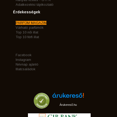
Adatkezelési tájékoztató
Érdekességek
PARFÜM MAGAZIN
Várható parfümök
Top 10 női illat
Top 10 férfi illat
Facebook
Instagram
Névnap ajánló
Illatcsaládok
Árukereső.hu