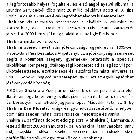
a legfontosabb helyet foglalta el és első angol nyelvű albuma, a
Laundry Service-ből több mint 20 millió példányt adott el. A Hips
Don't Lie dalát a 2000-es évek legtöbbet eladott kislemeze lett.
Shakirat
kis televíziós szerepeket is elvállalt. A kolumbiai tv
sorozatban, az El Oasis-ban 1994-ben Luisa Maria karakterét
játszotta. 2009-ben saját magát alakította az Ugly Betty-ben.
Shakira
mindenben sikeres!
Shakira
szereti nevét adni jótékonyságú ügyekhez is. 1995-ben
alapította a Pies Descalzos Alapítványt. Ez a jótékonysági szervezet
segíti a kolumbiai szegény gyermekek oktatását a speciális
iskolákban. Rengeteg jótékonysági koncertet ad az egész világon.
Elkötelezettsége, együttérzése és elszántsága miatt, elnyerte az
UNICEF Goodwill nagykövet szerepét. Így Ő lett az egyik legtöbbet
jótékonykodó híresség.
2010-ben
Shakira
a Puig parfümházzal közösen piacra dobta első
illatát, ami egy keleti-virágos illat, jázmin, szantálfa, benzoin, vanília
és borostyán kiemelkedő jegyeire épül. Második illata, az
S by
Shakira Eau Florale
, virág- és gyümölcsösszetételű, amelyben
domináns szeder, málna, piros ribiszke, heliotrope és vanília.
Shakira 32 parfümöt dobott eddig piacra. A
Shakira
új illatmárka. A
legelső illatot 2009-ben mutatták be. A
Shakira
illatanyagokat Fanny
Bal, Sophie Labbe, Sonia Constant és Elisabeth Vidal
parfümökkészítőkkel együttműködve alkotják meg.