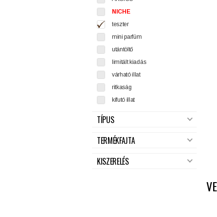
NICHE
teszter
mini parfüm
utántöltő
limitált kiadás
várható illat
ritkaság
kifutó illat
TÍPUS
TERMÉKFAJTA
KISZERELÉS
V