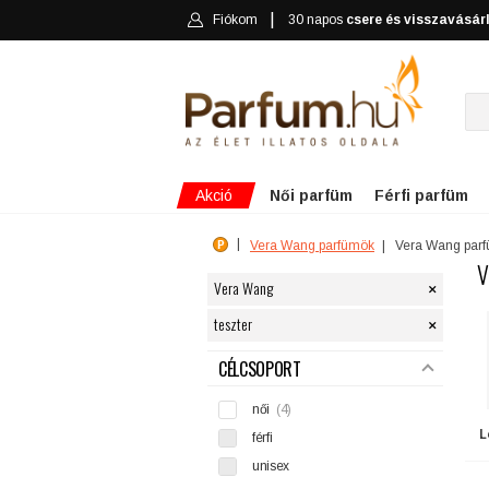
Fiókom
30 napos
csere és visszavásár
Akció
Női parfüm
Férfi parfüm
Vera Wang parfümök
Vera Wang par
V
×
Vera Wang
×
teszter
SZŰRÉS
CÉLCSOPORT
női
(4)
L
férfi
unisex