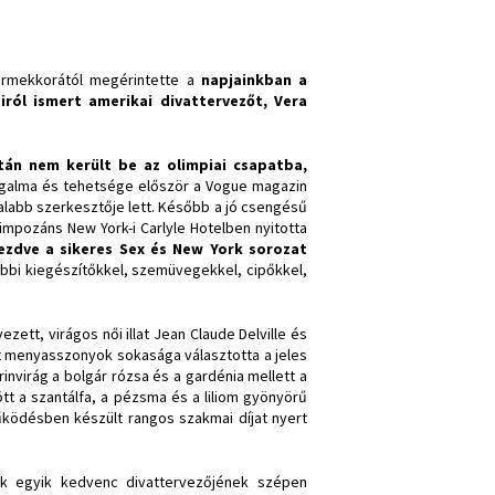
rmekkorától megérintette a
napjainkban a
ól ismert amerikai divattervezőt, Vera
után nem került be az olimpiai csapatba,
galma és tehetsége először a Vogue magazin
talabb szerkesztője lett. Később a jó csengésű
impozáns New York-i Carlyle Hotelben nyitotta
 kezdve a sikeres Sex és New York sorozat
bbi kiegészítőkkel, szemüvegekkel, cipőkkel,
zett, virágos női illat Jean Claude Delville és
ót menyasszonyok sokasága választotta a jeles
rinvirág a bolgár rózsa és a gardénia mellett a
t a szantálfa, a pézsma és a liliom gyönyörű
működésben készült rangos szakmai díjat nyert
ok egyik kedvenc divattervezőjének szépen