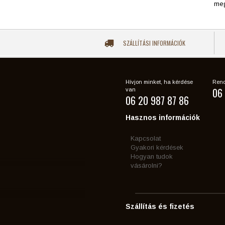
meg
SZÁLLÍTÁSI INFORMÁCIÓK
Hívjon minket, ha kérdése
Rend
06 
van
06 20 987 87 86
Hasznos információk
Kapcsolat
Gyakori kérdések
Hogyan tudok
vásárolni?
Szállítás és fizetés