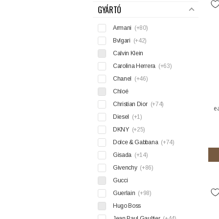
GYÁRTÓ
Armani
(+80)
Bvlgari
(+42)
Calvin Klein
Carolina Herrera
(+63)
Chanel
(+46)
Chloé
Christian Dior
(+74)
e
Diesel
(+1)
DKNY
(+25)
Dolce & Gabbana
(+74)
Gisada
(+14)
Givenchy
(+86)
Gucci
Guerlain
(+98)
Hugo Boss
Jean Paul Gaultier
(+44)