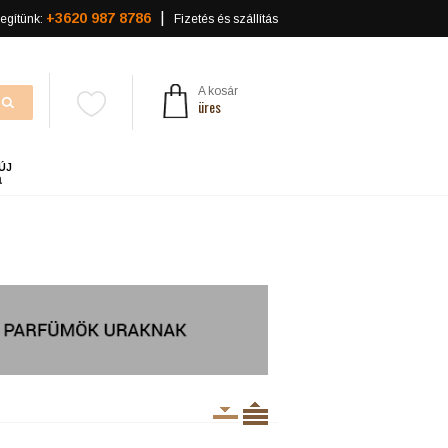
+3620 987 8786
egítünk:
Fizetés és szállítás
A kosár
üres
ÚJ
a