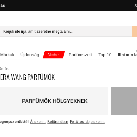
lás
S
Niche
Márkák
Újdonság
Parfümszett
Top 10
Illatmint
fümök
ERA WANG PARFÜMÖK
egnépszerűbbtől
Ár szerint
Betűrendben
Feltöltés ideje szerint