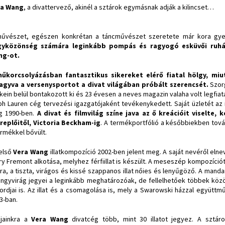
ra Wang
,
a divattervező, akinél a sztárok egymásnak adják a kilincset…
űvészet, egészen konkrétan a táncművészet szeretete már kora gye
gyközönség számára leginkább pompás és ragyogó esküvői ruháir
ng-ot.
űkorcsolyázásban fantasztikus sikereket elérő fiatal hölgy, mi
agyva a versenysportot a divat világában próbált szerencsét.
Szor
kein belül bontakozott ki és 23 évesen a neves magazin valaha volt legfia
ph Lauren cég tervezési igazgatójaként tevékenykedett. Saját üzletét az 
g 1990-ben.
A divat és filmvilág színe java az ő kreációit viselte,
replőitől, Victoria Beckham-ig
. A termékportfólió a későbbiekben tová
rmékkel bővült.
első
Vera Wang
illatkompozíció 2002-ben jelent meg. A saját nevéről elneve
ry Fremont alkotása, melyhez férfiillat is készült. A meseszép kompozíci
ra, a tiszta, virágos és kissé szappanos illat nőies és lenyűgöző. A manda
ngyvirág jegyei a leginkább meghatározóak, de fellelhetőek többek közöt
ordjai is. Az illat és a csomagolása is, mely a Swarowski házzal együtt
3-ban.
jainkra a
Vera Wang
divatcég több, mint 30 illatot jegyez. A sztár