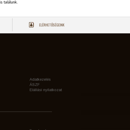
s találunk.
ELÉRHETŐSÉGEINK
Adatkezelés
ÁSZF
Elállási nyilatkozat