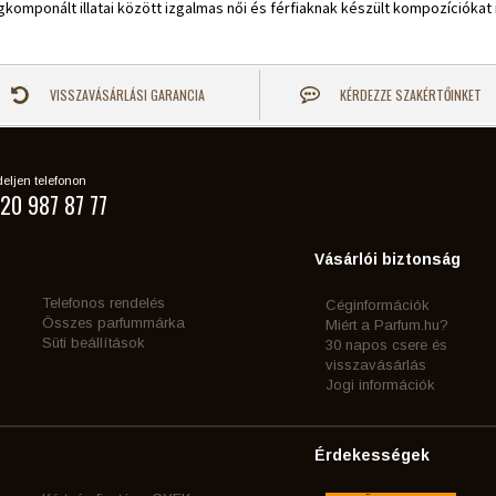
komponált illatai között izgalmas női és férfiaknak készült kompozíciókat i
VISSZAVÁSÁRLÁSI GARANCIA
KÉRDEZZE SZAKÉRTŐINKET
eljen telefonon
20 987 87 77
Vásárlói biztonság
Telefonos rendelés
Céginformációk
Összes parfummárka
Miért a Parfum.hu?
Süti beállítások
30 napos csere és
visszavásárlás
Jogi információk
Érdekességek