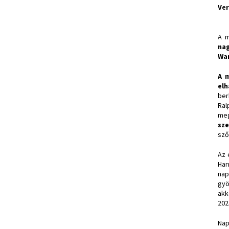
Ve
A m
na
Wa
A m
elh
ber
Ral
me
sze
sző
Az 
Har
nap
gyö
akk
202
Nap