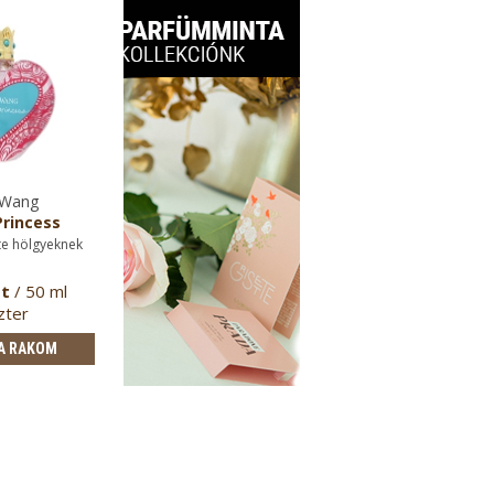
 Wang
Princess
te hölgyeknek
Ft
/ 50 ml
zter
A RAKOM