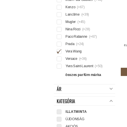
Kenzo
(+67)
Lancôme
(+39)
Mugler
(+45)
Nina Ricci
(+28)
Paco Rabanne
(+67)
Prada
(+24)
e
Vera Wang
Versace
(+36)
Yves Saint-Laurent
(+50)
összes parfüm márka
ÁR
KATEGÓRIA
ILLATMINTA
ÚJDONSÁG
AKCIÓS