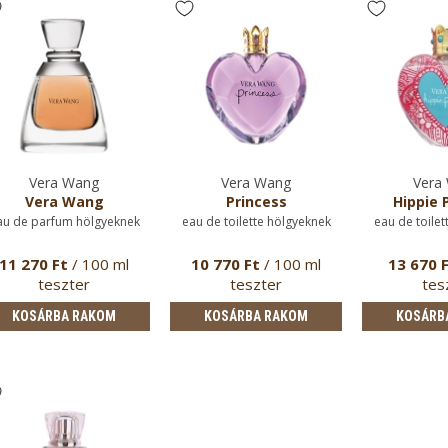
Vera Wang
Vera Wang
Vera
Vera Wang
Princess
Hippie 
au de parfum hölgyeknek
eau de toilette hölgyeknek
eau de toilet
11 270 Ft
/ 100 ml
10 770 Ft
/ 100 ml
13 670 
teszter
teszter
tes
KOSÁRBA RAKOM
KOSÁRBA RAKOM
KOSÁRB