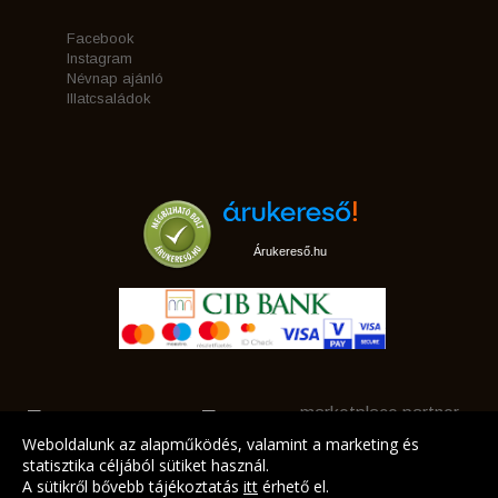
Facebook
Instagram
Névnap ajánló
Illatcsaládok
Árukereső.hu
marketplace partner
Weboldalunk az alapműködés, valamint a marketing és
statisztika céljából sütiket használ.
A sütikről bővebb tájékoztatás
itt
érhető el.