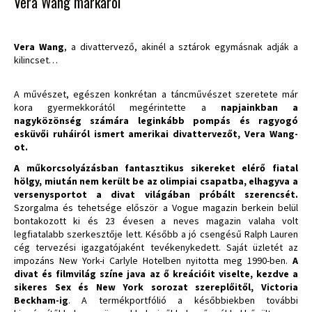
Vera Wang márkáról
Vera Wang
,
a divattervező, akinél a sztárok egymásnak adják a
kilincset…
A művészet, egészen konkrétan a táncművészet szeretete már
kora gyermekkorától megérintette a
napjainkban a
nagyközönség számára leginkább pompás és ragyogó
esküvői ruháiról ismert amerikai divattervezőt, Vera Wang-
ot.
A műkorcsolyázásban fantasztikus sikereket elérő fiatal
hölgy, miután nem került be az olimpiai csapatba, elhagyva a
versenysportot a divat világában próbált szerencsét.
Szorgalma és tehetsége először a Vogue magazin berkein belül
bontakozott ki és 23 évesen a neves magazin valaha volt
legfiatalabb szerkesztője lett. Később a jó csengésű Ralph Lauren
cég tervezési igazgatójaként tevékenykedett. Saját üzletét az
impozáns New York-i Carlyle Hotelben nyitotta meg 1990-ben.
A
divat és filmvilág színe java az ő kreációit viselte, kezdve a
sikeres Sex és New York sorozat szereplőitől, Victoria
Beckham-ig
. A termékportfólió a későbbiekben további