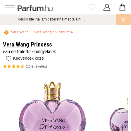
Vera Wang
Vera Wang női parfümök
Vera Wang
Princess
eau de toilette - hölgyeknek
Kedvencek közé
(
10
értékelés)