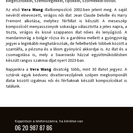
kiegészítőkkel, szemüvegekkel, cipőkkel, szőrmékkel bővült.
Az első
Vera Wang
illatkompozíció 2002-ben jelent meg. A saját
nevéről elnevezett, virágos női illat Jean Claude Delville és Harry
Fremont alkotása, melyhez férfiillat is készült. A meseszép
kompozíciót menyasszonyok sokasága választotta a jeles napra, a
tiszta, virágos és kissé szappanos illat nőies és lenyűgöző. A
mandarinvirág a bolgár rózsa és a gardénia mellett a gyöngyvirág
jegyei a leginkább meghatározóak, de fellelhetőek többek között a
szantálfa, a pézsma és a liliom gyönyörű akkordjai is. Az illat és a
csomagolása is, mely a Swarowski házzal együttműködésben
készült rangos szakmai díjat nyert 2023-ban.
Napjainkra a
Vera Wang
divatcég több, mint 30 illatot jegyez. A
sztárok egyik kedvenc divattervezőjének szépen megkomponált
illatai között izgalmas női és férfiaknak készült kompozíciókat is
találunk.
Koppintson a telefonszámra, ha kérdése van
06 20 987 87 86