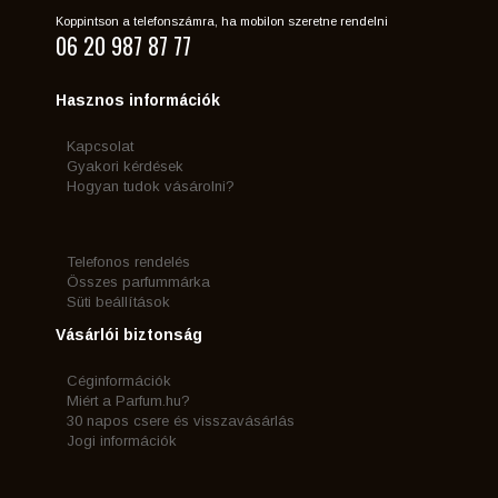
Koppintson a telefonszámra, ha mobilon szeretne rendelni
06 20 987 87 77
Hasznos információk
Kapcsolat
Gyakori kérdések
Hogyan tudok vásárolni?
Telefonos rendelés
Összes parfummárka
Süti beállítások
Vásárlói biztonság
Céginformációk
Miért a Parfum.hu?
30 napos csere és visszavásárlás
Jogi információk