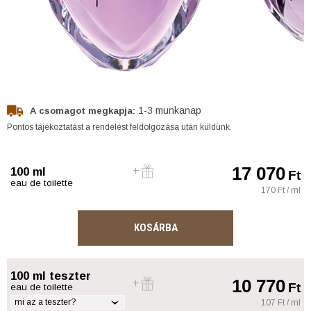
1-3 munkanap
A csomagot megkapja:
Pontos tájékoztatást a rendelést feldolgozása után küldünk.
17 070
100 ml
Ft
eau de toilette
170 Ft / ml
KOSÁRBA
100 ml teszter
10 770
Ft
eau de toilette
mi az a teszter?
107 Ft / ml