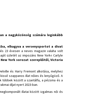
an a nagyközönség számára leginkább
tba, elhagyva a versenysportot a divat
és 23 évesen a neves magazin valaha volt
aját üzletét az impozáns New York-i Carlyle
s New York sorozat szereplőitől, Victoria
Delville és Harry Fremont alkotása, melyhez
 kissé szappanos illat nőies és lenyűgöző. A
ek többek között a szantálfa, a pézsma és a
akmai díjat nyert 2023-ban.
megkomponált illatai között izgalmas női és