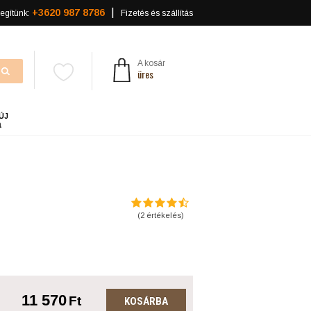
+3620 987 8786
egítünk:
Fizetés és szállítás
A kosár
üres
ÚJ
a
(
2
értékelés)
11 570
Ft
KOSÁRBA