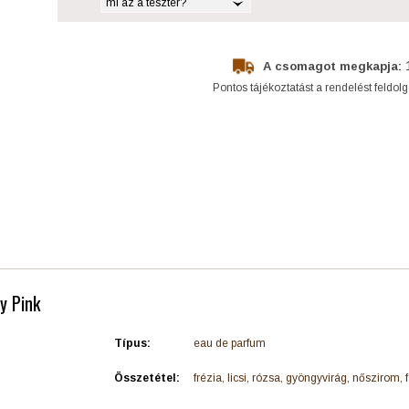
mi az a teszter?
A csomagot megkapja:
Pontos tájékoztatást a rendelést feldol
y Pink
Típus:
eau de parfum
Összetétel:
frézia, licsi, rózsa, gyöngyvirág, nőszirom, 