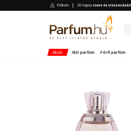
Fiókom
30 napos
csere és visszavásár
Akció
Női parfüm
Férfi parfüm