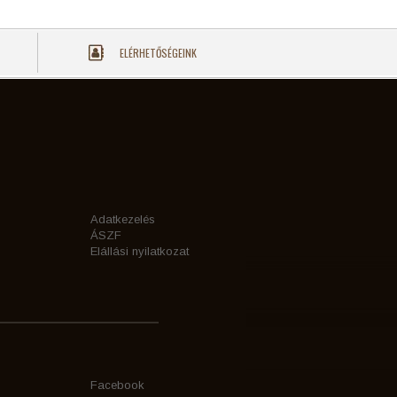
ELÉRHETŐSÉGEINK
Adatkezelés
ÁSZF
Elállási nyilatkozat
Facebook