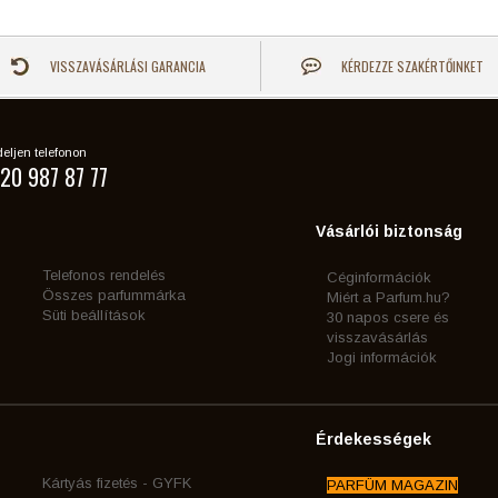
VISSZAVÁSÁRLÁSI GARANCIA
KÉRDEZZE SZAKÉRTŐINKET
eljen telefonon
20 987 87 77
Vásárlói biztonság
Telefonos rendelés
Céginformációk
Összes parfummárka
Miért a Parfum.hu?
Süti beállítások
30 napos csere és
visszavásárlás
Jogi információk
Érdekességek
Kártyás fizetés - GYFK
PARFÜM MAGAZIN