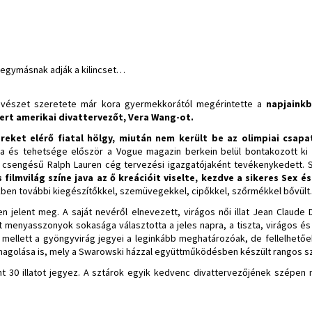
k egymásnak adják a kilincset…
vészet szeretete már kora gyermekkorától megérintette a
napjainkb
ert amerikai divattervezőt, Vera Wang-ot.
reket elérő fiatal hölgy, miután nem került be az olimpiai csapa
 és tehetsége először a Vogue magazin berkein belül bontakozott ki 
ó csengésű Ralph Lauren cég tervezési igazgatójaként tevékenykedett. S
s filmvilág színe java az ő kreációit viselte, kezdve a sikeres Sex é
kben további kiegészítőkkel, szemüvegekkel, cipőkkel, szőrmékkel bővült.
n jelent meg. A saját nevéről elnevezett, virágos női illat Jean Claude 
ót menyasszonyok sokasága választotta a jeles napra, a tiszta, virágos és
 mellett a gyöngyvirág jegyei a leginkább meghatározóak, de fellelhető
csomagolása is, mely a Swarowski házzal együttműködésben készült rangos sz
t 30 illatot jegyez. A sztárok egyik kedvenc divattervezőjének szépen 