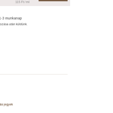
115 Ft / ml
1-3 munkanap
gozása után küldünk.
fás jegyek