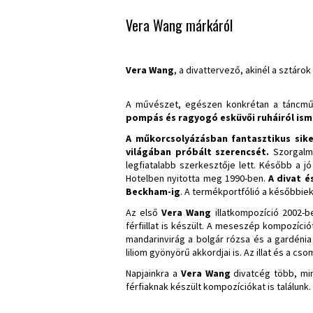
Vera Wang márkáról
Vera Wang
,
a divattervező, akinél a sztáro
A művészet, egészen konkrétan a táncmű
pompás és ragyogó esküvői ruháiról ism
A műkorcsolyázásban fantasztikus sike
világában próbált szerencsét.
Szorgalma
legfiatalabb szerkesztője lett. Később a j
Hotelben nyitotta meg 1990-ben.
A divat é
Beckham-ig
. A termékportfólió a későbbie
Az első
Vera Wang
illatkompozíció 2002-be
férfiillat is készült. A meseszép kompozíci
mandarinvirág a bolgár rózsa és a gardénia
liliom gyönyörű akkordjai is. Az illat és a 
Napjainkra a
Vera Wang
divatcég több, min
férfiaknak készült kompozíciókat is találunk.