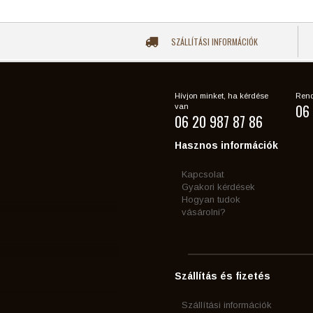
SZÁLLÍTÁSI INFORMÁCIÓK
Hívjon minket, ha kérdése
Rend
06 
van
06 20 987 87 86
Hasznos információk
Kapcsolat
Gyakori kérdések
Hogyan tudok
vásárolni?
Szállítás és fizetés
Szállítási információk