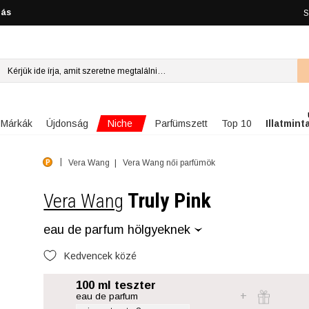
lás
S
Niche
Márkák
Újdonság
Parfümszett
Top 10
Illatmint
Vera Wang
Vera Wang női parfümök
Truly Pink
Vera Wang
eau de parfum hölgyeknek
Kedvencek közé
100 ml teszter
eau de parfum