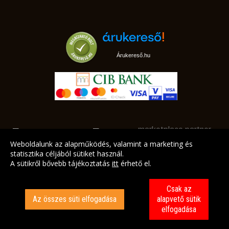
Árukereső.hu
marketplace partner
Weboldalunk az alapműködés, valamint a marketing és
statisztika céljából sütiket használ.
A sütikről bővebb tájékoztatás
itt
érhető el.
A LEGJOBB AJÁNLATAINK AZ ÖN CÍMÉRE!
Csak az
Az összes süti elfogadása
alapvető sütik
elfogadása