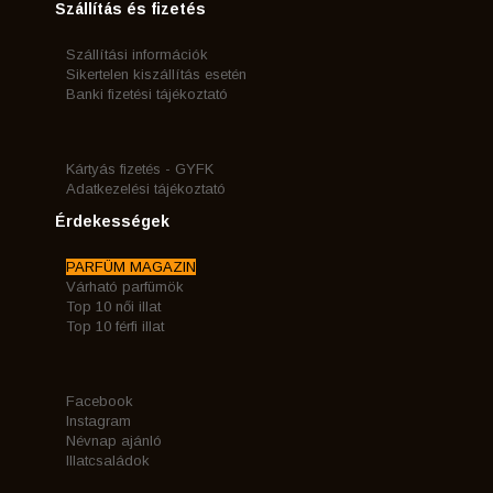
Szállítás és fizetés
Szállítási információk
Sikertelen kiszállítás esetén
Banki fizetési tájékoztató
Kártyás fizetés - GYFK
Adatkezelési tájékoztató
Érdekességek
PARFÜM MAGAZIN
Várható parfümök
Top 10 női illat
Top 10 férfi illat
Facebook
Instagram
Névnap ajánló
Illatcsaládok