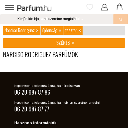
Narciso Rodriguez
újdonság
teszter
SZŰRÉS
NARCISO RODRIGUEZ PARFÜMÖK
Koppintson a telefonszámra, ha kérdése van
06 20 987 87 86
Koppintson a telefonszámra, ha mobilon szeretne rendelni
06 20 987 87 77
Hasznos információk