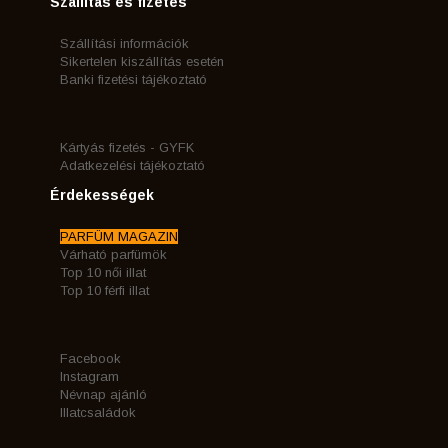
Szállítás és fizetés
Szállítási információk
Sikertelen kiszállítás esetén
Banki fizetési tájékoztató
Kártyás fizetés - GYFK
Adatkezelési tájékoztató
Érdekességek
PARFÜM MAGAZIN
Várható parfümök
Top 10 női illat
Top 10 férfi illat
Facebook
Instagram
Névnap ajánló
Illatcsaládok