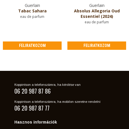
Guerlain
Guerlain
Tabac Sahara
Absolus Allegoria Oud
Essentiel (2024)
eau de parfum
eau de parfum
FELIRATKOZOM
FELIRATKOZOM
Koppintson a telefonszámra, ha kérdése van
06 20 987 87 86
Koppintson a telefonszámra, ha mobilon szeretne rendelni
06 20 987 87 77
Hasznos információk